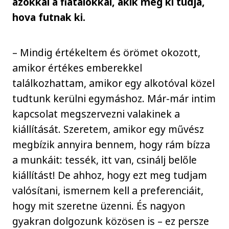
azokkal a fiatalokkal, akik még ki tudja,
hova futnak ki.
– Mindig értékeltem és örömet okozott,
amikor értékes emberekkel
találkozhattam, amikor egy alkotóval közel
tudtunk kerülni egymáshoz. Már-már intim
kapcsolat megszervezni valakinek a
kiállítását. Szeretem, amikor egy művész
megbízik annyira bennem, hogy rám bízza
a munkáit: tessék, itt van, csinálj belőle
kiállítást! De ahhoz, hogy ezt meg tudjam
valósítani, ismernem kell a preferenciáit,
hogy mit szeretne üzenni. És nagyon
gyakran dolgozunk közösen is – ez persze