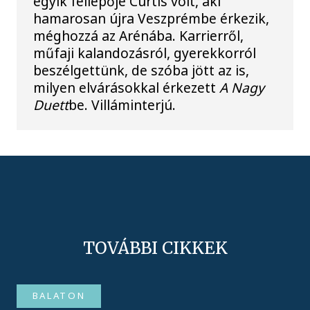
egyik fellépője Curtis volt, aki
hamarosan újra Veszprémbe érkezik,
méghozzá az Arénába. Karrierről,
műfaji kalandozásról, gyerekkorról
beszélgettünk, de szóba jött az is,
milyen elvárásokkal érkezett
A Nagy
Duett
be. Villáminterjú.
TOVÁBBI CIKKEK
BALATON