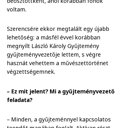
beosztottként, ahol korábban főnök
voltam.
Szerencsére ekkor megtalált egy újabb
lehetőség: a másfél évvel korábban
megnyílt László Károly Gyűjtemény
gyűjteményvezetője lettem, s végre
hasznát vehettem a művészettörténet
végzettségemnek.
– Ez mit jelent? Mi a gyűjteményvezető
feladata?
– Minden, a gyűjteménnyel kapcsolatos
teendőt magában foglalt. Aktívan részt