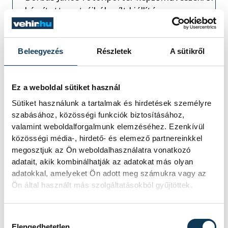
készített portréiból nyílt kiállítás a
Dubniczay-palota padlásterében csütörtökön.
Beleegyezés
Részletek
A sütikről
Ebben az esetben Jánossal együtt
választottuk ki a fényképeket a kiállításra.
Ez a weboldal sütiket használ
Kurátorként gondoskodtam arról, hogy a
Sütiket használunk a tartalmak és hirdetések személyre
nyomda milyen technikával, milyen
szabásához, közösségi funkciók biztosításához,
valamint weboldalforgalmunk elemzéséhez. Ezenkívül
méretben nyomja ki ezeket a fotókat. A
közösségi média-, hirdető- és elemező partnereinkkel
művészekről készített fotók mellé általuk
megosztjuk az Ön weboldalhasználatra vonatkozó
alkotott műveket is kiállítottunk. Ezek
adatait, akik kombinálhatják az adatokat más olyan
kiválasztásakor praktikus szempont volt,
adatokkal, amelyeket Ön adott meg számukra vagy az
Ön által használt más szolgáltatásokból gyűjtöttek.
hogy mely művészektől vannak a
Művészetek Háza, vagy a város
Hozzájárulás kiválasztása
gyűjteményében alkotások. Amennyiben
Elengedhetetlen