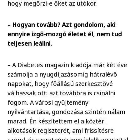
hogy megőrzi-e őket az utókor.
– Hogyan tovább? Azt gondolom, aki
ennyire izgő-mozgó életet él, nem tud
teljesen leállni.
– A Diabetes magazin kiadója már két éve
számolja a nyugdíjazásomig hátralévő
napokat, hogy főállású szerkesztővé
válhassak ott: azt továbbra is csinálni
fogom. A városi gyűjtemény
nyilvántartása, gondozása szintén nálam
marad. Én készítettem el a köztéri
alkotások regiszterét, ami frissítésre
szorul, és szeretnénk megfelelő arculattal,