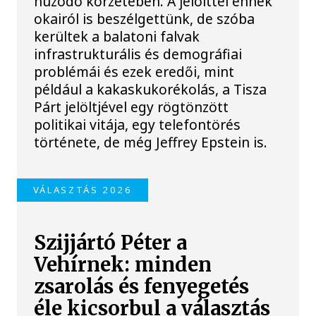
húzódó körzetében. A jelölttel ennek
okairól is beszélgettünk, de szóba
kerültek a balatoni falvak
infrastrukturális és demográfiai
problémái és ezek eredői, mint
például a kakaskukorékolás, a Tisza
Párt jelöltjével egy rögtönzött
politikai vitája, egy telefontörés
története, de még Jeffrey Epstein is.
VÁLASZTÁS 2026
Szijjártó Péter a
Vehírnek: minden
zsarolás és fenyegetés
éle kicsorbul a választás