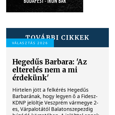
TOVÁBBI CIKKEK
VÁLASZTÁS 2026
Hegedűs Barbara: 'Az
elterelés nem a mi
érdekünk'
Hirtelen jött a felkérés Hegedűs
Barbarának, hogy legyen ő a Fidesz-
KDNP jelöltje Veszprém vármegye 2-
es, Várpalotától Balatonszepezdig