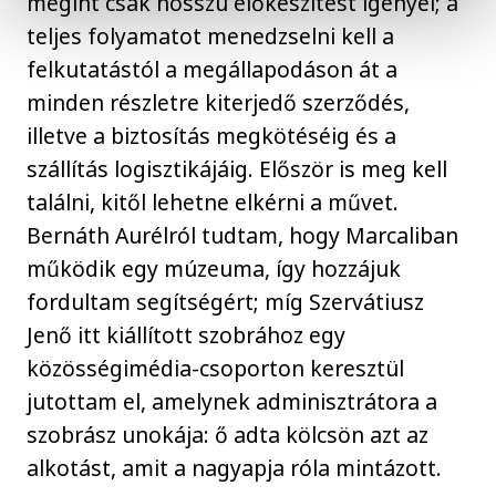
megint csak hosszú előkészítést igényel; a
teljes folyamatot menedzselni kell a
felkutatástól a megállapodáson át a
minden részletre kiterjedő szerződés,
illetve a biztosítás megkötéséig és a
szállítás logisztikájáig. Először is meg kell
találni, kitől lehetne elkérni a művet.
Bernáth Aurélról tudtam, hogy Marcaliban
működik egy múzeuma, így hozzájuk
fordultam segítségért; míg Szervátiusz
Jenő itt kiállított szobrához egy
közösségimédia-csoporton keresztül
jutottam el, amelynek adminisztrátora a
szobrász unokája: ő adta kölcsön azt az
alkotást, amit a nagyapja róla mintázott.