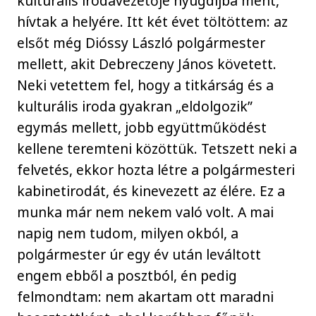
kulturális irodavezetője nyugdíjba ment,
hívtak a helyére. Itt két évet töltöttem: az
elsőt még Dióssy László polgármester
mellett, akit Debreczeny János követett.
Neki vetettem fel, hogy a titkárság és a
kulturális iroda gyakran „eldolgozik”
egymás mellett, jobb együttműködést
kellene teremteni közöttük. Tetszett neki a
felvetés, ekkor hozta létre a polgármesteri
kabinetirodát, és kinevezett az élére. Ez a
munka már nem nekem való volt. A mai
napig nem tudom, milyen okból, a
polgármester úr egy év után leváltott
engem ebből a posztból, én pedig
felmondtam: nem akartam ott maradni