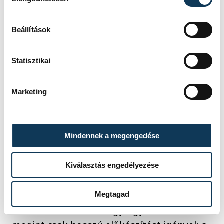
restaurálásra szoruló művet állítunk ki,
időben gondoskodni kell a felújításról is.
Beállítások
Statisztikai
Marketing
Mindennek a megengedése
Kiválasztás engedélyezése
Megtagad
Amikor kölcsönzünk egy-egy alkotást, az