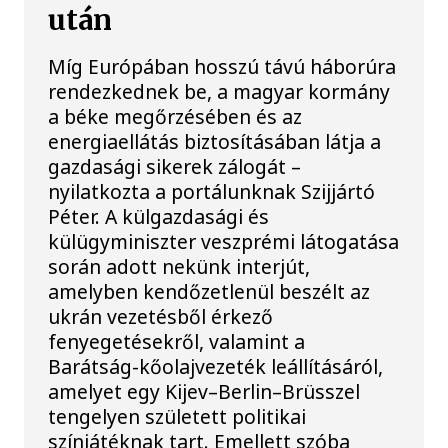
után
Míg Európában hosszú távú háborúra
rendezkednek be, a magyar kormány
a béke megőrzésében és az
energiaellátás biztosításában látja a
gazdasági sikerek zálogát –
nyilatkozta a portálunknak Szijjártó
Péter. A külgazdasági és
külügyminiszter veszprémi látogatása
során adott nekünk interjút,
amelyben kendőzetlenül beszélt az
ukrán vezetésből érkező
fenyegetésekről, valamint a
Barátság-kőolajvezeték leállításáról,
amelyet egy Kijev–Berlin–Brüsszel
tengelyen született politikai
színjátéknak tart. Emellett szóba