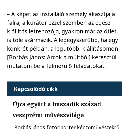
– A képet az installáló személy akasztja a
falra; a kurátor ezzel szemben az egész
kiállítás létrehozója, gyakran már az ötlet
is tőle származik. A legegyszerűbb, ha egy
konkrét példán, a legutóbbi kiállításomon
[Borbás János: Arcok a múltból] keresztül
mutatom be a felmerülő feladatokat.
Kapcsolódó cikk
Újra együtt a huszadik század
veszprémi művészvilága
Borbás János fotóriporter képzőművészekről