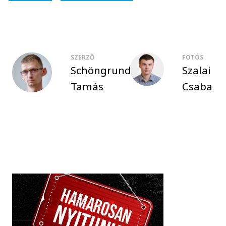
SZERZŐ
FOTÓS
Schöngrundtner
Szalai
Tamás
Csaba