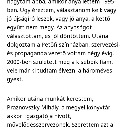
hagytam abba, amikor anya lettem 1995-
ben. Úgy éreztem, választanom kell: vagy
jó újságíró leszek, vagy jó anya, a kettő
együtt nem megy. Az anyaságot
választottam, és jól döntöttem. Utána
dolgoztam a Petőfi színházban, szervezési-
és propaganda vezető voltam négy évig.
2000-ben született meg a kisebbik fiam,
vele már ki tudtam élvezni a hároméves
gyest.
Amikor utána munkát kerestem,
Praznovszky Mihály, a megyei könyvtár
akkori igazgatója hívott,
művelődésszervezőnek. Szerettem azt a