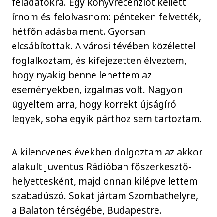
feladatokra. Egy könyvrecenziót kellett
írnom és felolvasnom: pénteken felvették,
hétfőn adásba ment. Gyorsan
elcsábítottak. A városi tévében közélettel
foglalkoztam, és kifejezetten élveztem,
hogy nyakig benne lehettem az
eseményekben, izgalmas volt. Nagyon
ügyeltem arra, hogy korrekt újságíró
legyek, soha egyik párthoz sem tartoztam.
A kilencvenes években dolgoztam az akkor
alakult Juventus Rádióban főszerkesztő-
helyettesként, majd onnan kilépve lettem
szabadúszó. Sokat jártam Szombathelyre,
a Balaton térségébe, Budapestre.