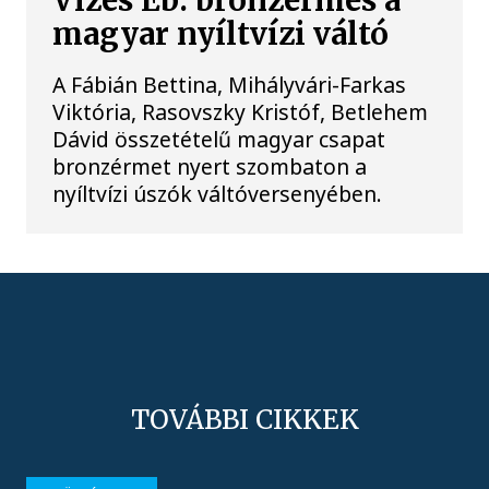
Vizes Eb: bronzérmes a
magyar nyíltvízi váltó
A Fábián Bettina, Mihályvári-Farkas
Viktória, Rasovszky Kristóf, Betlehem
Dávid összetételű magyar csapat
bronzérmet nyert szombaton a
nyíltvízi úszók váltóversenyében.
TOVÁBBI CIKKEK