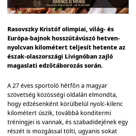
Rasovszky Kristóf olimpiai, világ- és
Európa-bajnok hosszútávúszó hetven-
nyolcvan kilométert teljesít hetente az
észak-olaszországi Livignóban zajló
magaslati edzőtáborozás során.
A 27 éves sportoló hétfőn a magyar
szövetség közösségi oldalán elmondta,
hogy edzésenként körülbelül nyolc-kilenc
kilométert úszik, továbbá konditermi
tréningjei is vannak, és szabadidejének egy
részét is mozgással tölti, ugyanis sokat