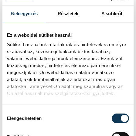
sport
úszás
Rasovszky Kristóf
Beleegyezés
Részletek
A sütikről
Ez a weboldal sütiket használ
Sütiket használunk a tartalmak és hirdetések személyre
SZERZŐ
szabásához, közösségi funkciók biztosításához,
vehir.hu
valamint weboldalforgalmunk elemzéséhez. Ezenkívül
közösségi média-, hirdető- és elemező partnereinkkel
megosztjuk az Ön weboldalhasználatra vonatkozó
adatait, akik kombinálhatják az adatokat más olyan
adatokkal, amelyeket Ön adott meg számukra vagy az
Ön által használt más szolgáltatásokból gyűjtöttek.
Hozzájárulás kiválasztása
Elengedhetetlen
TOVÁBBI CIKKEK
ÚSZÁS