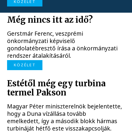
KÖZÉLET
Még nincs itt az idő?
Gerstmár Ferenc, veszprémi
önkormányzati képviselő
gondolatébresztő írása a önkormányzati
rendszer átalakításáról.
KÖZÉLET
Estétől még egy turbina
termel Pakson
Magyar Péter miniszterelnök bejelentette,
hogy a Duna vízállása tovább
emelkedett, így a második blokk hármas
turbináját hétfő este visszakapcsolják.