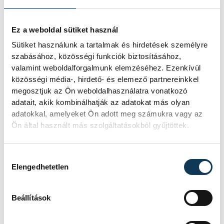
Ez a weboldal sütiket használ
Események
Sütiket használunk a tartalmak és hirdetések személyre
szabásához, közösségi funkciók biztosításához,
valamint weboldalforgalmunk elemzéséhez. Ezenkívül
KORÁBBI ESEMÉNYEK BETÖLTÉSE
közösségi média-, hirdető- és elemező partnereinkkel
megosztjuk az Ön weboldalhasználatra vonatkozó
adatait, akik kombinálhatják az adatokat más olyan
adatokkal, amelyeket Ön adott meg számukra vagy az
Ön által használt más szolgáltatásokból gyűjtöttek.
SOROZAT
FÉRFI FUTSAL NB I, A 3.
HELYÉRT, 2025/2026
HAZAI
VEHÍR VESZPRÉM
Hozzájárulás kiválasztása
VENDÉG
DEAC FUTSAL
Elengedhetetlen
IDŐPONT
2026. JÚNIUS 5. 18:30
HELYSZÍN
VESZPRÉM, MÁRCIUS 15.
UTCAI SPORTCSARNOK
Beállítások
EREDMÉNY
5-6
RÉSZLETEK