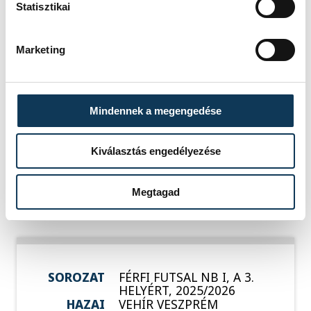
Statisztikai
Marketing
SOROZAT
FÉRFI FUTSAL NB I, A 3.
HELYÉRT, 2025/2026
HAZAI
DEAC
VENDÉG
VEHÍR VESZPRÉM
Mindennek a megengedése
IDŐPONT
2026. JÚNIUS 8. 18:00
HELYSZÍN
DESOK CSARNOK -
DEBRECENI EGYETEMI
Kiválasztás engedélyezése
SPORTARÉNA
EREDMÉNY
1-3
Megtagad
RÉSZLETEK
SOROZAT
FÉRFI FUTSAL NB I, A 3.
HELYÉRT, 2025/2026
HAZAI
VEHÍR VESZPRÉM