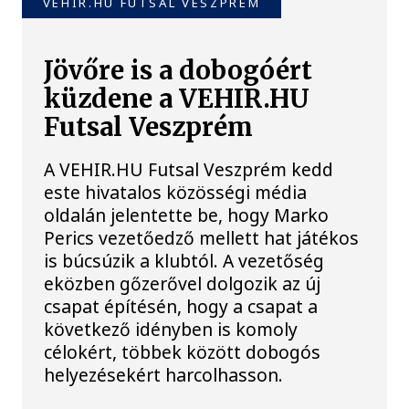
VEHIR.HU FUTSAL VESZPRÉM
Jövőre is a dobogóért
küzdene a VEHIR.HU
Futsal Veszprém
A VEHIR.HU Futsal Veszprém kedd
este hivatalos közösségi média
oldalán jelentette be, hogy Marko
Perics vezetőedző mellett hat játékos
is búcsúzik a klubtól. A vezetőség
eközben gőzerővel dolgozik az új
csapat építésén, hogy a csapat a
következő idényben is komoly
célokért, többek között dobogós
helyezésekért harcolhasson.