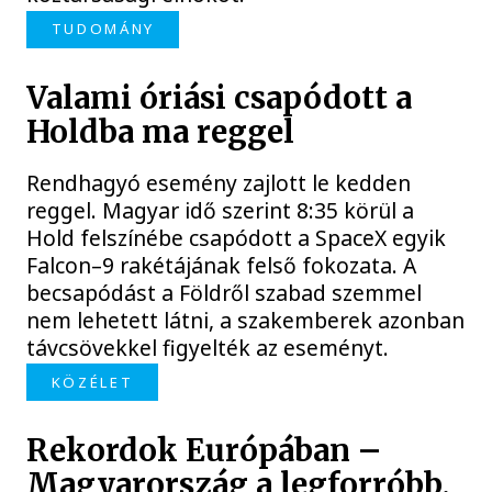
TUDOMÁNY
Valami óriási csapódott a
Holdba ma reggel
Rendhagyó esemény zajlott le kedden
reggel. Magyar idő szerint 8:35 körül a
Hold felszínébe csapódott a SpaceX egyik
Falcon–9 rakétájának felső fokozata. A
becsapódást a Földről szabad szemmel
nem lehetett látni, a szakemberek azonban
távcsövekkel figyelték az eseményt.
KÖZÉLET
Rekordok Európában –
Magyarország a legforróbb,