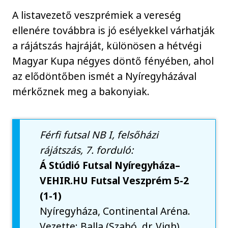
A listavezető veszprémiek a vereség
ellenére továbbra is jó esélyekkel várhatják
a rájátszás hajráját, különösen a hétvégi
Magyar Kupa négyes döntő fényében, ahol
az elődöntőben ismét a Nyíregyházával
mérkőznek meg a bakonyiak.
Férfi futsal NB I, felsőházi
rájátszás, 7. forduló:
Á Stúdió Futsal Nyíregyháza–
VEHIR.HU Futsal Veszprém 5-2
(1-1)
Nyíregyháza, Continental Aréna.
Vezette: Balla (Szabó, dr. Vigh)