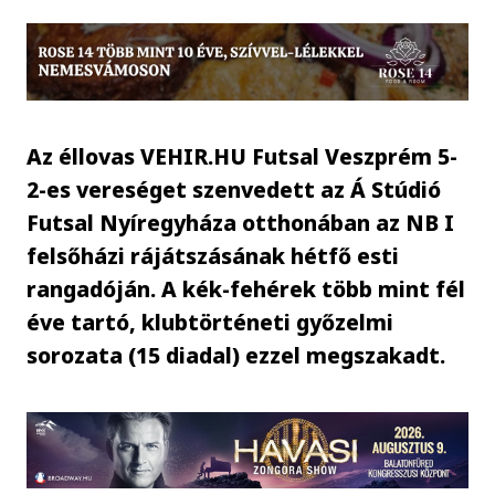
Az éllovas VEHIR.HU Futsal Veszprém 5-
2-es vereséget szenvedett az Á Stúdió
Futsal Nyíregyháza otthonában az NB I
felsőházi rájátszásának hétfő esti
rangadóján. A kék-fehérek több mint fél
éve tartó, klubtörténeti győzelmi
sorozata (15 diadal) ezzel megszakadt.