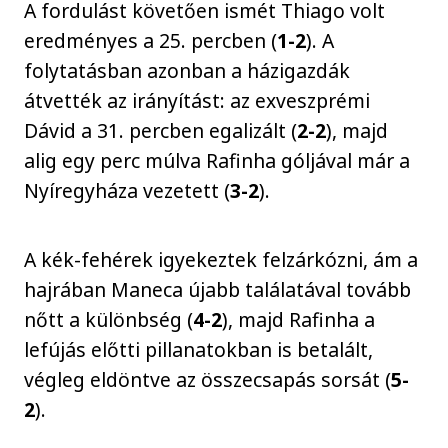
A fordulást követően ismét Thiago volt
eredményes a 25. percben (
1-2
). A
folytatásban azonban a házigazdák
átvették az irányítást: az exveszprémi
Dávid a 31. percben egalizált (
2-2
), majd
alig egy perc múlva Rafinha góljával már a
Nyíregyháza vezetett (
3-2
).
A kék-fehérek igyekeztek felzárkózni, ám a
hajrában Maneca újabb találatával tovább
nőtt a különbség (
4-2
), majd Rafinha a
lefújás előtti pillanatokban is betalált,
végleg eldöntve az összecsapás sorsát (
5-
2
).