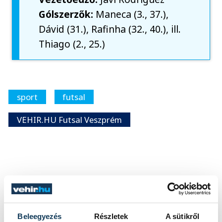
Gólszerzők:
Maneca (3., 37.),
Dávid (31.), Rafinha (32., 40.), ill.
Thiago (2., 25.)
sport
futsal
VEHIR.HU Futsal Veszprém
FOTÓS
SZERZŐ
Tál
vehir.hu
Dominik
Beleegyezés
Részletek
A sütikről