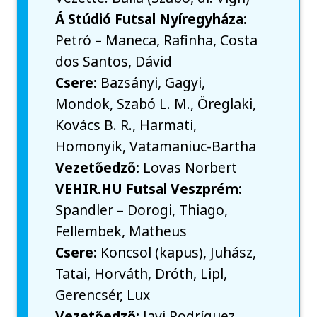
Á Stúdió Futsal Nyíregyháza:
Petró – Maneca, Rafinha, Costa
dos Santos, Dávid
Csere:
Bazsányi, Gagyi,
Mondok, Szabó L. M., Öreglaki,
Kovács B. R., Harmati,
Homonyik, Vatamaniuc-Bartha
Vezetőedző:
Lovas Norbert
VEHIR.HU Futsal Veszprém:
Spandler – Dorogi, Thiago,
Fellembek, Matheus
Csere:
Koncsol (kapus), Juhász,
Tatai, Horváth, Dróth, Lipl,
Gerencsér, Lux
Vezetőedző:
Javi Rodríguez