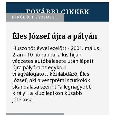
TOVÁBBI CIKKEK
ERRŐL JUT ESZEMBE…
Éles József újra a pályán
Huszonöt évvel ezelőtt - 2001. május
2-án - 10 hónappal a kis híján
végzetes autóbalesete után lépett
újra pályára az egykori
világválogatott kézilabdázó, Éles
József, aki a veszprémi szurkolók
skandálása szerint "a legnagyobb
király", a klub legikonikusabb
játékosa.