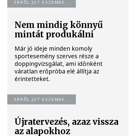
ERRŐL JUT ESZEMBE…
Nem mindig könnyű
mintát produkálni
Már jó ideje minden komoly
sportesemény szerves része a
doppingvizsgálat, ami időnként
váratlan erőpróba elé állítja az
érintetteket.
ERRŐL JUT ESZEMBE…
Újratervezés, azaz vissza
az alapokhoz