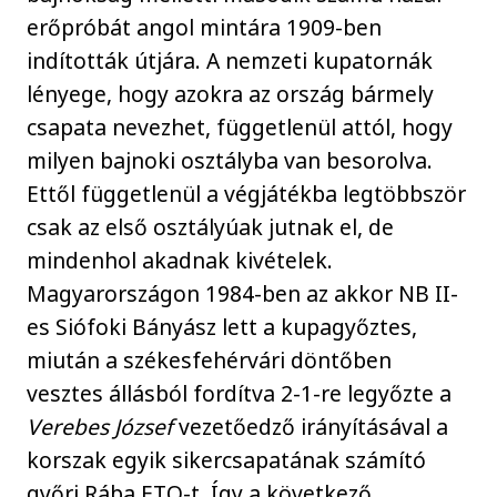
erőpróbát angol mintára 1909-ben
indították útjára. A nemzeti kupatornák
lényege, hogy azokra az ország bármely
csapata nevezhet, függetlenül attól, hogy
milyen bajnoki osztályba van besorolva.
Ettől függetlenül a végjátékba legtöbbször
csak az első osztályúak jutnak el, de
mindenhol akadnak kivételek.
Magyarországon 1984-ben az akkor NB II-
es Siófoki Bányász lett a kupagyőztes,
miután a székesfehérvári döntőben
vesztes állásból fordítva 2-1-re legyőzte a
Verebes József
vezetőedző irányításával a
korszak egyik sikercsapatának számító
győri Rába ETO-t. Így a következő