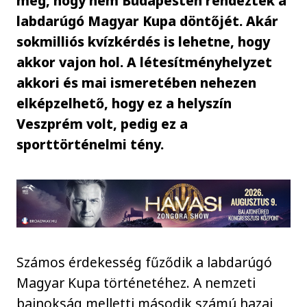
meg, hogy nem Budapesten rendezték a
labdarúgó Magyar Kupa döntőjét. Akár
sokmilliós kvízkérdés is lehetne, hogy
akkor vajon hol. A létesítményhelyzet
akkori és mai ismeretében nehezen
elképzelhető, hogy ez a helyszín
Veszprém volt, pedig ez a
sporttörténelmi tény.
Számos érdekesség fűződik a labdarúgó
Magyar Kupa történetéhez. A nemzeti
bajnokság melletti második számú hazai