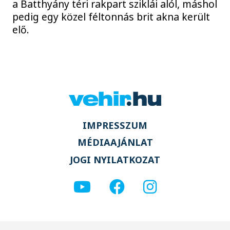
a Batthyány téri rakpart sziklái alól, máshol
pedig egy közel féltonnás brit akna került
elő.
IMPRESSZUM
MÉDIAAJÁNLAT
JOGI NYILATKOZAT