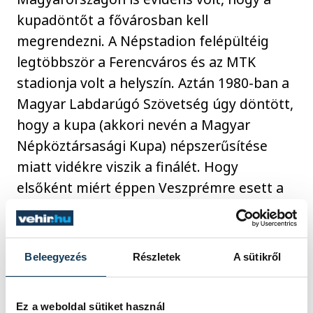
kupadöntőt a fővárosban kell
megrendezni. A Népstadion felépültéig
legtöbbször a Ferencváros és az MTK
stadionja volt a helyszín. Aztán 1980-ban a
Magyar Labdarúgó Szövetség úgy döntött,
hogy a kupa (akkori nevén a Magyar
Népköztársasági Kupa) népszerűsítése
miatt vidékre viszik a finálét. Hogy
elsőként miért éppen Veszprémre esett a
választás, az talány. A Diósgyőr-Vasas
meccsre csordultig megtelt a stadion – 15
ezren szorongtak a nézőtéren.
Beleegyezés
Részletek
A sütikről
A 3-1-es diósgyőri győzelmet hozó döntőre
Ez a weboldal sütiket használ