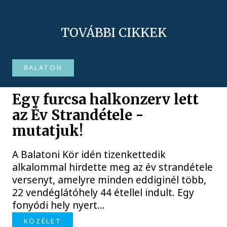
TOVÁBBI CIKKEK
BALATON
Egy furcsa halkonzerv lett
az Év Strandétele -
mutatjuk!
A Balatoni Kör idén tizenkettedik
alkalommal hirdette meg az év strandétele
versenyt, amelyre minden eddiginél több,
22 vendéglátóhely 44 étellel indult. Egy
fonyódi hely nyert...
KÖZÉLET