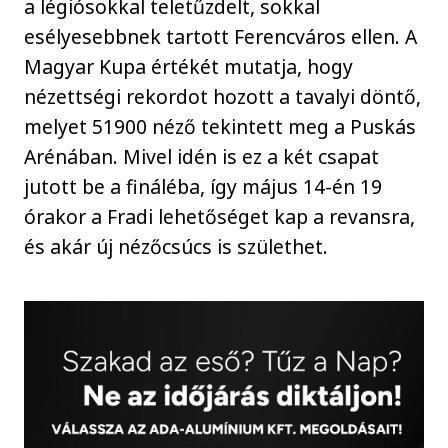
a légiósokkal teletűzdelt, sokkal
esélyesebbnek tartott Ferencváros ellen. A
Magyar Kupa értékét mutatja, hogy
nézettségi rekordot hozott a tavalyi döntő,
melyet 51900 néző tekintett meg a Puskás
Arénában. Mivel idén is ez a két csapat
jutott be a fináléba, így május 14-én 19
órakor a Fradi lehetőséget kap a revansra,
és akár új nézőcsúcs is születhet.