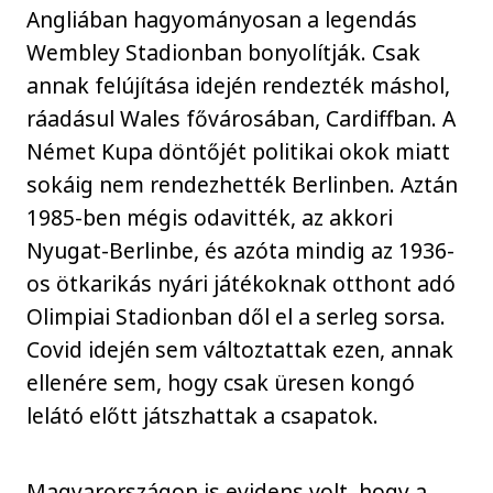
Angliában hagyományosan a legendás
Wembley Stadionban bonyolítják. Csak
annak felújítása idején rendezték máshol,
ráadásul Wales fővárosában, Cardiffban. A
Német Kupa döntőjét politikai okok miatt
sokáig nem rendezhették Berlinben. Aztán
1985-ben mégis odavitték, az akkori
Nyugat-Berlinbe, és azóta mindig az 1936-
os ötkarikás nyári játékoknak otthont adó
Olimpiai Stadionban dől el a serleg sorsa.
Covid idején sem változtattak ezen, annak
ellenére sem, hogy csak üresen kongó
lelátó előtt játszhattak a csapatok.
Magyarországon is evidens volt, hogy a