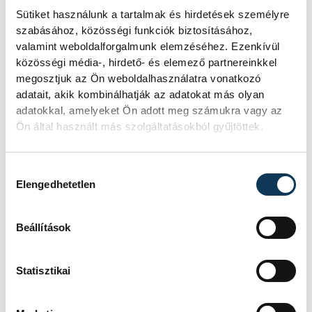
a szervezők meghívták
Pap Jánost
, az
Sütiket használunk a tartalmak és hirdetések személyre
MSZMP Veszprém Megyei Bizottságának
szabásához, közösségi funkciók biztosításához,
első titkárát. Amikor elé tették a
valamint weboldalforgalmunk elemzéséhez. Ezenkívül
közösségi média-, hirdető- és elemező partnereinkkel
tiszteletjegyet, lesöpörte az asztalról,
megosztjuk az Ön weboldalhasználatra vonatkozó
hangsúlyozva, hogy majd akkor megy ki a
adatait, akik kombinálhatják az adatokat más olyan
stadionba, ha őzek legelésznek a gyepen
adatokkal, amelyeket Ön adott meg számukra vagy az
Ön által használt más szolgáltatásokból gyűjtöttek.
és lőni lehet rájuk... A nagy vadász hírében
álló politikusnak a stadiontól nem messze
levő háza teraszát az utcáról is jól
Hozzájárulás kiválasztása
Elengedhetetlen
láthatóan szép trófeák díszítették. Mik
lehettek bent a házban?!
Beállítások
Veszprém után Szeged, majd Szekszárd
Statisztikai
volt a következő MNK-döntők helyszíne.
Aztán visszatértek a Népstadionba, majd