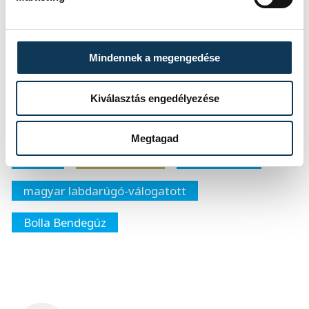
vb-n a válogatott
Mindennek a megengedése
- árulta el legnagyobb célját a következő
idényre Bolla.
Kiválasztás engedélyezése
Megtagad
sport
ország-világ
labdarúgás
magyar labdarúgó-válogatott
Bolla Bendegúz