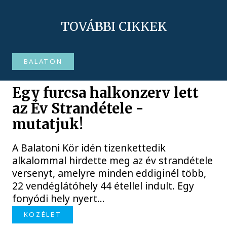
TOVÁBBI CIKKEK
BALATON
Egy furcsa halkonzerv lett
az Év Strandétele -
mutatjuk!
A Balatoni Kör idén tizenkettedik
alkalommal hirdette meg az év strandétele
versenyt, amelyre minden eddiginél több,
22 vendéglátóhely 44 étellel indult. Egy
fonyódi hely nyert...
KÖZÉLET