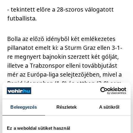
- tekintett előre a 28-szoros válogatott
futballista.
Bolla az előző idényből két emlékezetes
pillanatot emelt ki: a Sturm Graz ellen 3-1-
re megnyert bajnokin szerzett két gólját,
illetve a Trabzonspor elleni továbbjutást
mér az Európa-liga selejtezőjében, mivel a
Rapid idegenben (1-0) és otthon (2-0) sem
kapott gólt a török riválistól.
Beleegyezés
Részletek
A sütikről
Nem az a célunk, hogy
Ez a weboldal sütiket használ