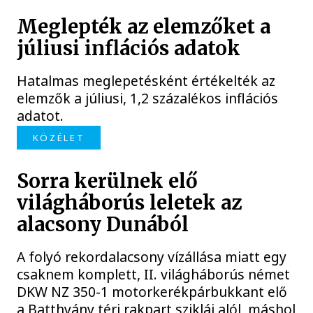
Meglepték az elemzőket a
júliusi inflációs adatok
Hatalmas meglepetésként értékelték az
elemzők a júliusi, 1,2 százalékos inflációs
adatot.
KÖZÉLET
Sorra kerülnek elő
világháborús leletek az
alacsony Dunából
A folyó rekordalacsony vízállása miatt egy
csaknem komplett, II. világháborús német
DKW NZ 350-1 motorkerékpárbukkant elő
a Batthyány téri rakpart sziklái alól, máshol