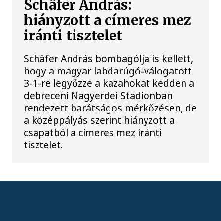
Schäfer András:
hiányzott a címeres mez
iránti tisztelet
Schäfer András bombagólja is kellett,
hogy a magyar labdarúgó-válogatott
3-1-re legyőzze a kazahokat kedden a
debreceni Nagyerdei Stadionban
rendezett barátságos mérkőzésen, de
a középpályás szerint hiányzott a
csapatból a címeres mez iránti
tisztelet.