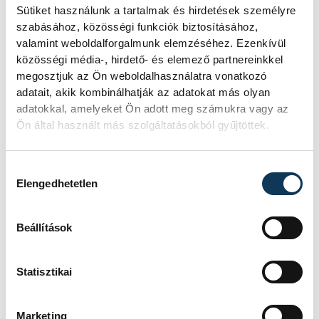
megnyerjük a csoportot,
Sütiket használunk a tartalmak és hirdetések személyre
hanem hogy kijussunk a
szabásához, közösségi funkciók biztosításához,
világbajnokságra. Nem lesz
valamint weboldalforgalmunk elemzéséhez. Ezenkívül
közösségi média-, hirdető- és elemező partnereinkkel
egyszerű, de a csapat
megosztjuk az Ön weboldalhasználatra vonatkozó
sokszor megmutatta már,
adatait, akik kombinálhatják az adatokat más olyan
hogy erősebb válogatott
adatokkal, amelyeket Ön adott meg számukra vagy az
ellen is képes meglepetést
Ön által használt más szolgáltatásokból gyűjtöttek.
szerezni, úgyhogy
szeretnénk bizonyítani az
Hozzájárulás kiválasztása
Elengedhetetlen
országnak, büszkévé tenni az
embereket, hogy kijutottunk
Beállítások
a világbajnokságra. Ez a
legnagyobb álmom, mert
Statisztikai
hidegrázós belegondolni,
hogy negyven éve nem volt
Marketing