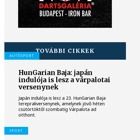
TOVÁBBI CIKKEK
AUTÓSPORT
HunGarian Baja: japán
indulója is lesz a várpalotai
versenynek
Japán indulója is lesz a 23. HunGarian Baja
terepraliversenynek, amelynek jövő héten
csütörtöktől szombatig Várpalota ad
otthont.
SPORT