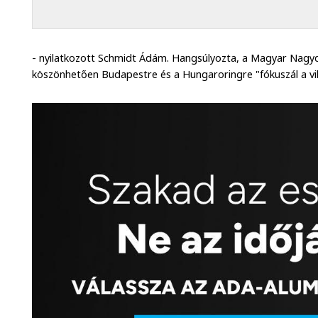
- nyilatkozott Schmidt Ádám. Hangsúlyozta, a Magyar Nagydíj
köszönhetően Budapestre és a Hungaroringre "fókuszál a vil