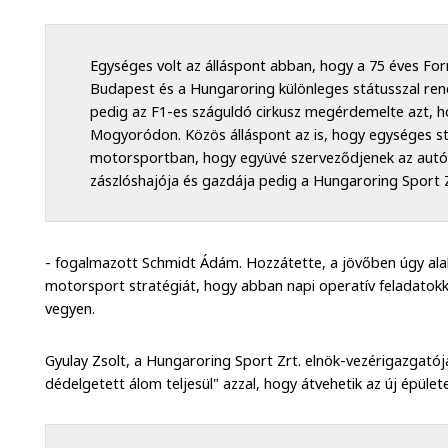
Egységes volt az álláspont abban, hogy a 75 éves For
Budapest és a Hungaroring különleges státusszal rend
pedig az F1-es száguldó cirkusz megérdemelte azt, ho
Mogyoródon. Közös álláspont az is, hogy egységes st
motorsportban, hogy együvé szerveződjenek az autó
zászlóshajója és gazdája pedig a Hungaroring Sport Zr
- fogalmazott Schmidt Ádám. Hozzátette, a jövőben úgy alakí
motorsport stratégiát, hogy abban napi operatív feladatokka
vegyen.
Gyulay Zsolt, a Hungaroring Sport Zrt. elnök-vezérigazgatój
dédelgetett álom teljesül" azzal, hogy átvehetik az új épület