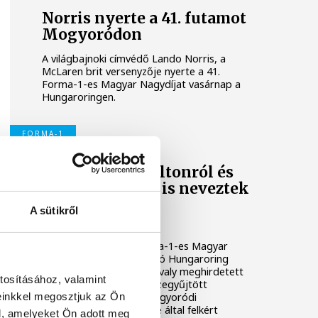
Norris nyerte a 41. futamot
Mogyoródon
A világbajnoki címvédő Lando Norris, a
McLaren brit versenyzője nyerte a 41.
Forma-1-es Magyar Nagydíjat vasárnap a
Hungaroringen.
FORMA-1
Sennáról, Hamiltonról és
Schumacherről is neveztek
el kanyart a
A sütikről
Hungaroringen
Nevet kaptak a 41. Forma-1-es Magyar
Nagydíjnak is otthont adó Hungaroring
kanyarjai, amelyeket a tavaly meghirdetett
tosításához, valamint
szurkolói aktivitáson összegyűjtött
einkkel megosztjuk az Ön
javaslatok nyomán, a mogyoródi
létesítmény üzemeltetője által felkért
l, amelyeket Ön adott meg