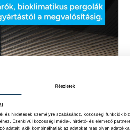
Részletek
ál
mak és hirdetések személyre szabásához, közösségi funkciók biz
hez. Ezenkívül közösségi média-, hirdető- és elemező partner
zó adatait, akik kombinálhatják az adatokat más olyan adatokka