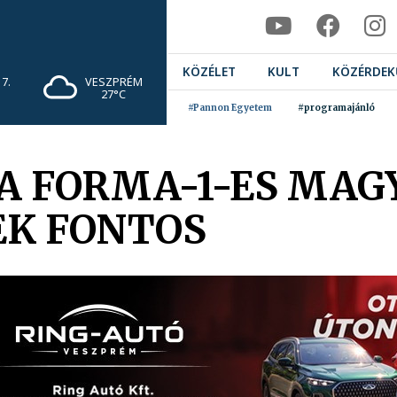
KÖZÉLET
KULT
KÖZÉRDEK
7.
VESZPRÉM
27°C
#Pannon Egyetem
#programajánló
A FORMA-1-ES MAGY
EK FONTOS