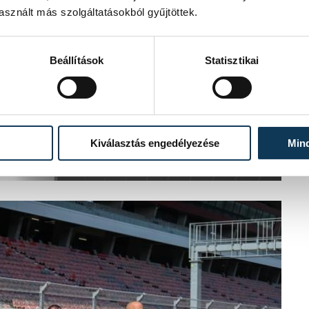
sznált más szolgáltatásokból gyűjtöttek.
Beállítások
Statisztikai
Kiválasztás engedélyezése
Min