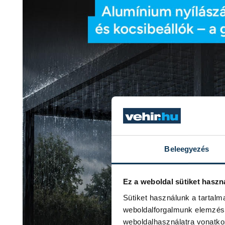
Beleegyezés
Ez a weboldal sütiket haszn
Sütiket használunk a tartal
weboldalforgalmunk elemzésé
weboldalhasználatra vonatko