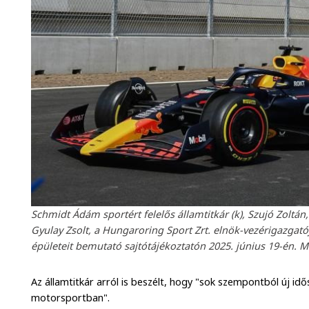
Schmidt Ádám sportért felelős államtitkár (k), Szujó Zoltá
Gyulay Zsolt, a Hungaroring Sport Zrt. elnök-vezérigazgató
épületeit bemutató sajtótájékoztatón 2025. június 19-én. 
Az államtitkár arról is beszélt, hogy "sok szempontból új i
motorsportban".