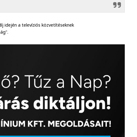
 idején a televíziós közvetítéseknek
ág".