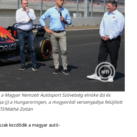
n, a Magyar Nemzeti Autósport Szövetség elnöke (b) és
ja (j) a Hungaroringen, a mogyoródi versenypálya felújított
MTI/Máthé Zoltán
dőszak kezdődik a magyar autó-