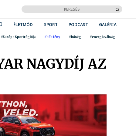
Ű
ÉLETMÓD
SPORT
PODCAST
GALÉRIA
#Európa Sportrégiója
#kék fény
#hőség
#energiaválság
AR NAGYDÍJ AZ