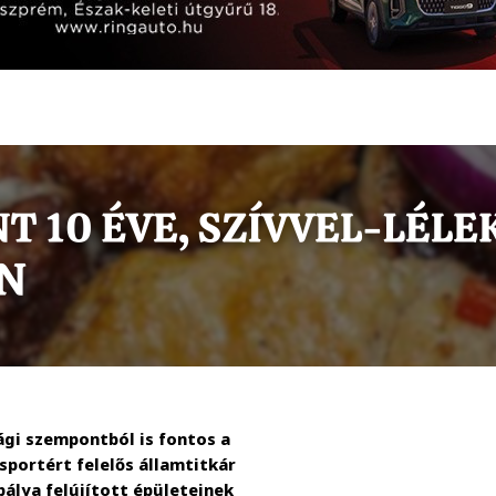
gi szempontból is fontos a
portért felelős államtitkár
álya felújított épületeinek