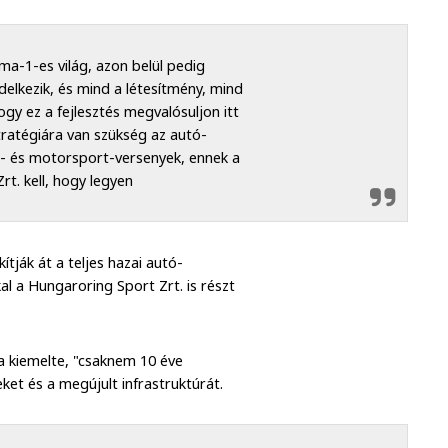
ma-1-es világ, azon belül pedig
elkezik, és mind a létesítmény, mind
gy ez a fejlesztés megvalósuljon itt
ratégiára van szükség az autó-
- és motorsport-versenyek, ennek a
t. kell, hogy legyen
tják át a teljes hazai autó-
l a Hungaroring Sport Zrt. is részt
a kiemelte, "csaknem 10 éve
eket és a megújult infrastruktúrát.