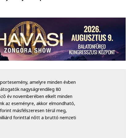
sportesemény, amelyre minden évben
 látogatók nagyságrendileg 80
előző év novemberében elkelt minden
nk az eseményre, akkor elmondható,
forint másfélszeresen térül meg,
liárd forinttal nőtt a bruttó nemzeti