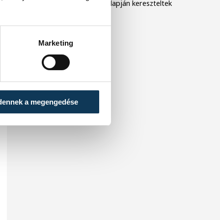
szakértői stáb döntése alapján kereszteltek
el.
Marketing
dennek a megengedése