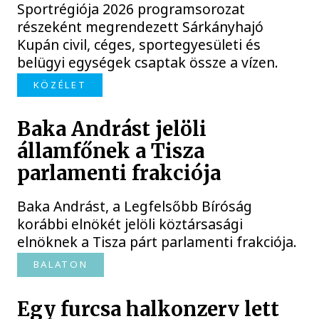
Sportrégiója 2026 programsorozat
részeként megrendezett Sárkányhajó
Kupán civil, céges, sportegyesületi és
belügyi egységek csaptak össze a vízen.
KÖZÉLET
Baka Andrást jelöli
államfőnek a Tisza
parlamenti frakciója
Baka Andrást, a Legfelsőbb Bíróság
korábbi elnökét jelöli köztársasági
elnöknek a Tisza párt parlamenti frakciója.
BALATON
Egy furcsa halkonzerv lett