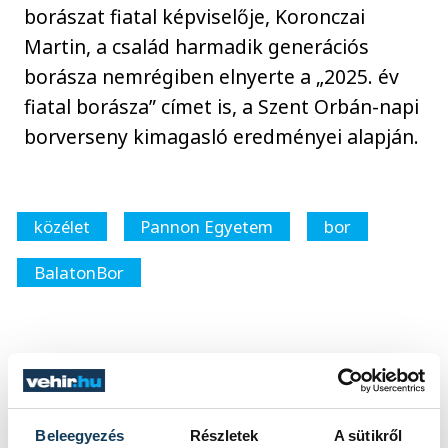
borászat fiatal képviselője, Koronczai
Martin, a család harmadik generációs
borásza nemrégiben elnyerte a „2025. év
fiatal borásza” címet is, a Szent Orbán-napi
borverseny kimagasló eredményei alapján.
közélet
Pannon Egyetem
bor
BalatonBor
SZERZŐ
vehir.hu
Beleegyezés
Részletek
A sütikről