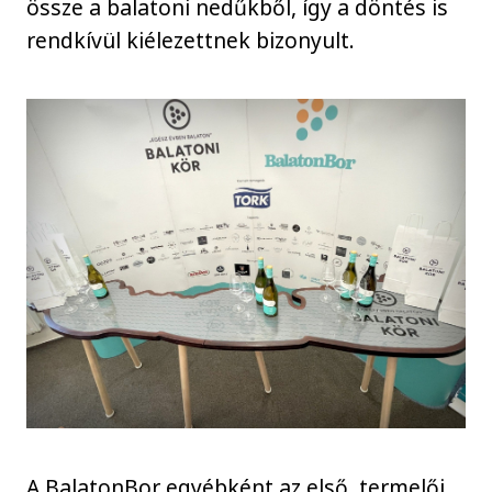
össze a balatoni nedűkből, így a döntés is
rendkívül kiélezettnek bizonyult.
A BalatonBor egyébként az első, termelői