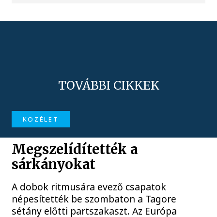
TOVÁBBI CIKKEK
KÖZÉLET
Megszelídítették a
sárkányokat
A dobok ritmusára evező csapatok
népesítették be szombaton a Tagore
sétány előtti partszakaszt. Az Európa