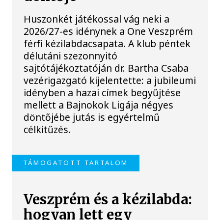
Huszonkét játékossal vág neki a
2026/27-es idénynek a One Veszprém
férfi kézilabdacsapata. A klub péntek
délutáni szezonnyitó
sajtótájékoztatóján dr. Bartha Csaba
vezérigazgató kijelentette: a jubileumi
idényben a hazai címek begyűjtése
mellett a Bajnokok Ligája négyes
döntőjébe jutás is egyértelmű
célkitűzés.
TÁMOGATOTT TARTALOM
Veszprém és a kézilabda:
hogyan lett egy