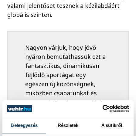
valami jelentőset tesznek a kézilabdáért
globális szinten.
Nagyon várjuk, hogy jövő
nyáron bemutathassuk ezt a
fantasztikus, dinamikusan
fejlődő sportágat egy
egészen új közönségnek,
miközben csapatunkat és
partnereinket is meg tudjuk
mutatni egy világszinten
jelentős piacnak. Nemcsak
Beleegyezés
Részletek
A sütikről
üzleti és