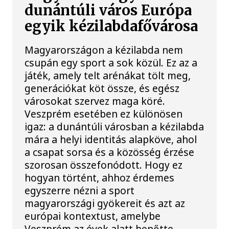
dunántúli város Európa
egyik kézilabdafővárosa
Magyarországon a kézilabda nem
csupán egy sport a sok közül. Ez az a
játék, amely telt arénákat tölt meg,
generációkat köt össze, és egész
városokat szervez maga köré.
Veszprém esetében ez különösen
igaz: a dunántúli városban a kézilabda
mára a helyi identitás alapköve, ahol
a csapat sorsa és a közösség érzése
szorosan összefonódott. Hogy ez
hogyan történt, ahhoz érdemes
egyszerre nézni a sport
magyarországi gyökereit és azt az
európai kontextust, amelybe
Veszprém az évek alatt benőtte