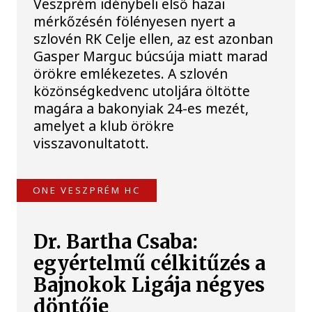
Veszprém idénybeli első hazai
mérkőzésén fölényesen nyert a
szlovén RK Celje ellen, az est azonban
Gasper Marguc búcsúja miatt marad
örökre emlékezetes. A szlovén
közönségkedvenc utoljára öltötte
magára a bakonyiak 24-es mezét,
amelyet a klub örökre
visszavonultatott.
ONE VESZPRÉM HC
Dr. Bartha Csaba:
egyértelmű célkitűzés a
Bajnokok Ligája négyes
döntője