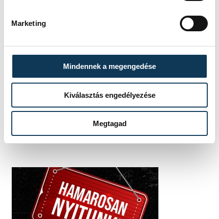
Marketing
FOTÓS
SZERZŐ
Tál
Mindennek a megengedése
vehir.hu
Dominik
Kiválasztás engedélyezése
Megtagad