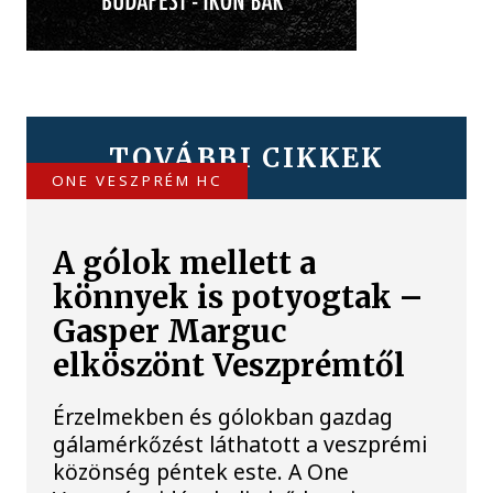
TOVÁBBI CIKKEK
ONE VESZPRÉM HC
A gólok mellett a
könnyek is potyogtak –
Gasper Marguc
elköszönt Veszprémtől
Érzelmekben és gólokban gazdag
gálamérkőzést láthatott a veszprémi
közönség péntek este. A One