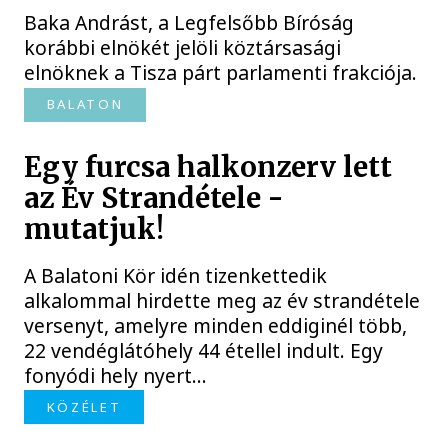
Baka Andrást, a Legfelsőbb Bíróság
korábbi elnökét jelöli köztársasági
elnöknek a Tisza párt parlamenti frakciója.
BALATON
Egy furcsa halkonzerv lett
az Év Strandétele -
mutatjuk!
A Balatoni Kör idén tizenkettedik
alkalommal hirdette meg az év strandétele
versenyt, amelyre minden eddiginél több,
22 vendéglátóhely 44 étellel indult. Egy
fonyódi hely nyert...
KÖZÉLET