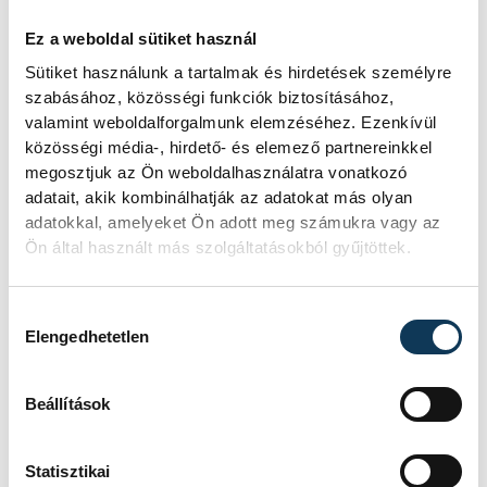
marketingszempontból,
hanem szakmailag is
Ez a weboldal sütiket használ
hasznos lesz majd az utazás,
Sütiket használunk a tartalmak és hirdetések személyre
szabásához, közösségi funkciók biztosításához,
hiszen remek csapatok ellen
valamint weboldalforgalmunk elemzéséhez. Ezenkívül
léphetünk pályára a jövő évi
közösségi média-, hirdető- és elemező partnereinkkel
nyári felkészülés részeként.
megosztjuk az Ön weboldalhasználatra vonatkozó
adatait, akik kombinálhatják az adatokat más olyan
adatokkal, amelyeket Ön adott meg számukra vagy az
Ön által használt más szolgáltatásokból gyűjtöttek.
A meccsek helyszínét és pontos időpontját
Hozzájárulás kiválasztása
később hozzák nyilvánosságra.
Elengedhetetlen
Beállítások
sport
kézilabda
ország-világ
OTP Bank-Pick Szeged
Statisztikai