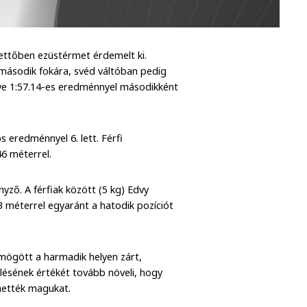
ettőben ezüstérmet érdemelt ki.
 második fokára, svéd váltóban pedig
ülve 1:57.14-es eredménnyel másodikként
s eredménnyel 6. lett. Férfi
46 méterrel.
ző. A férfiak között (5 kg) Edvy
3 méterrel egyaránt a hatodik pozíciót
mögött a harmadik helyen zárt,
lésének értékét tovább növeli, hogy
hették magukat.