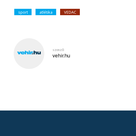
sport
atlétika
VEDAC
SZERZŐ
vehir.hu