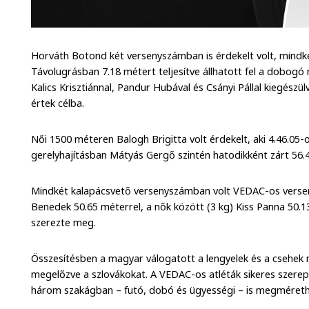
Horváth Botond két versenyszámban is érdekelt volt, mindk
Távolugrásban 7.18 métert teljesítve állhatott fel a dobogó
Kalics Krisztiánnal, Pandur Hubával és Csányi Pállal kiegész
értek célba.
Női 1500 méteren Balogh Brigitta volt érdekelt, aki 4.46.05-o
gerelyhajításban Mátyás Gergő szintén hatodikként zárt 56.
Mindkét kalapácsvető versenyszámban volt VEDAC-os verseny
Benedek 50.65 méterrel, a nők között (3 kg) Kiss Panna 50.1
szerezte meg.
Összesítésben a magyar válogatott a lengyelek és a csehek 
megelőzve a szlovákokat. A VEDAC-os atléták sikeres szerep
három szakágban – futó, dobó és ügyességi – is megméret