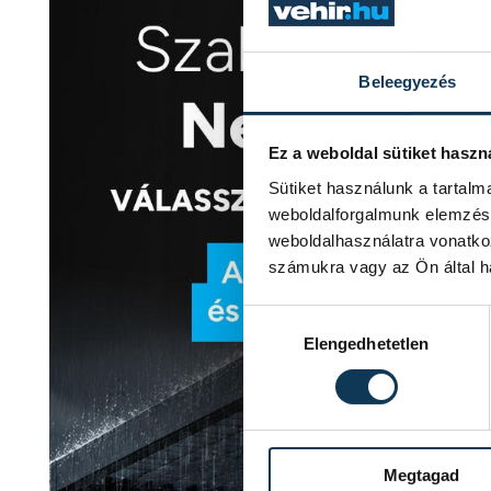
Beleegyezés
Ez a weboldal sütiket haszn
Sütiket használunk a tartal
weboldalforgalmunk elemzésé
weboldalhasználatra vonatko
számukra vagy az Ön által ha
Hozzájárulás kiválasztása
Elengedhetetlen
Megtagad