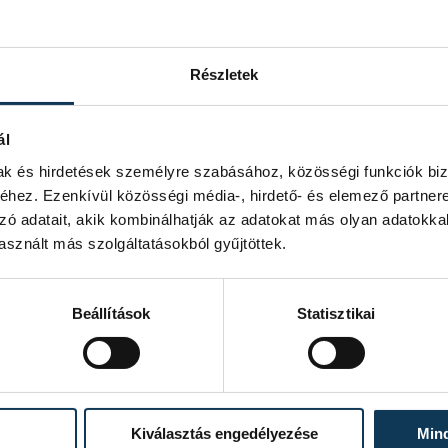
Részletek
ál
mak és hirdetések személyre szabásához, közösségi funkciók biz
hez. Ezenkívül közösségi média-, hirdető- és elemező partner
zó adatait, akik kombinálhatják az adatokat más olyan adatokka
sznált más szolgáltatásokból gyűjtöttek.
Beállítások
Statisztikai
Kiválasztás engedélyezése
Min