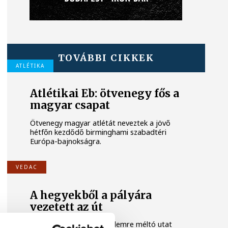
TOVÁBBI CIKKEK
ATLÉTIKA
Atlétikai Eb: ötvenegy fős a
magyar csapat
Ötvenegy magyar atlétát neveztek a jövő
hétfőn kezdődő birminghami szabadtéri
Európa-bajnokságra.
VEDAC
A hegyekből a pályára
vezetett az út
Alig néhány év alatt figyelemre méltó utat