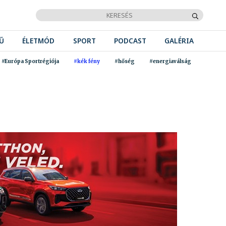
Ű
ÉLETMÓD
SPORT
PODCAST
GALÉRIA
#Európa Sportrégiója
#kék fény
#hőség
#energiaválság