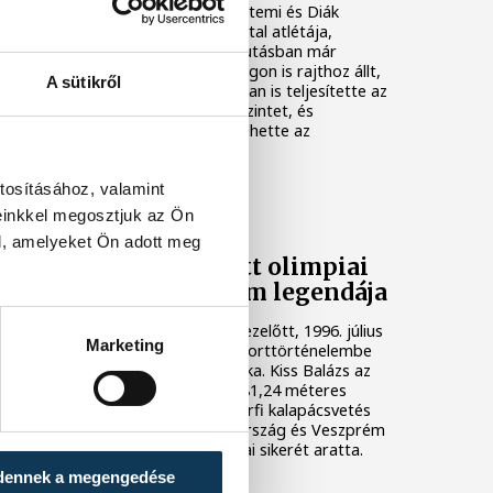
járt be a Veszprémi Egyetemi és Diák
Atlétikai Club (VEDAC) fiatal atlétája,
Mireider Gergő. A hegyifutásban már
Európa- és világbajnokságon is rajthoz állt,
A sütikről
idén pedig pályaatlétikában is teljesítette az
U18-as Európa-bajnoki szintet, és
Magyarországot képviselhette az
olaszországi Rietiben.
tosításához, valamint
KÖZÉLET
einkkel megosztjuk az Ön
l, amelyeket Ön adott meg
Harminc éve lett olimpiai
bajnok Veszprém legendája
Pontosan harminc évvel ezelőtt, 1996. július
Marketing
28-án írta be magát a sporttörténelembe
Veszprém olimpiai bajnoka. Kiss Balázs az
atlantai nyári játékokon 81,24 méteres
dobással megnyerte a férfi kalapácsvetés
döntőjét, ezzel Magyarország és Veszprém
egyik legnagyobb atlétikai sikerét aratta.
dennek a megengedése