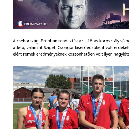
A csehországi Brnoban rendezték az U18-as korosztály válo
atléta, valamint Szigeti Csongor kísérőedzőként volt érdek
elért remek eredményeknek köszönhetően volt ilyen nagylét