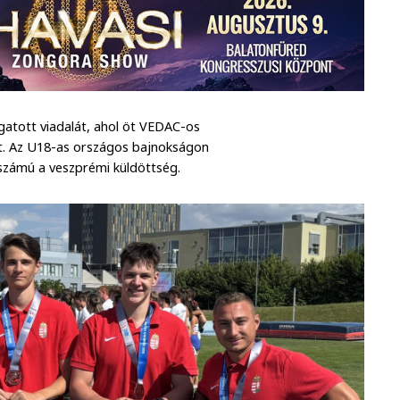
gatott viadalát, ahol öt VEDAC-os
elt. Az U18-as országos bajnokságon
számú a veszprémi küldöttség.