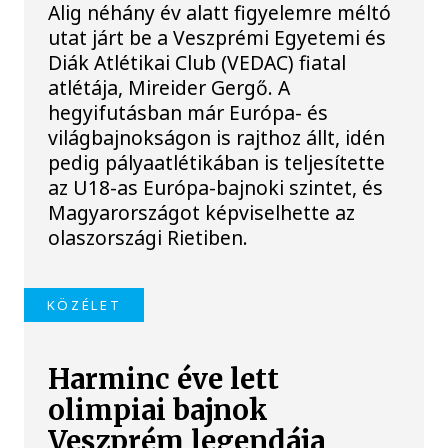
Alig néhány év alatt figyelemre méltó
utat járt be a Veszprémi Egyetemi és
Diák Atlétikai Club (VEDAC) fiatal
atlétája, Mireider Gergő. A
hegyifutásban már Európa- és
világbajnokságon is rajthoz állt, idén
pedig pályaatlétikában is teljesítette
az U18-as Európa-bajnoki szintet, és
Magyarországot képviselhette az
olaszországi Rietiben.
KÖZÉLET
Harminc éve lett
olimpiai bajnok
Veszprém legendája