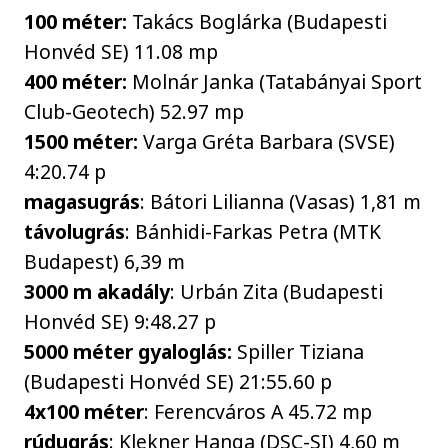
100 méter:
Takács Boglárka (Budapesti
Honvéd SE) 11.08 mp
400 méter:
Molnár Janka (Tatabányai Sport
Club-Geotech) 52.97 mp
1500 méter:
Varga Gréta Barbara (SVSE)
4:20.74 p
magasugrás
: Bátori Lilianna (Vasas) 1,81 m
távolugrás
: Bánhidi-Farkas Petra (MTK
Budapest) 6,39 m
3000 m akadály
: Urbán Zita (Budapesti
Honvéd SE) 9:48.27 p
5000 méter gyaloglás:
Spiller Tiziana
(Budapesti Honvéd SE) 21:55.60 p
4x100 méter
: Ferencváros A 45.72 mp
rúdugrás
: Klekner Hanga (DSC-SI) 4,60 m