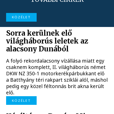
KÖZÉLET
Sorra kerülnek elő
világháborús leletek az
alacsony Dunából
A folyó rekordalacsony vízállása miatt egy
csaknem komplett, II. világháborús német
DKW NZ 350-1 motorkerékpárbukkant elő
a Batthyány téri rakpart sziklái alól, máshol
pedig egy közel féltonnás brit akna került
elő.
KÖZÉLET