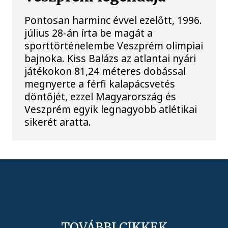
Pontosan harminc évvel ezelőtt, 1996.
július 28-án írta be magát a
sporttörténelembe Veszprém olimpiai
bajnoka. Kiss Balázs az atlantai nyári
játékokon 81,24 méteres dobással
megnyerte a férfi kalapácsvetés
döntőjét, ezzel Magyarország és
Veszprém egyik legnagyobb atlétikai
sikerét aratta.
TOVÁBBI CIKKEK