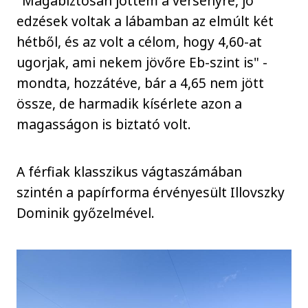
"Magabiztosan jöttem a versenyre, jó
edzések voltak a lábamban az elmúlt két
hétből, és az volt a célom, hogy 4,60-at
ugorjak, ami nekem jövőre Eb-szint is" -
mondta, hozzátéve, bár a 4,65 nem jött
össze, de harmadik kísérlete azon a
magasságon is biztató volt.
A férfiak klasszikus vágtaszámában
szintén a papírforma érvényesült Illovszky
Dominik győzelmével.