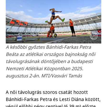
A későbbi győztes Bánhidi-Farkas Petra
Beáta az atlétikai országos bajnokság női
távolugrásának döntőjében a budapesti
Nemzeti Atlétikai Központban 2025.
augusztus 2-án. MTI/Vasvári Tamás
A női távolugrás szoros csatát hozott
Bánhidi-Farkas Petra és Lesti Diána között,
végül előbbi négy centivel (6,39 m) előzte