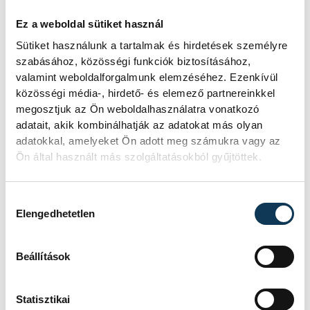
Eredmények: (a viadal
Ez a weboldal sütiket használ
eredményközlő oldala alapján)
Sütiket használunk a tartalmak és hirdetések személyre
szabásához, közösségi funkciók biztosításához,
valamint weboldalforgalmunk elemzéséhez. Ezenkívül
közösségi média-, hirdető- és elemező partnereinkkel
A szombati győztesek:
megosztjuk az Ön weboldalhasználatra vonatkozó
adatait, akik kombinálhatják az adatokat más olyan
adatokkal, amelyeket Ön adott meg számukra vagy az
férfiak:
Ön által használt más szolgáltatásokból gyűjtöttek.
100 méter:
Illovszky Dominik (Budapesti
Honvéd SE) 10.38 mp
Hozzájárulás kiválasztása
400 méter
: Molnár Attila (Ferencvárosi TC)
Elengedhetetlen
45.28 mp
1500 méter:
Szinte Bálint (Újpesti TE)
Beállítások
3:42.74 p
gerelyhajítás
: Horváth Máté Barnabás
Statisztikai