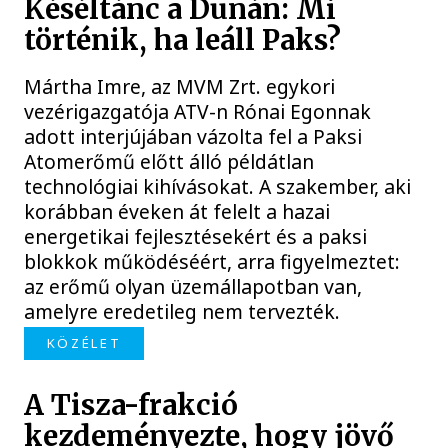
Késéltánc a Dunán: Mi
történik, ha leáll Paks?
Mártha Imre, az MVM Zrt. egykori
vezérigazgatója ATV-n Rónai Egonnak
adott interjújában vázolta fel a Paksi
Atomerőmű előtt álló példátlan
technológiai kihívásokat. A szakember, aki
korábban éveken át felelt a hazai
energetikai fejlesztésekért és a paksi
blokkok működéséért, arra figyelmeztet:
az erőmű olyan üzemállapotban van,
amelyre eredetileg nem tervezték.
KÖZÉLET
A Tisza-frakció
kezdeményezte, hogy jövő