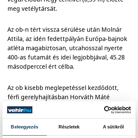
meg vetélytársát.
Az ob-n tért vissza sérülése után Molnár
Attila, az idén fedettpályán Európa-bajnok
atléta magabiztosan, utcahosszal nyerte
400-as futamát és idei legjobbjával, 45.28
másodperccel ért célba.
Az ob kisebb meglepetéssel kezdődött,
férfi gerelyhajításban Horváth Máté
Barnabás legyőzte az országos rekorder
Herczeg Györgyöt, aki az utóbbi időben
adós a jó eredményekkel.
Beleegyezés
Részletek
A sütikről