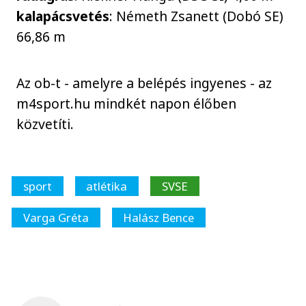
kalapácsvetés
: Németh Zsanett (Dobó SE)
66,86 m
Az ob-t - amelyre a belépés ingyenes - az
m4sport.hu mindkét napon élőben
közvetíti.
sport
atlétika
SVSE
Varga Gréta
Halász Bence