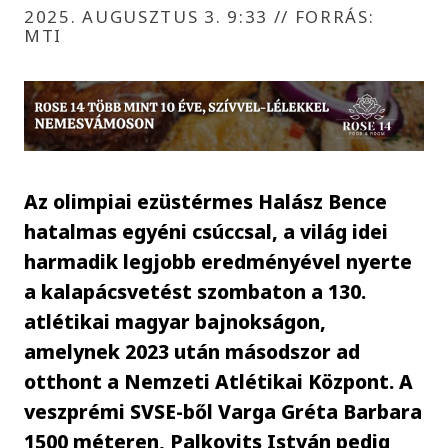
2025. AUGUSZTUS 3. 9:33
//
FORRÁS:
MTI
Az olimpiai ezüstérmes Halász Bence
hatalmas egyéni csúccsal, a világ idei
harmadik legjobb eredményével nyerte
a kalapácsvetést szombaton a 130.
atlétikai magyar bajnokságon,
amelynek 2023 után másodszor ad
otthont a Nemzeti Atlétikai Központ. A
veszprémi SVSE-ből Varga Gréta Barbara
1500 méteren, Palkovits István pedig