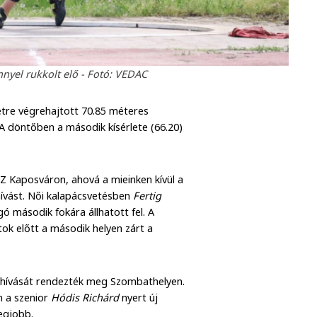
nyel rukkolt elő - Fotó: VEDAC
letre végrehajtott 70.85 méteres
A döntőben a második kísérlete (66.20)
Z Kaposváron, ahová a mieinken kívül a
ívást. Női kalapácsvetésben
Fertig
ó második fokára állhatott fel. A
ok előtt a második helyen zárt a
hívását rendezték meg Szombathelyen.
n a szenior
Hódis Richárd
nyert új
legjobb.