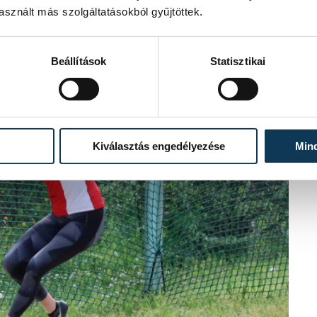
sznált más szolgáltatásokból gyűjtöttek.
Beállítások
Statisztikai
Kiválasztás engedélyezése
Min