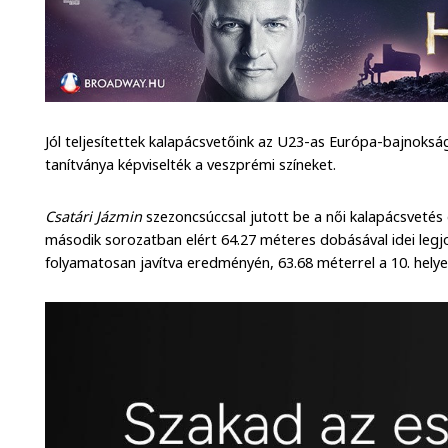
Jól teljesítettek kalapácsvetőink az U23-as Európa-bajnoksá
tanítványa képviselték a veszprémi színeket.
Csatári Jázmin
szezoncsúccsal jutott be a női kalapácsvetés 
második sorozatban elért 64.27 méteres dobásával idei legjob
folyamatosan javítva eredményén, 63.68 méterrel a 10. helye