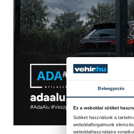
Beleegyezés
Ez a weboldal sütiket haszn
Sütiket használunk a tartal
weboldalforgalmunk elemzésé
weboldalhasználatra vonatko