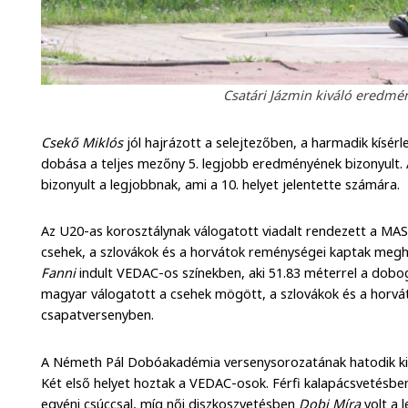
Csatári Jázmin kiváló eredmén
Csekő Miklós
jól hajrázott a selejtezőben, a harmadik kísér
dobása a teljes mezőny 5. legjobb eredményének bizonyult. 
bizonyult a legjobbnak, ami a 10. helyet jelentette számára.
Az U20-as korosztálynak válogatott viadalt rendezett a MAS
csehek, a szlovákok és a horvátok reménységei kaptak megh
Fanni
indult VEDAC-os színekben, aki 51.83 méterrel a dobog
magyar válogatott a csehek mögött, a szlovákok és a horvát
csapatversenyben.
A Németh Pál Dobóakadémia versenysorozatának hatodik ki
Két első helyet hoztak a VEDAC-osok. Férfi kalapácsvetésbe
egyéni csúccsal, míg női diszkoszvetésben
Dobi Míra
volt a 