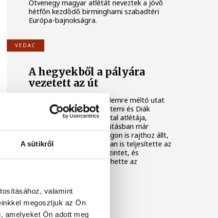
Ötvenegy magyar atlétát neveztek a jövő
hétfőn kezdődő birminghami szabadtéri
Európa-bajnokságra.
VEDAC
A hegyekből a pályára
vezetett az út
Alig néhány év alatt figyelemre méltó utat
járt be a Veszprémi Egyetemi és Diák
Atlétikai Club (VEDAC) fiatal atlétája,
Mireider Gergő. A hegyifutásban már
Európa- és világbajnokságon is rajthoz állt,
idén pedig pályaatlétikában is teljesítette az
A sütikről
U18-as Európa-bajnoki szintet, és
Magyarországot képviselhette az
olaszországi Rietiben.
tosításához, valamint
einkkel megosztjuk az Ön
l, amelyeket Ön adott meg