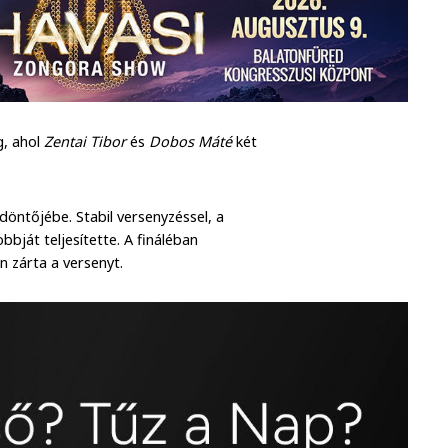
g, ahol
Zentai Tibor
és
Dobos Máté
két
döntőjébe. Stabil versenyzéssel, a
bját teljesítette. A fináléban
n zárta a versenyt.