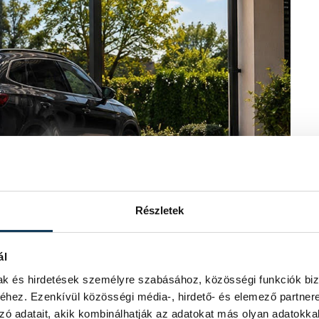
Részletek
ál
mak és hirdetések személyre szabásához, közösségi funkciók biz
hez. Ezenkívül közösségi média-, hirdető- és elemező partner
zó adatait, akik kombinálhatják az adatokat más olyan adatokka