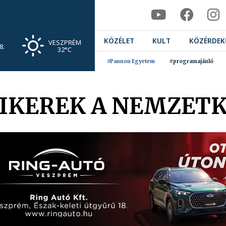
KÖZÉLET
KULT
KÖZÉRDEK
VESZPRÉM
8.
32°C
#Pannon Egyetem
#programajánló
IKEREK A NEMZET