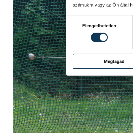
számukra vagy az Ön által ha
Hozzájárulás kiválasztása
Elengedhetetlen
Megtagad