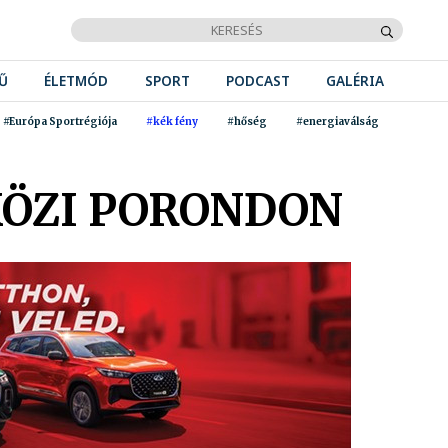
Ű
ÉLETMÓD
SPORT
PODCAST
GALÉRIA
#Európa Sportrégiója
#kék fény
#hőség
#energiaválság
KÖZI PORONDON