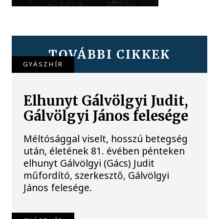
TOVÁBBI CIKKEK
GYÁSZHÍR
Elhunyt Gálvölgyi Judit,
Gálvölgyi János felesége
Méltósággal viselt, hosszú betegség
után, életének 81. évében pénteken
elhunyt Gálvölgyi (Gács) Judit
műfordító, szerkesztő, Gálvölgyi
János felesége.