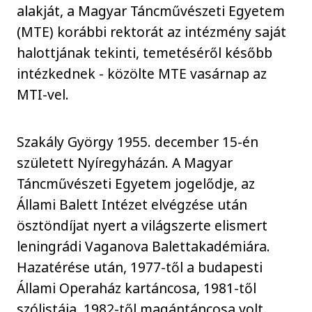
alakját, a Magyar Táncművészeti Egyetem
(MTE) korábbi rektorát az intézmény saját
halottjának tekinti, temetéséről később
intézkednek - közölte MTE vasárnap az
MTI-vel.
Szakály György 1955. december 15-én
született Nyíregyházán. A Magyar
Táncművészeti Egyetem jogelődje, az
Állami Balett Intézet elvégzése után
ösztöndíjat nyert a világszerte elismert
leningrádi Vaganova Balettakadémiára.
Hazatérése után, 1977-től a budapesti
Állami Operaház kartáncosa, 1981-től
szólistája, 1982-től magántáncosa volt.