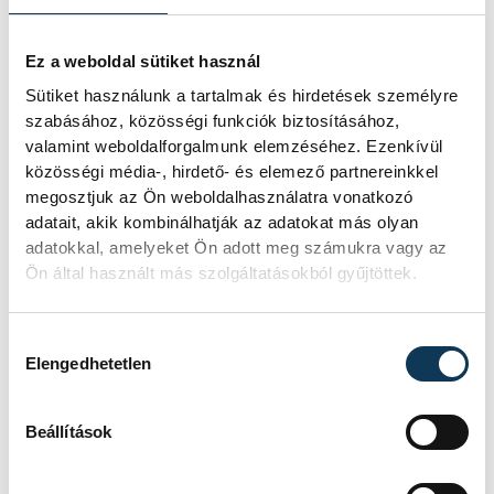
munkájának köszönhető.
Ez a weboldal sütiket használ
Sütiket használunk a tartalmak és hirdetések személyre
A táncoktatás és intézményvezetés mellett
szabásához, közösségi funkciók biztosításához,
aktívan részt vett a szakmai közéletben.
valamint weboldalforgalmunk elemzéséhez. Ezenkívül
2008-tól a Magyar Táncművészek
közösségi média-, hirdető- és elemező partnereinkkel
Szövetségéből kivált Magyar Hivatásos
megosztjuk az Ön weboldalhasználatra vonatkozó
adatait, akik kombinálhatják az adatokat más olyan
Tánc- és Balettegyüttesek Egyesületének
adatokkal, amelyeket Ön adott meg számukra vagy az
alelnöke, 2012-2014 között az öt művészeti
Ön által használt más szolgáltatásokból gyűjtöttek.
felsőoktatási intézmény közös
egyesületének, a Művészeti Egyetemek
Hozzájárulás kiválasztása
Rektori Székének (MERSZ) soros elnöki
Elengedhetetlen
tisztét töltötte be.
Beállítások
Művészi munkája elismeréseként 1985-ben