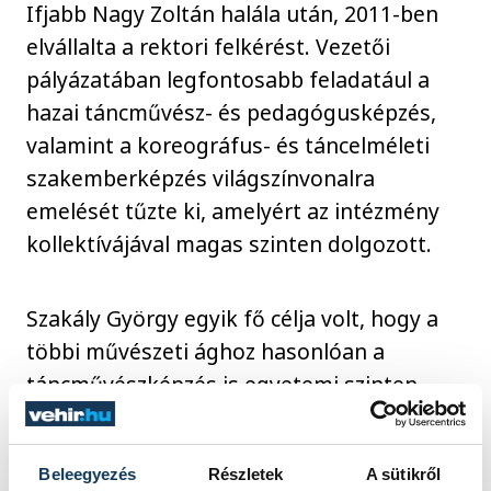
Ifjabb Nagy Zoltán halála után, 2011-ben
elvállalta a rektori felkérést. Vezetői
pályázatában legfontosabb feladatául a
hazai táncművész- és pedagógusképzés,
valamint a koreográfus- és táncelméleti
szakemberképzés világszínvonalra
emelését tűzte ki, amelyért az intézmény
kollektívájával magas szinten dolgozott.
Szakály György egyik fő célja volt, hogy a
többi művészeti ághoz hasonlóan a
táncművészképzés is egyetemi szinten
történjen. A Magyar Táncművészeti
Főiskola egyetemmé válása - amely meg is
Beleegyezés
Részletek
A sütikről
valósult 2018-ban - nagy mértékben az ő