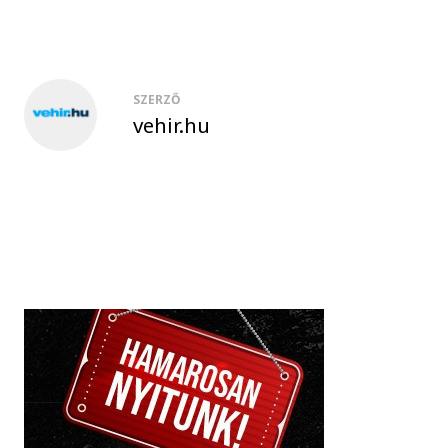
SZERZŐ
vehir.hu