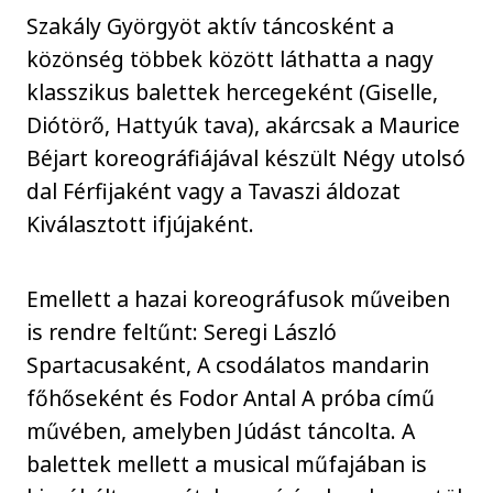
Szakály Györgyöt aktív táncosként a
közönség többek között láthatta a nagy
klasszikus balettek hercegeként (Giselle,
Diótörő, Hattyúk tava), akárcsak a Maurice
Béjart koreográfiájával készült Négy utolsó
dal Férfijaként vagy a Tavaszi áldozat
Kiválasztott ifjújaként.
Emellett a hazai koreográfusok műveiben
is rendre feltűnt: Seregi László
Spartacusaként, A csodálatos mandarin
főhőseként és Fodor Antal A próba című
művében, amelyben Júdást táncolta. A
balettek mellett a musical műfajában is