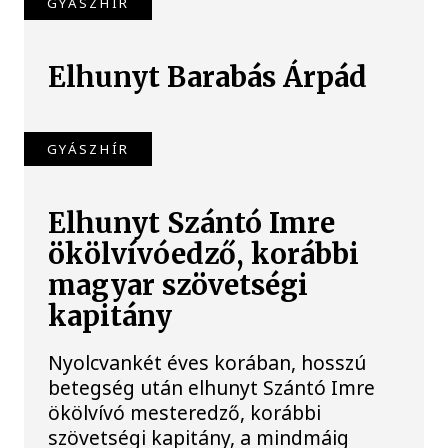
GYÁSZHÍR
Elhunyt Barabás Árpád
GYÁSZHÍR
Elhunyt Szántó Imre
ökölvívóedző, korábbi
magyar szövetségi
kapitány
Nyolcvankét éves korában, hosszú
betegség után elhunyt Szántó Imre
ökölvívó mesteredző, korábbi
szövetségi kapitány, a mindmáig