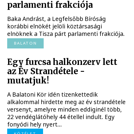
parlamenti frakciója
Baka Andrást, a Legfelsőbb Bíróság
korábbi elnökét jelöli köztársasági
elnöknek a Tisza párt parlamenti frakciója.
BALATON
Egy furcsa halkonzerv lett
az Év Strandétele -
mutatjuk!
A Balatoni Kör idén tizenkettedik
alkalommal hirdette meg az év strandétele
versenyt, amelyre minden eddiginél több,
22 vendéglátóhely 44 étellel indult. Egy
fonyódi hely nyert...
KÖZÉLET