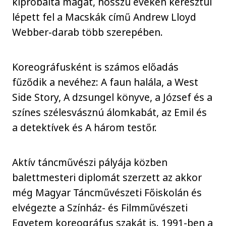
kipróbálta magát, hosszú éveken keresztül
lépett fel a Macskák című Andrew Lloyd
Webber-darab több szerepében.
Koreográfusként is számos előadás
fűződik a nevéhez: A faun halála, a West
Side Story, A dzsungel könyve, a József és a
színes szélesvásznú álomkabát, az Emil és
a detektívek és A három testőr.
Aktív táncművészi pályája közben
balettmesteri diplomát szerzett az akkor
még Magyar Táncművészeti Főiskolán és
elvégezte a Színház- és Filmművészeti
Egyetem koreográfus szakát is. 1991-ben a