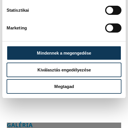
PTE-PEAC:
Wilkesz – Molnár Cs.,
Statisztikai
Nospak, Tóth A., Vénosz
Csere:
Molnár M., Bálint,
Marketing
Ábrahám, Palvek, Szakály, Nagy
B., Turi, Pedic, Kiss M. K.
Vezetőedző:
Élő Tibor
Mindennek a megengedése
Gólszerzők:
Bognár (8.),
Hadházi (30.), Matheus (38.),
Kiválasztás engedélyezése
Dróth (39.)
Megtagad
GALÉRIA