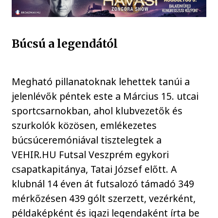
Búcsú a legendától
Megható pillanatoknak lehettek tanúi a
jelenlévők péntek este a Március 15. utcai
sportcsarnokban, ahol klubvezetők és
szurkolók közösen, emlékezetes
búcsúceremóniával tisztelegtek a
VEHIR.HU Futsal Veszprém egykori
csapatkapitánya, Tatai József előtt. A
klubnál 14 éven át futsalozó támadó 349
mérkőzésen 439 gólt szerzett, vezérként,
példaképként és igazi legendaként írta be