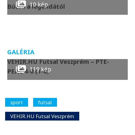
10 kép
Búcsú a legendától
GALÉRIA
VEHIR.HU Futsal Veszprém – PTE-
119 kép
PEAC 4-0 (1-0)
sport
futsal
VEHIR.HU Futsal Veszprém