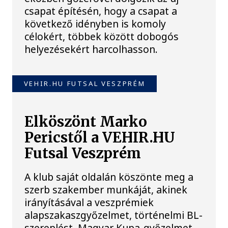
csapat építésén, hogy a csapat a
következő idényben is komoly
célokért, többek között dobogós
helyezésekért harcolhasson.
VEHIR.HU FUTSAL VESZPRÉM
Elköszönt Marko
Pericstől a VEHIR.HU
Futsal Veszprém
A klub saját oldalán köszönte meg a
szerb szakember munkáját, akinek
irányításával a veszprémiek
alapszakaszgyőzelmet, történelmi BL-
szereplést, Magyar Kupa-győzelmet