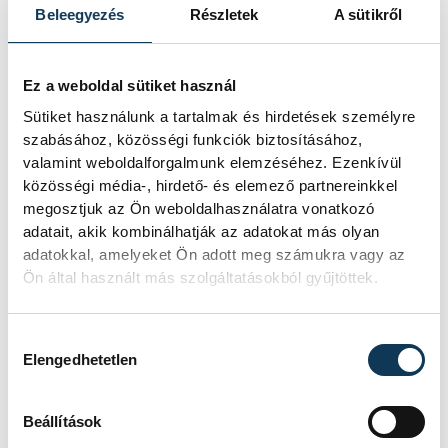
forduló:
Beleegyezés
Részletek
A sütikről
VEHIR.HU Futsal Veszprém –
PTE-PEAC 4-0 (1-0)
Ez a weboldal sütiket használ
Veszprém, Március 15. utcai
Sütiket használunk a tartalmak és hirdetések személyre
Sportcsarnok, 700 néző.
szabásához, közösségi funkciók biztosításához,
valamint weboldalforgalmunk elemzéséhez. Ezenkívül
Vezette: Juhász D. (Urgyán A.,
közösségi média-, hirdető- és elemező partnereinkkel
Balla L.)
megosztjuk az Ön weboldalhasználatra vonatkozó
VEHIR.HU Futsal Veszprém:
adatait, akik kombinálhatják az adatokat más olyan
adatokkal, amelyeket Ön adott meg számukra vagy az
Horváth B. – Dróth, Thiago,
Ön által használt más szolgáltatásokból gyűjtöttek.
Hadházi, Bognár
Csere:
Sándor B., Juhász V. M.,
Hozzájárulás kiválasztása
Molnár D. V., Horváth Benedek,
Elengedhetetlen
Dorogi, Fellembek, Lipl, Vér,
Matheus
Beállítások
Vezetőedző:
Marko Peric