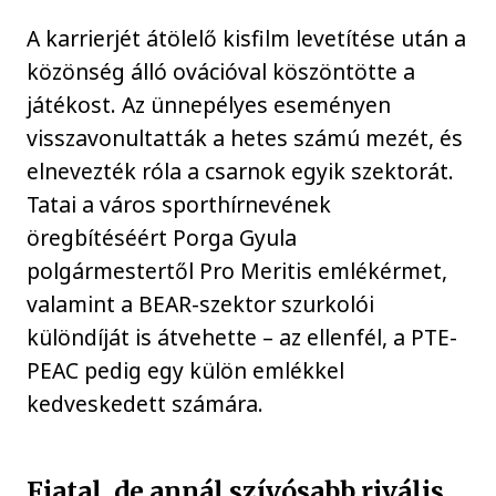
A karrierjét átölelő kisfilm levetítése után a
közönség álló ovációval köszöntötte a
játékost. Az ünnepélyes eseményen
visszavonultatták a hetes számú mezét, és
elnevezték róla a csarnok egyik szektorát.
Tatai a város sporthírnevének
öregbítéséért Porga Gyula
polgármestertől Pro Meritis emlékérmet,
valamint a BEAR-szektor szurkolói
különdíját is átvehette – az ellenfél, a PTE-
PEAC pedig egy külön emlékkel
kedveskedett számára.
Fiatal, de annál szívósabb rivális