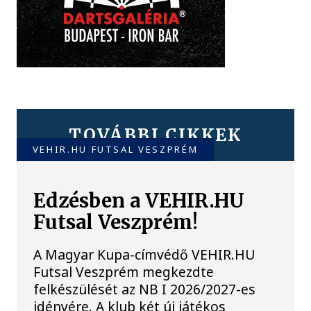
TOVÁBBI CIKKEK
VEHIR.HU FUTSAL VESZPRÉM
Edzésben a VEHIR.HU
Futsal Veszprém!
A Magyar Kupa-címvédő VEHIR.HU
Futsal Veszprém megkezdte
felkészülését az NB I 2026/2027-es
idényére. A klub két új játékos