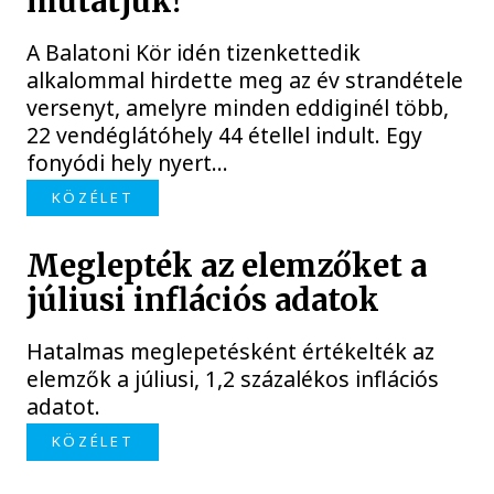
mutatjuk!
A Balatoni Kör idén tizenkettedik
alkalommal hirdette meg az év strandétele
versenyt, amelyre minden eddiginél több,
22 vendéglátóhely 44 étellel indult. Egy
fonyódi hely nyert...
KÖZÉLET
Meglepték az elemzőket a
júliusi inflációs adatok
Hatalmas meglepetésként értékelték az
elemzők a júliusi, 1,2 százalékos inflációs
adatot.
KÖZÉLET