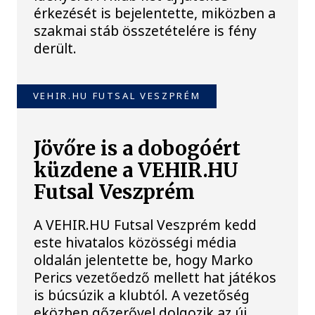
érkezését is bejelentette, miközben a
szakmai stáb összetételére is fény
derült.
VEHIR.HU FUTSAL VESZPRÉM
Jövőre is a dobogóért
küzdene a VEHIR.HU
Futsal Veszprém
A VEHIR.HU Futsal Veszprém kedd
este hivatalos közösségi média
oldalán jelentette be, hogy Marko
Perics vezetőedző mellett hat játékos
is búcsúzik a klubtól. A vezetőség
eközben gőzerővel dolgozik az új