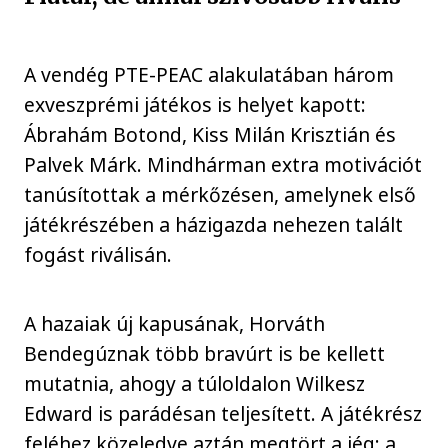
A vendég PTE-PEAC alakulatában három
exveszprémi játékos is helyet kapott:
Ábrahám Botond, Kiss Milán Krisztián és
Palvek Márk. Mindhárman extra motivációt
tanúsítottak a mérkőzésen, amelynek első
játékrészében a házigazda nehezen talált
fogást riválisán.
A hazaiak új kapusának, Horváth
Bendegúznak több bravúrt is be kellett
mutatnia, ahogy a túloldalon Wilkesz
Edward is parádésan teljesített. A játékrész
feléhez közeledve aztán megtört a jég: a