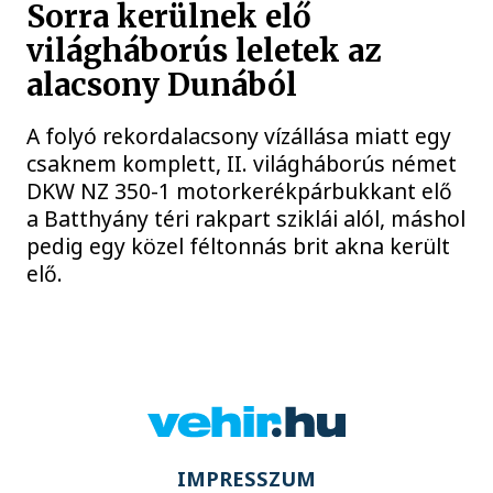
Sorra kerülnek elő
világháborús leletek az
alacsony Dunából
A folyó rekordalacsony vízállása miatt egy
csaknem komplett, II. világháborús német
DKW NZ 350-1 motorkerékpárbukkant elő
a Batthyány téri rakpart sziklái alól, máshol
pedig egy közel féltonnás brit akna került
elő.
IMPRESSZUM