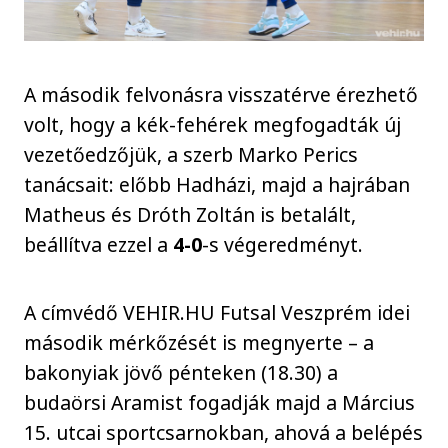
A második felvonásra visszatérve érezhető
volt, hogy a kék-fehérek megfogadták új
vezetőedzőjük, a szerb Marko Perics
tanácsait: előbb Hadházi, majd a hajrában
Matheus és Dróth Zoltán is betalált,
beállítva ezzel a
4-0
-s végeredményt.
A címvédő VEHIR.HU Futsal Veszprém idei
második mérkőzését is megnyerte – a
bakonyiak jövő pénteken (18.30) a
budaörsi Aramist fogadják majd a Március
15. utcai sportcsarnokban, ahová a belépés