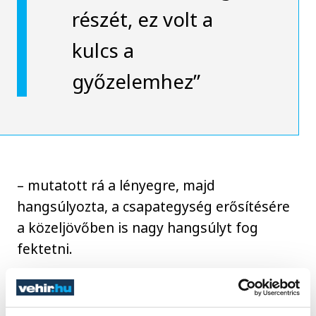
részét, ez volt a
kulcs a
győzelemhez”
– mutatott rá a lényegre, majd
hangsúlyozta, a csapategység erősítésére
a közeljövőben is nagy hangsúlyt fog
fektetni.
Férfi futsal NB I alapszakasz, 2.