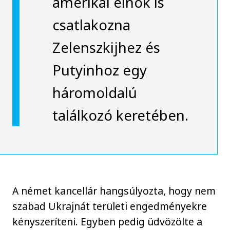
amerikai elnök is
csatlakozna
Zelenszkijhez és
Putyinhoz egy
háromoldalú
találkozó keretében.
A német kancellár hangsúlyozta, hogy nem
szabad Ukrajnát területi engedményekre
kényszeríteni. Egyben pedig üdvözölte a