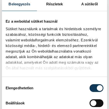
Beleegyezés
Részletek
A sütikről
Friedrich Merz
Ez a weboldal sütiket használ
Sütiket használunk a tartalmak és hirdetések személyre
szabásához, közösségi funkciók biztosításához,
SZERZŐ
valamint weboldalforgalmunk elemzéséhez. Ezenkívül
vehir.hu
közösségi média-, hirdető- és elemező partnereinkkel
megosztjuk az Ön weboldalhasználatra vonatkozó
adatait, akik kombinálhatják az adatokat más olyan
adatokkal, amelyeket Ön adott meg számukra vagy az
Ön által használt más szolgáltatásokból gyűjtöttek.
Hozzájárulás kiválasztása
Elengedhetetlen
TOVÁBBI CIKKEK
Beállítások
KÖZÉLET