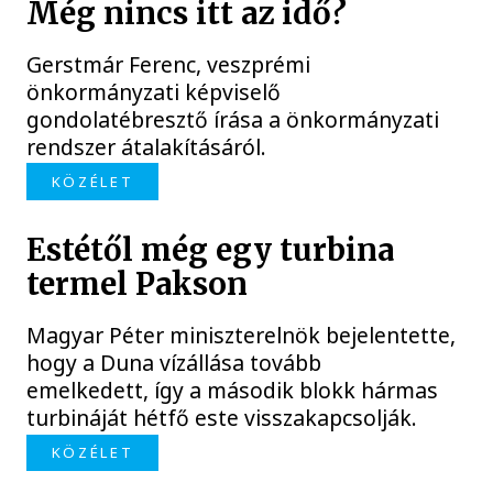
Még nincs itt az idő?
Gerstmár Ferenc, veszprémi
önkormányzati képviselő
gondolatébresztő írása a önkormányzati
rendszer átalakításáról.
KÖZÉLET
Estétől még egy turbina
termel Pakson
Magyar Péter miniszterelnök bejelentette,
hogy a Duna vízállása tovább
emelkedett, így a második blokk hármas
turbináját hétfő este visszakapcsolják.
KÖZÉLET