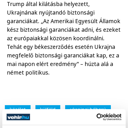
Trump által kilátásba helyezett,
Ukrajnának nyújtandó biztonsági
garanciákat. „Az Amerikai Egyesült Államok
kész biztonsági garanciákat adni, és ezeket
az európaiakkal közösen koordinálni.
Tehát egy békeszerződés esetén Ukrajna
megfelelő biztonsági garanciákat kap, ez a
mai napon elért eredmény” – húzta alá a
német politikus.
közélet
külföld
ukrajnai háború
Vlagyimir Putyin
Volodimir Zelenszkij