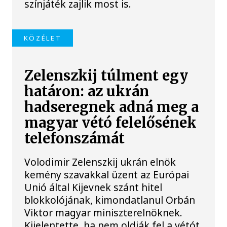
színjáték zajlik most is.
KÖZÉLET
Zelenszkij túlment egy
határon: az ukrán
hadseregnek adná meg a
magyar vétó felelősének
telefonszámát
Volodimir Zelenszkij ukrán elnök
kemény szavakkal üzent az Európai
Unió által Kijevnek szánt hitel
blokkolójának, kimondatlanul Orbán
Viktor magyar miniszterelnöknek.
Kijelentette, ha nem oldják fel a vétót,