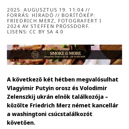
2025. AUGUSZTUS 19. 11:04
//
FORRÁS: HÍRADÓ // BORÍTÓKÉP:
FRIEDRICH MERZ, FOTOGRAFERT I
2024 AV STEFFEN PRÖSSDORF. L
ISENS: CC BY SA 4.0
A következő két hétben megvalósulhat
Vlagyimir Putyin orosz és Volodimir
Zelenszkij ukrán elnök találkozója –
közölte Friedrich Merz német kancellár
a washingtoni csúcstalálkozót
követően.