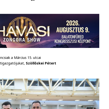
áncsiak a Március 15. utcai
rtigazgatójukat,
Szöllőskei Pétert