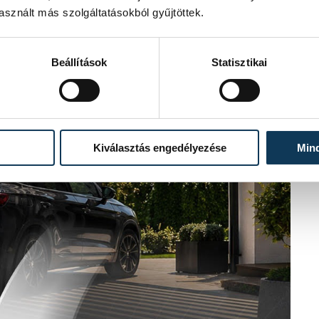
sznált más szolgáltatásokból gyűjtöttek.
Beállítások
Statisztikai
Kiválasztás engedélyezése
Min