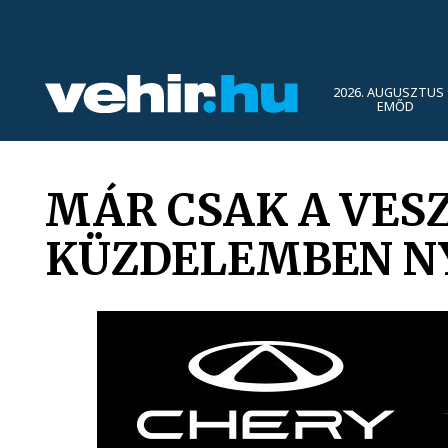
2026. AUGUSZTUS 
EMŐD
MÁR CSAK A VES
KÜZDELEMBEN NY