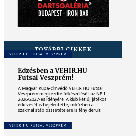
TOVÁBBI CIKKEK
VEHIR.HU FUTSAL VESZPRÉM
Edzésben a VEHIR.HU
Futsal Veszprém!
A Magyar Kupa-címvédő VEHIR.HU Futsal
Veszprém megkezdte felkészülését az NB I
2026/2027-es idényére. A klub két új játékos
érkezését is bejelentette, miközben a
szakmai stáb összetételére is fény derült.
VEHIR.HU FUTSAL VESZPRÉM