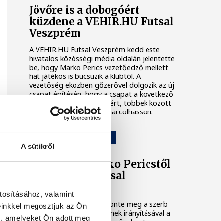
Jövőre is a dobogóért
küzdene a VEHIR.HU Futsal
Veszprém
A VEHIR.HU Futsal Veszprém kedd este
hivatalos közösségi média oldalán jelentette
be, hogy Marko Perics vezetőedző mellett
hat játékos is búcsúzik a klubtól. A
vezetőség eközben gőzerővel dolgozik az új
csapat építésén, hogy a csapat a következő
idényben is komoly célokért, többek között
dobogós helyezésekért harcolhasson.
VEHIR.HU FUTSAL VESZPRÉM
A sütikről
Elköszönt Marko Pericstől
a VEHIR.HU Futsal
Veszprém
tosításához, valamint
A klub saját oldalán köszönte meg a szerb
einkkel megosztjuk az Ön
szakember munkáját, akinek irányításával a
l, amelyeket Ön adott meg