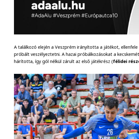
A találkozó elején a Veszprém irányította a játékot, ellenfel
próbált veszélyeztetni. A hazai próbálkozásokat a kecskemé
hárította, így gól nélkül zárult az első játékrész (
félidei rés