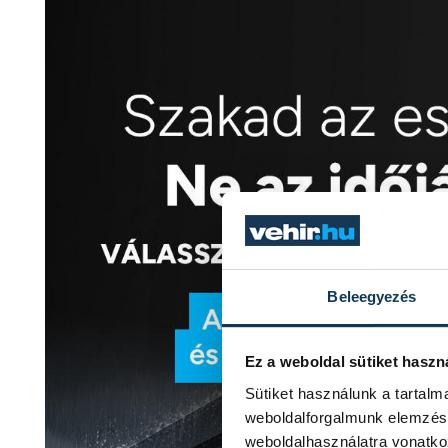
Beleegyezés
Ez a weboldal sütiket haszn
Sütiket használunk a tartal
weboldalforgalmunk elemzésé
weboldalhasználatra vonatko