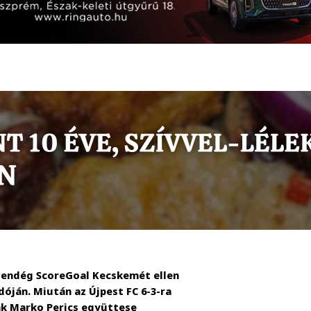
 vendég ScoreGoal Kecskemét ellen
óján. Miután az Újpest FC 6-3-ra
ak Marko Perics együttese