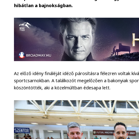
hibátlan a bajnokságban.
Az előző idény fináléját idéző párosításra félezren voltak kív
sportcsarnokban. A találkozót megelőzően a bakonyiak spo
köszöntötték, aki a közelmúltban édesapa lett.