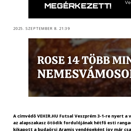
2025. SZEPTEMBER 8. 21:39
A címvédő VEHIR.HU Futsal Veszprém 3-1-re nyert a
az alapszakasz ötödik fordulójának hétfő esti rangad
kikapott a budaörsi Aramis vendégeként így már cs