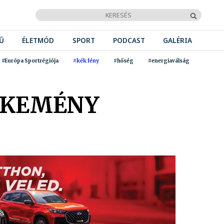
Ű
ÉLETMÓD
SPORT
PODCAST
GALÉRIA
#Európa Sportrégiója
#kék fény
#hőség
#energiaválság
 KEMÉNY