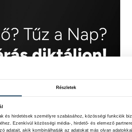
Részletek
ál
mak és hirdetések személyre szabásához, közösségi funkciók biz
hez. Ezenkívül közösségi média-, hirdető- és elemező partner
zó adatait, akik kombinálhatják az adatokat más olyan adatokka