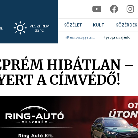
KÖZÉLET
KULT
KÖZÉRDEK
VESZPRÉM
9.
33°C
#Pannon Egyetem
#programajánló
ZPRÉM HIBÁTLAN –
ERT A CÍMVÉDŐ!