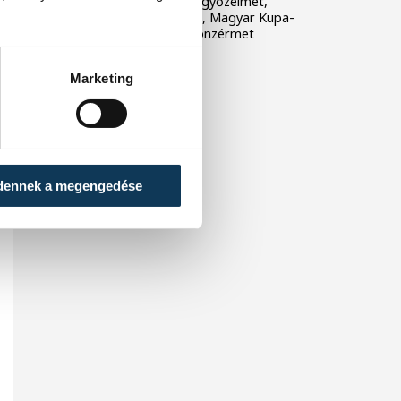
veszprémiek alapszakaszgyőzelmet,
történelmi BL-szereplést, Magyar Kupa-
győzelmet és bajnoki bronzérmet
ünnepelhettek.
Marketing
dennek a megengedése