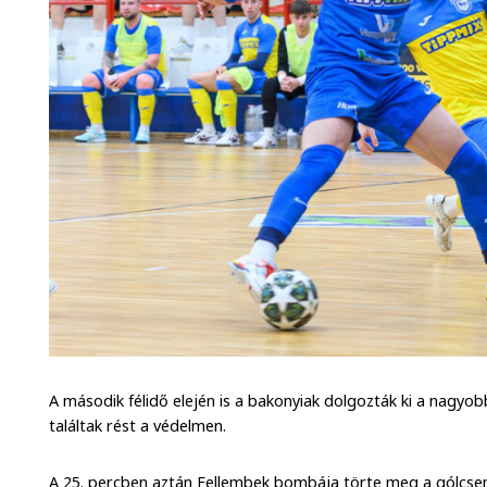
A második félidő elején is a bakonyiak dolgozták ki a nagyo
találtak rést a védelmen.
A 25. percben aztán Fellembek bombája törte meg a gólcs