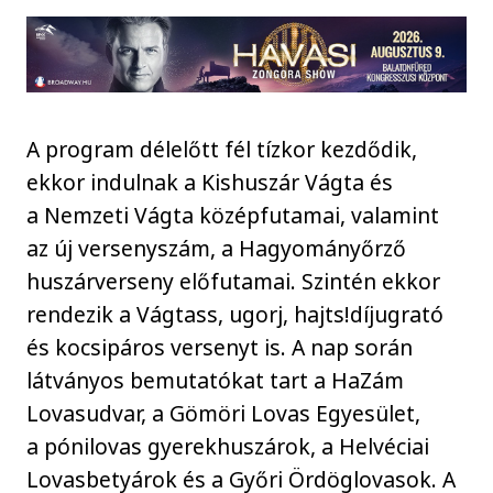
A program délelőtt fél tízkor kezdődik,
ekkor indulnak a Kishuszár Vágta és
a Nemzeti Vágta középfutamai, valamint
az új versenyszám, a Hagyományőrző
huszárverseny előfutamai. Szintén ekkor
rendezik a Vágtass, ugorj, hajts!díjugrató
és kocsipáros versenyt is. A nap során
látványos bemutatókat tart a HaZám
Lovasudvar, a Gömöri Lovas Egyesület,
a pónilovas gyerekhuszárok, a Helvéciai
Lovasbetyárok és a Győri Ördöglovasok. A