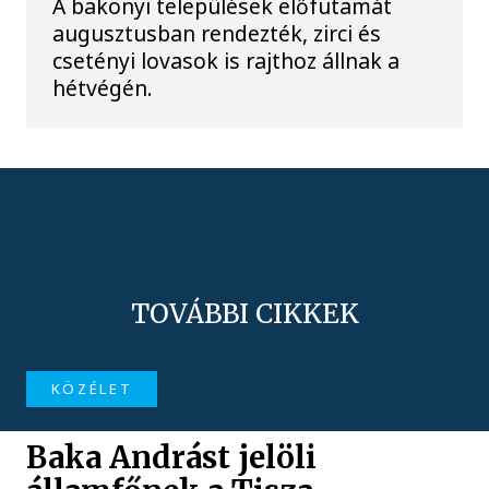
A bakonyi települések előfutamát
augusztusban rendezték, zirci és
csetényi lovasok is rajthoz állnak a
hétvégén.
TOVÁBBI CIKKEK
KÖZÉLET
Baka Andrást jelöli