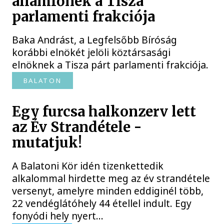
államfőnek a Tisza
parlamenti frakciója
Baka Andrást, a Legfelsőbb Bíróság
korábbi elnökét jelöli köztársasági
elnöknek a Tisza párt parlamenti frakciója.
BALATON
Egy furcsa halkonzerv lett
az Év Strandétele -
mutatjuk!
A Balatoni Kör idén tizenkettedik
alkalommal hirdette meg az év strandétele
versenyt, amelyre minden eddiginél több,
22 vendéglátóhely 44 étellel indult. Egy
fonyódi hely nyert...