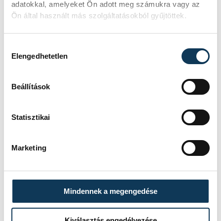
adatokkal, amelyeket Ön adott meg számukra vagy az
SZERZŐ
Ön által használt más szolgáltatásokból gyűjtöttek.
vehir.hu
Hozzájárulás kiválasztása
Elengedhetetlen
Beállítások
Statisztikai
Marketing
Mindennek a megengedése
Kiválasztás engedélyezése