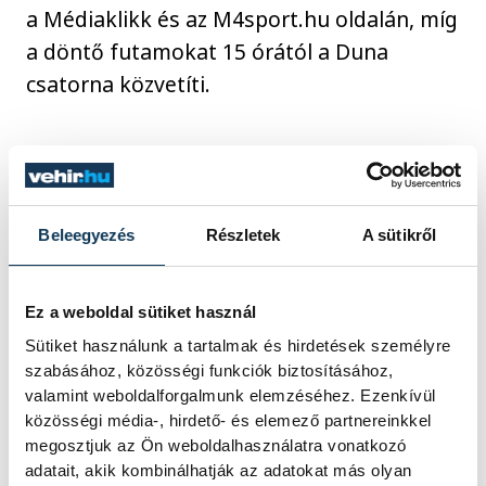
a Médiaklikk és az M4sport.hu oldalán, míg
a döntő futamokat 15 órától a Duna
csatorna közvetíti.
Nyitókép: MTI Fotó: Kovács Tamás
Beleegyezés
Részletek
A sütikről
sport
kultúra
Csetény
Nemzeti Vágta
lovasok
Ez a weboldal sütiket használ
Sütiket használunk a tartalmak és hirdetések személyre
Szilvásvárad
szabásához, közösségi funkciók biztosításához,
valamint weboldalforgalmunk elemzéséhez. Ezenkívül
közösségi média-, hirdető- és elemező partnereinkkel
megosztjuk az Ön weboldalhasználatra vonatkozó
adatait, akik kombinálhatják az adatokat más olyan