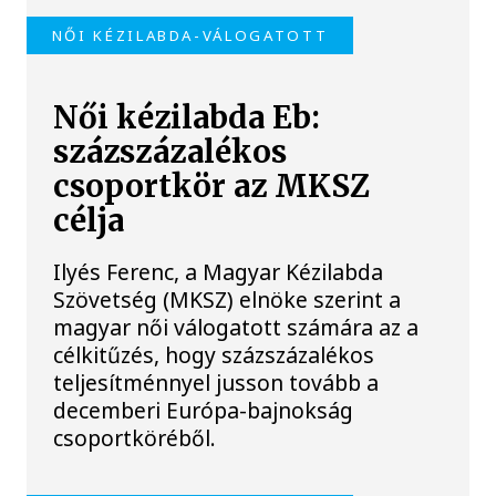
NŐI KÉZILABDA-VÁLOGATOTT
Női kézilabda Eb:
százszázalékos
csoportkör az MKSZ
célja
Ilyés Ferenc, a Magyar Kézilabda
Szövetség (MKSZ) elnöke szerint a
magyar női válogatott számára az a
célkitűzés, hogy százszázalékos
teljesítménnyel jusson tovább a
decemberi Európa-bajnokság
csoportköréből.