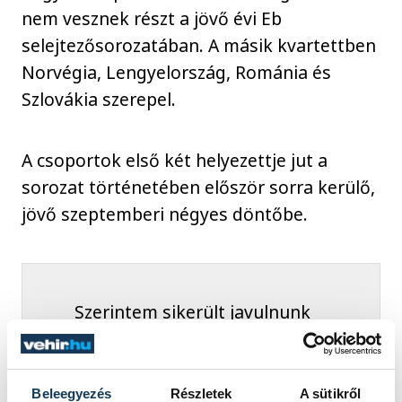
nem vesznek részt a jövő évi Eb
selejtezősorozatában. A másik kvartettben
Norvégia, Lengyelország, Románia és
Szlovákia szerepel.
A csoportok első két helyezettje jut a
sorozat történetében először sorra kerülő,
jövő szeptemberi négyes döntőbe.
Szerintem sikerült javulnunk
a török meccshez képest
védekezésben, ez látszik a
kapott gólok számán is.
Beleegyezés
Részletek
A sütikről