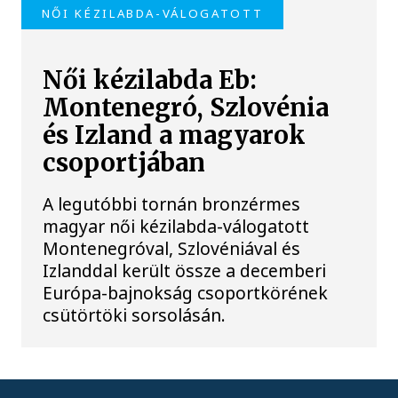
NŐI KÉZILABDA-VÁLOGATOTT
Női kézilabda Eb:
Montenegró, Szlovénia
és Izland a magyarok
csoportjában
A legutóbbi tornán bronzérmes
magyar női kézilabda-válogatott
Montenegróval, Szlovéniával és
Izlanddal került össze a decemberi
Európa-bajnokság csoportkörének
csütörtöki sorsolásán.