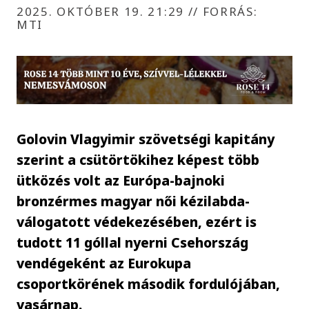
2025. OKTÓBER 19. 21:29
//
FORRÁS:
MTI
Golovin Vlagyimir szövetségi kapitány
szerint a csütörtökihez képest több
ütközés volt az Európa-bajnoki
bronzérmes magyar női kézilabda-
válogatott védekezésében, ezért is
tudott 11 góllal nyerni Csehország
vendégeként az Eurokupa
csoportkörének második fordulójában,
vasárnap.