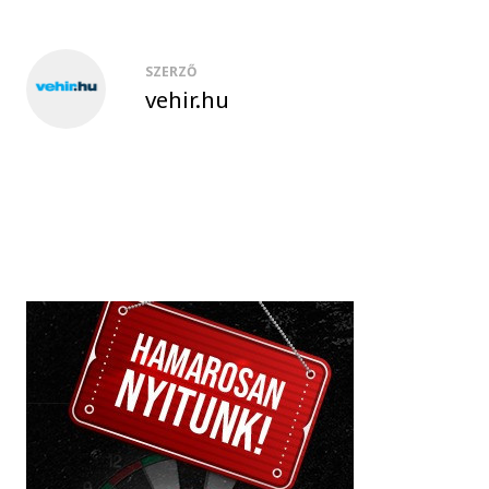
SZERZŐ
vehir.hu