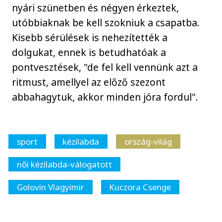
nyári szünetben és négyen érkeztek,
utóbbiaknak be kell szokniuk a csapatba.
Kisebb sérülések is nehezítették a
dolgukat, ennek is betudhatóak a
pontvesztések, "de fel kell vennünk azt a
ritmust, amellyel az előző szezont
abbahagytuk, akkor minden jóra fordul".
sport
kézilabda
ország-világ
női kézilabda-válogatott
Golovin Vlagyimir
Kuczora Csenge