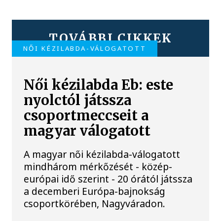
TOVÁBBI CIKKEK
NŐI KÉZILABDA-VÁLOGATOTT
Női kézilabda Eb: este
nyolctól játssza
csoportmeccseit a
magyar válogatott
A magyar női kézilabda-válogatott
mindhárom mérkőzését - közép-
európai idő szerint - 20 órától játssza
a decemberi Európa-bajnokság
csoportkörében, Nagyváradon.