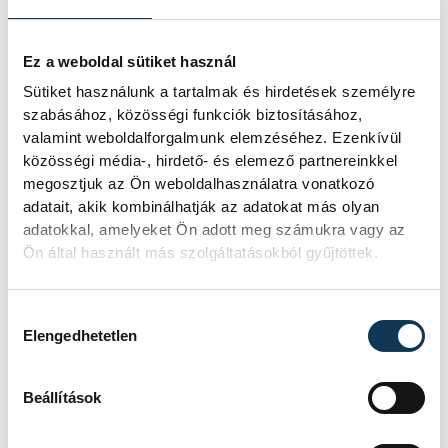
Nagyon jól mozogtunk a
törökök elleni mérkőzésen is,
Ez a weboldal sütiket használ
de ott valami mégis
Sütiket használunk a tartalmak és hirdetések személyre
hiányzott, nem tudtuk
szabásához, közösségi funkciók biztosításához,
megtalálni a választ rá, hogy
valamint weboldalforgalmunk elemzéséhez. Ezenkívül
közösségi média-, hirdető- és elemező partnereinkkel
micsoda. Most sokkal jobban
megosztjuk az Ön weboldalhasználatra vonatkozó
össze tudtunk állni, a húsz
adatait, akik kombinálhatják az adatokat más olyan
kapott gól sokkal kevesebb,
adatokkal, amelyeket Ön adott meg számukra vagy az
Ön által használt más szolgáltatásokból gyűjtöttek.
ennek örülünk
Hozzájárulás kiválasztása
Elengedhetetlen
- elemezte az MTI-nek
Kuczora Csenge
, aki
öt góllal járult hozzá a sikerhez.
Beállítások