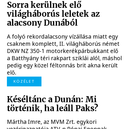
Sorra kerülnek elő
világháborús leletek az
alacsony Dunából
A folyó rekordalacsony vízállása miatt egy
csaknem komplett, II. világháborús német
DKW NZ 350-1 motorkerékpárbukkant elő
a Batthyány téri rakpart sziklái alól, máshol
pedig egy közel féltonnás brit akna került
elő.
KÖZÉLET
Késéltánc a Dunán: Mi
történik, ha leáll Paks?
Mártha Imre, az MVM Zrt. egykori
vezérigazgatója ATV-n Rónai Egonnak