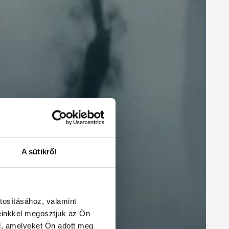
A sütikről
tosításához, valamint
einkkel megosztjuk az Ön
l, amelyeket Ön adott meg