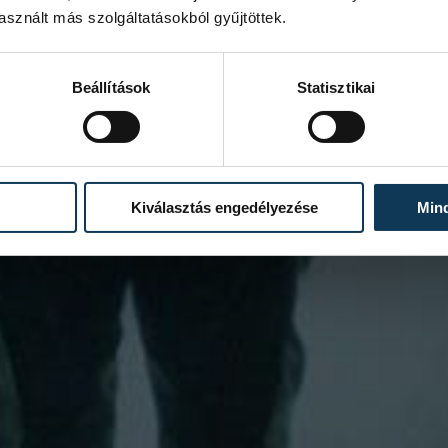
sznált más szolgáltatásokból gyűjtöttek.
Beállítások
Statisztikai
Kiválasztás engedélyezése
Min