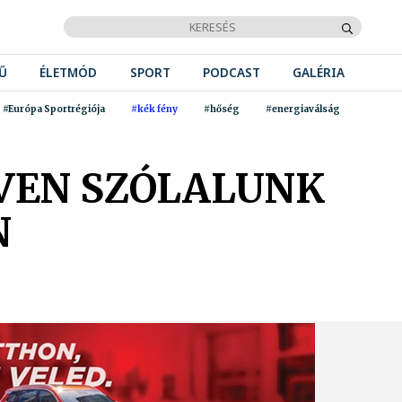
Ű
ÉLETMÓD
SPORT
PODCAST
GALÉRIA
#Európa Sportrégiója
#kék fény
#hőség
#energiaválság
LVEN SZÓLALUNK
N