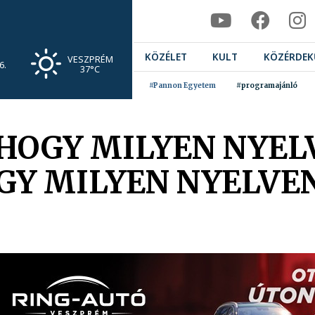
KÖZÉLET
KULT
KÖZÉRDEK
VESZPRÉM
6.
37°C
#Pannon Egyetem
#programajánló
 HOGY MILYEN NYE
GY MILYEN NYELVE