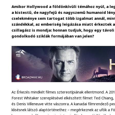
Amikor Hollywood a földönkívüli témához nyúl, a l
a kistestű, de nagyfejű és nagyszemű humanoid lénye
cselekménye sem tartogat több izgalmat annál, mint
szándékkal, az emberiség leigázása miatt érkeztek a 
csillagász is mondja: honnan tudjuk, hogy egy távoli
gondolkodó sziklák formájában van jelen?
Az Érkezés mindkét filmes sztereotípiának ellentmond. A 2
Forest Whitaker szereplésével elkészített filmet Ted Chiang, 
és Denis Villeneuve vitte vászonra. A kanadai filmrendező pe
klisésnek látszó alaptörténethez – megérkeznek az ufók a Fö