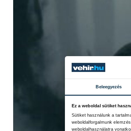
Beleegyezés
Ez a weboldal sütiket haszn
Sütiket használunk a tartal
weboldalforgalmunk elemzésé
weboldalhasználatra vonatko