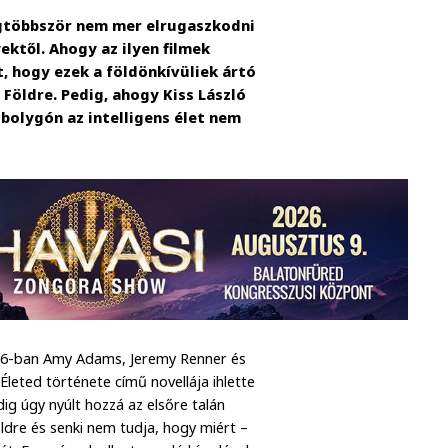
egtöbbször nem mer elrugaszkodni
ktől. Ahogy az ilyen filmek
, hogy ezek a földönkívüliek ártó
Földre. Pedig, ahogy Kiss László
 bolygón az intelligens élet nem
016-ban Amy Adams, Jeremy Renner és
Életed története című novellája ihlette
dig úgy nyúlt hozzá az elsőre talán
ldre és senki nem tudja, hogy miért –