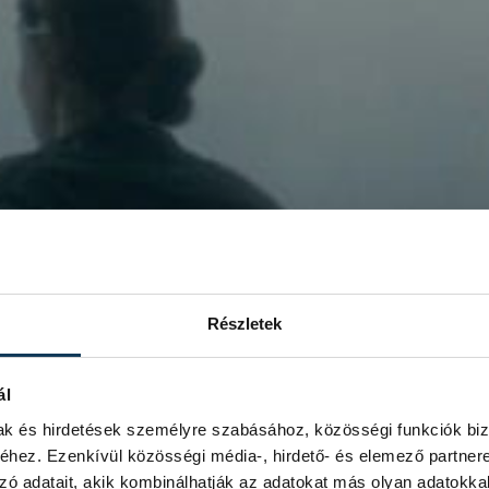
Részletek
ál
mak és hirdetések személyre szabásához, közösségi funkciók biz
hez. Ezenkívül közösségi média-, hirdető- és elemező partner
zó adatait, akik kombinálhatják az adatokat más olyan adatokka