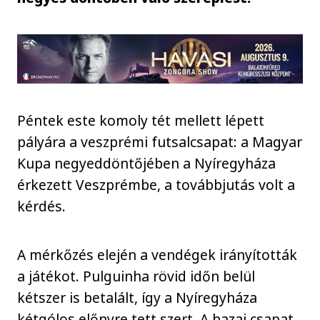
Péntek este komoly tét mellett lépett
pályára a veszprémi futsalcsapat: a Magyar
Kupa negyeddöntőjében a Nyíregyháza
érkezett Veszprémbe, a továbbjutás volt a
kérdés.
A mérkőzés elején a vendégek irányították
a játékot. Pulguinha rövid időn belül
kétszer is betalált, így a Nyíregyháza
kétgólos előnyre tett szert. A hazai csapat