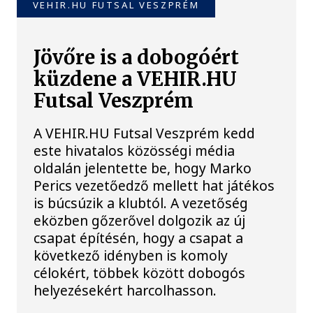
VEHIR.HU FUTSAL VESZPRÉM
Jövőre is a dobogóért
küzdene a VEHIR.HU
Futsal Veszprém
A VEHIR.HU Futsal Veszprém kedd
este hivatalos közösségi média
oldalán jelentette be, hogy Marko
Perics vezetőedző mellett hat játékos
is búcsúzik a klubtól. A vezetőség
eközben gőzerővel dolgozik az új
csapat építésén, hogy a csapat a
következő idényben is komoly
célokért, többek között dobogós
helyezésekért harcolhasson.