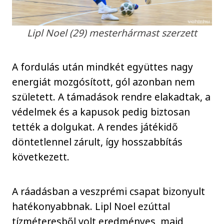
Lipl Noel (29) mesterhármast szerzett
A fordulás után mindkét együttes nagy
energiát mozgósított, gól azonban nem
született. A támadások rendre elakadtak, a
védelmek és a kapusok pedig biztosan
tették a dolgukat. A rendes játékidő
döntetlennel zárult, így hosszabbítás
következett.
A ráadásban a veszprémi csapat bizonyult
hatékonyabbnak. Lipl Noel ezúttal
tízméteresből volt eredményes, majd