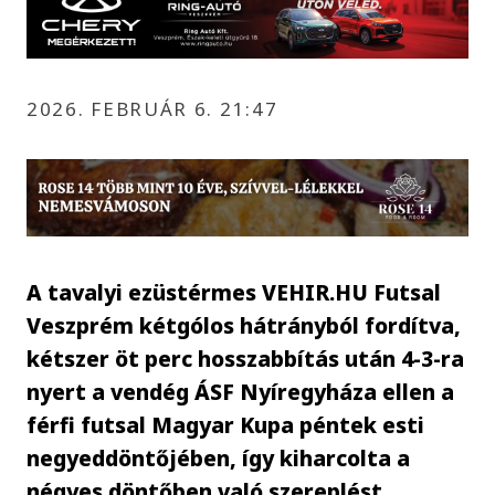
2026. FEBRUÁR 6. 21:47
A tavalyi ezüstérmes VEHIR.HU Futsal
Veszprém kétgólos hátrányból fordítva,
kétszer öt perc hosszabbítás után 4-3-ra
nyert a vendég ÁSF Nyíregyháza ellen a
férfi futsal Magyar Kupa péntek esti
negyeddöntőjében, így kiharcolta a
négyes döntőben való szereplést.