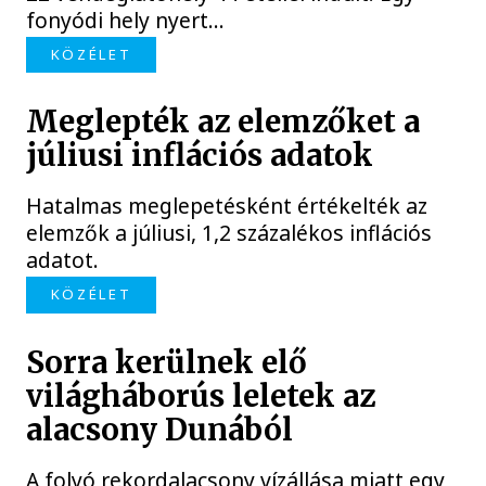
fonyódi hely nyert...
KÖZÉLET
Meglepték az elemzőket a
júliusi inflációs adatok
Hatalmas meglepetésként értékelték az
elemzők a júliusi, 1,2 százalékos inflációs
adatot.
KÖZÉLET
Sorra kerülnek elő
világháborús leletek az
alacsony Dunából
A folyó rekordalacsony vízállása miatt egy