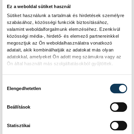
Ez a weboldal sütiket használ
GALÉRIA
Sütiket használunk a tartalmak és hirdetések személyre
Vehir.hu Futsal Veszprém–Á Studió
szabásához, közösségi funkciók biztosításához,
103 kép
Futsal Nyíregyháza 4-3 (2-2)
valamint weboldalforgalmunk elemzéséhez. Ezenkívül
közösségi média-, hirdető- és elemező partnereinkkel
megosztjuk az Ön weboldalhasználatra vonatkozó
adatait, akik kombinálhatják az adatokat más olyan
adatokkal, amelyeket Ön adott meg számukra vagy az
sport
futsal
Ön által használt más szolgáltatásokból gyűjtöttek.
VEHIR.HU Futsal Veszprém
Hozzájárulás kiválasztása
Elengedhetetlen
Beállítások
FOTÓS
SZERZŐ
Tál
vehir.hu
Statisztikai
Dominik