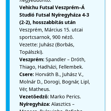
Vehir.hu Futsal Veszprém–Á
Studió Futsal Nyíregyháza 4-3
(2-2), hosszabbítás után
Veszprém, Március 15. utcai
sportcsarnok, 900 néző.
Vezette: Juhász (Borbás,
Topálszki).
Veszprém:
Spandler – Dróth,
Thiago, Hadházi, Fellembek.
Csere:
Horváth B., Juhász V.,
Molnár D., Dorogi, Bognár, Lipl,
Vér, Matheus.
Vezetőedző:
Marko Perics.
Nyíregyháza:
Alasztics –