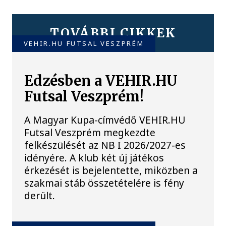
TOVÁBBI CIKKEK
VEHIR.HU FUTSAL VESZPRÉM
Edzésben a VEHIR.HU
Futsal Veszprém!
A Magyar Kupa-címvédő VEHIR.HU
Futsal Veszprém megkezdte
felkészülését az NB I 2026/2027-es
idényére. A klub két új játékos
érkezését is bejelentette, miközben a
szakmai stáb összetételére is fény
derült.