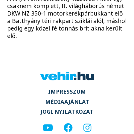
csaknem komplett, II. világháborús német
DKW NZ 350-1 motorkerékpárbukkant elő
a Batthyány téri rakpart sziklái alól, máshol
pedig egy közel féltonnás brit akna került
elő.
IMPRESSZUM
MÉDIAAJÁNLAT
JOGI NYILATKOZAT