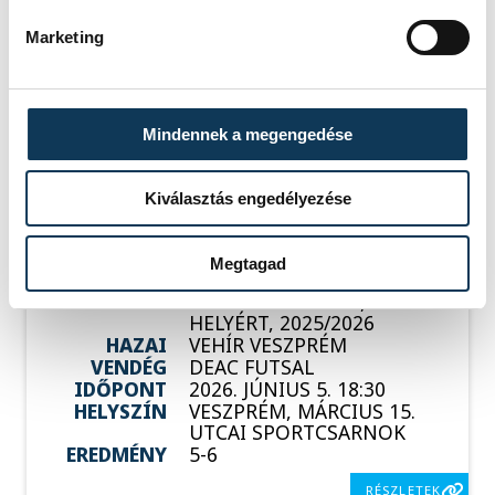
Marketing
Események
Mindennek a megengedése
KORÁBBI ESEMÉNYEK BETÖLTÉSE
Kiválasztás engedélyezése
Megtagad
SOROZAT
FÉRFI FUTSAL NB I, A 3.
HELYÉRT, 2025/2026
HAZAI
VEHÍR VESZPRÉM
VENDÉG
DEAC FUTSAL
IDŐPONT
2026. JÚNIUS 5. 18:30
HELYSZÍN
VESZPRÉM, MÁRCIUS 15.
UTCAI SPORTCSARNOK
EREDMÉNY
5-6
RÉSZLETEK