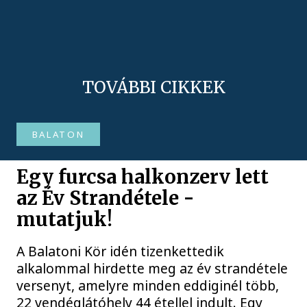
TOVÁBBI CIKKEK
BALATON
Egy furcsa halkonzerv lett
az Év Strandétele -
mutatjuk!
A Balatoni Kör idén tizenkettedik
alkalommal hirdette meg az év strandétele
versenyt, amelyre minden eddiginél több,
22 vendéglátóhely 44 étellel indult. Egy