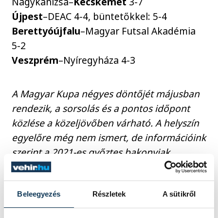
Nagykanizsa–
Kecskemét
3-7
Újpest
–DEAC 4-4, büntetőkkel: 5-4
Berettyóújfalu
–Magyar Futsal Akadémia
5-2
Veszprém
–Nyíregyháza 4-3
A Magyar Kupa négyes döntőjét májusban
rendezik, a sorsolás és a pontos időpont
közlése a közeljövőben várható. A helyszín
egyelőre még nem ismert, de információink
szerint a 2021-es győztes bakonyiak
pályáztak a rendezési lehetőségre.
Beleegyezés
Részletek
A sütikről