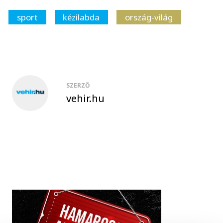
sport
kézilabda
ország-világ
SZERZŐ
vehir.hu