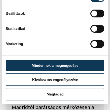
Beállítások
Statisztikai
TOVÁBBI CIKKEK
Marketing
LABDARÚGÁS
Mindennek a megengedése
A Ferencváros egygólos
vereséget szenvedett a
Kiválasztás engedélyezése
Real Madridtól
A Ferencvárosi TC labdarúgócsapata
Megtagad
2-1-re kikapott szombaton a Real
Madridtól barátságos mérkőzésen a