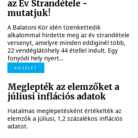
az Év Strandétele -
mutatjuk!
A Balatoni Kör idén tizenkettedik
alkalommal hirdette meg az év strandétele
versenyt, amelyre minden eddiginél több,
22 vendéglátóhely 44 étellel indult. Egy
fonyódi hely nyert...
KÖZÉLET
Meglepték az elemzőket a
júliusi inflációs adatok
Hatalmas meglepetésként értékelték az
elemzők a júliusi, 1,2 százalékos inflációs
adatot.