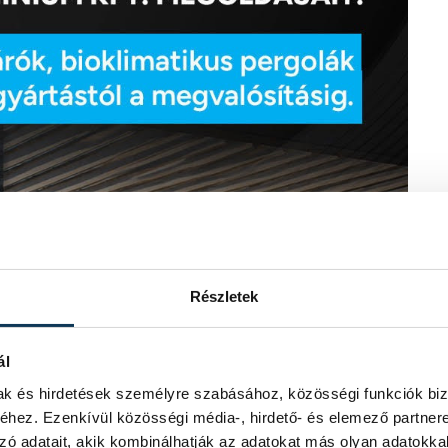
Részletek
ál
mak és hirdetések személyre szabásához, közösségi funkciók biz
hez. Ezenkívül közösségi média-, hirdető- és elemező partner
zó adatait, akik kombinálhatják az adatokat más olyan adatokka