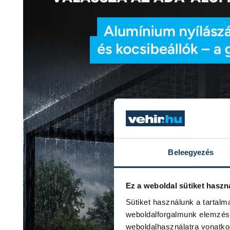
Beleegyezés
Ez a weboldal sütiket haszn
Sütiket használunk a tartal
weboldalforgalmunk elemzésé
weboldalhasználatra vonatko