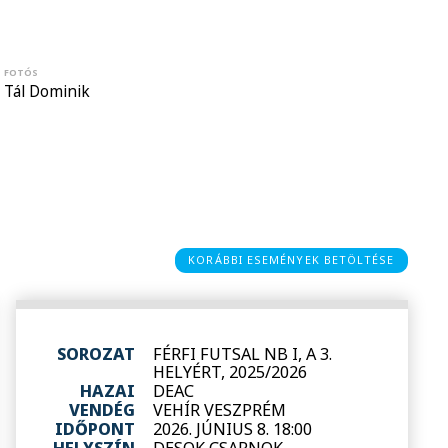
FOTÓS
Tál Dominik
KORÁBBI ESEMÉNYEK BETÖLTÉSE
SOROZAT
FÉRFI FUTSAL NB I, A 3.
HELYÉRT, 2025/2026
HAZAI
DEAC
VENDÉG
VEHÍR VESZPRÉM
IDŐPONT
2026. JÚNIUS 8. 18:00
HELYSZÍN
DESOK CSARNOK -