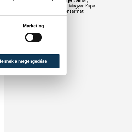
veszprémiek alapszakaszgyőzelmet,
történelmi BL-szereplést, Magyar Kupa-
győzelmet és bajnoki bronzérmet
ünnepelhettek.
Marketing
dennek a megengedése