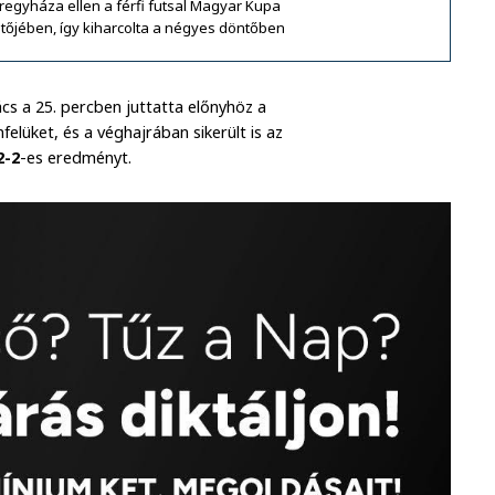
regyháza ellen a férfi futsal Magyar Kupa
tőjében, így kiharcolta a négyes döntőben
cs a 25. percben juttatta előnyhöz a
elüket, és a véghajrában sikerült is az
2-2
-es eredményt.