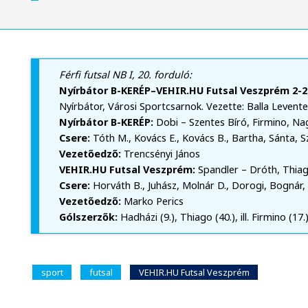
Férfi futsal NB I, 20. forduló:
Nyírbátor B-KERÉP–VEHIR.HU Futsal Veszprém 2-2 
Nyírbátor, Városi Sportcsarnok. Vezette: Balla Levente
Nyírbátor B-KERÉP:
Dobi – Szentes Bíró, Firmino, Nag
Csere:
Tóth M., Kovács E., Kovács B., Bartha, Sánta, 
Vezetőedző:
Trencsényi János
VEHIR.HU Futsal Veszprém:
Spandler – Dróth, Thiag
Csere:
Horváth B., Juhász, Molnár D., Dorogi, Bognár, 
Vezetőedző:
Marko Perics
Gólszerzők:
Hadházi (9.), Thiago (40.), ill. Firmino (17.
sport
futsal
VEHIR.HU Futsal Veszprém