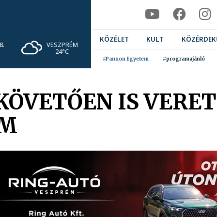
KÖZÉLET
KULT
KÖZÉRDEK
VESZPRÉM
8.
24°C
#Pannon Egyetem
#programajánló
KÖVETŐEN IS VERET
ÉM