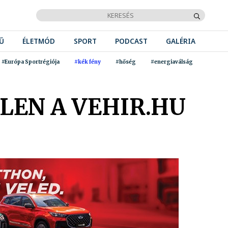
Ű
ÉLETMÓD
SPORT
PODCAST
GALÉRIA
#Európa Sportrégiója
#kék fény
#hőség
#energiaválság
LEN A VEHIR.HU