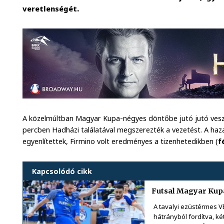
veretlenségét.
A közelmúltban Magyar Kupa-négyes döntőbe jutó jutó veszpr
percben Hadházi találatával megszerezték a vezetést. A haz
egyenlítettek, Firmino volt eredményes a tizenhetedikben (
f
Kapcsolódó cikk
Futsal Magyar Kup
A tavalyi ezüstérmes 
hátrányból fordítva, ké