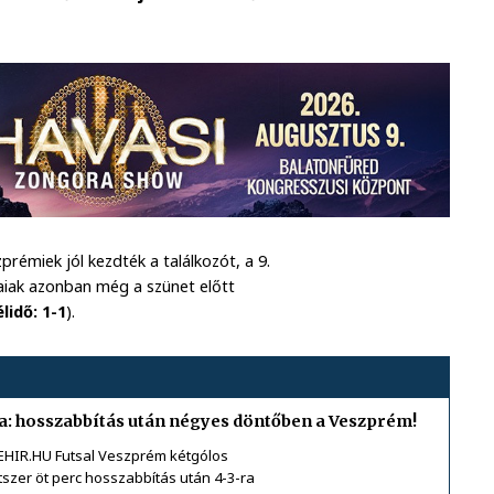
émiek jól kezdték a találkozót, a 9.
aiak azonban még a szünet előtt
élidő: 1-1
).
a: hosszabbítás után négyes döntőben a Veszprém!
VEHIR.HU Futsal Veszprém kétgólos
tszer öt perc hosszabbítás után 4-3-ra