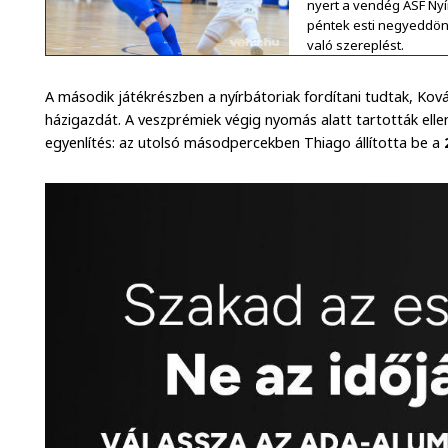
nyert a vendég ÁSF Nyí
péntek esti negyeddön
való szereplést.
A második játékrészben a nyírbátoriak fordítani tudtak, Ková
házigazdát. A veszprémiek végig nyomás alatt tartották ellenf
egyenlítés: az utolsó másodpercekben Thiago állította be a