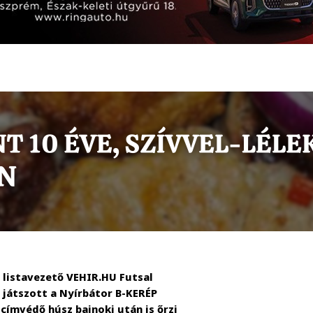
 listavezető VEHIR.HU Futsal
 játszott a Nyírbátor B-KERÉP
a címvédő húsz bajnoki után is őrzi