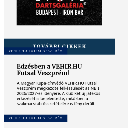
TOVÁBBI CIKKEK
VEHIR.HU FUTSAL VESZPRÉM
Edzésben a VEHIR.HU
Futsal Veszprém!
A Magyar Kupa-címvédő VEHIR.HU Futsal
Veszprém megkezdte felkészülését az NB I
2026/2027-es idényére. A klub két új játékos
érkezését is bejelentette, miközben a
szakmai stáb összetételére is fény derült.
VEHIR.HU FUTSAL VESZPRÉM