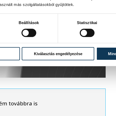
sznált más szolgáltatásokból gyűjtöttek.
Beállítások
Statisztikai
Kiválasztás engedélyezése
Min
ém továbbra is