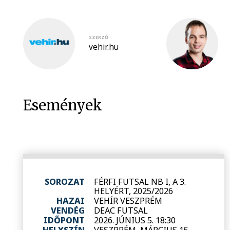
SZERZŐ
vehir.hu
Események
SOROZAT
FÉRFI FUTSAL NB I, A 3.
HELYÉRT, 2025/2026
HAZAI
VEHÍR VESZPRÉM
VENDÉG
DEAC FUTSAL
IDŐPONT
2026. JÚNIUS 5. 18:30
HELYSZÍN
VESZPRÉM, MÁRCIUS 15.