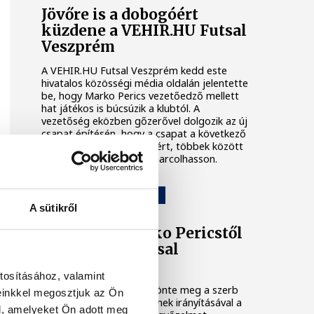
Jövőre is a dobogóért
küzdene a VEHIR.HU Futsal
Veszprém
A VEHIR.HU Futsal Veszprém kedd este
hivatalos közösségi média oldalán jelentette
be, hogy Marko Perics vezetőedző mellett
hat játékos is búcsúzik a klubtól. A
vezetőség eközben gőzerővel dolgozik az új
csapat építésén, hogy a csapat a következő
idényben is komoly célokért, többek között
dobogós helyezésekért harcolhasson.
VEHIR.HU FUTSAL VESZPRÉM
A sütikről
Elköszönt Marko Pericstől
a VEHIR.HU Futsal
Veszprém
tosításához, valamint
A klub saját oldalán köszönte meg a szerb
einkkel megosztjuk az Ön
szakember munkáját, akinek irányításával a
l, amelyeket Ön adott meg