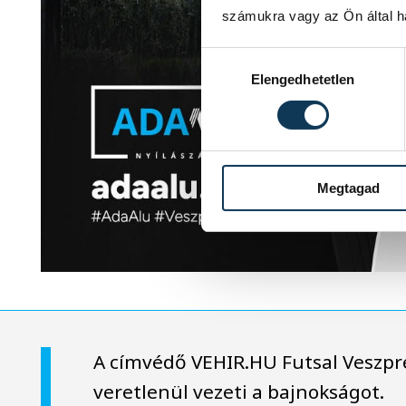
számukra vagy az Ön által ha
Hozzájárulás kiválasztása
Elengedhetetlen
Megtagad
A címvédő VEHIR.HU Futsal Veszpr
veretlenül vezeti a bajnokságot.