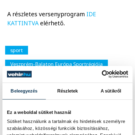
A részletes versenyprogram
IDE
KATTINTVA
elérhető.
sport
Veszprém-Balaton Európa Sportrégiója
húszemeletes
lépcsőfutás
Beleegyezés
Részletek
A sütikről
Ez a weboldal sütiket használ
SZERZŐ
Sütiket használunk a tartalmak és hirdetések személyre
vehir.hu
szabásához, közösségi funkciók biztosításához,