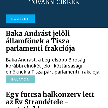
TOVÁBBI CIKKEK
KÖZÉLET
Baka Andrást jelöli
államfőnek a Tisza
parlamenti frakciója
Baka Andrást, a Legfelsőbb Bíróság
korábbi elnökét jelöli köztársasági
elnöknek a Tisza párt parlamenti frakciója.
BALATON
Egy furcsa halkonzerv lett
az Év Strandétele -