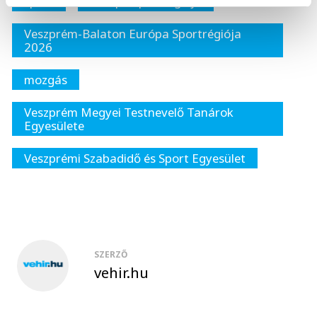
sport
Európa Sportrégiója
Veszprém-Balaton Európa Sportrégiója
2026
mozgás
Veszprém Megyei Testnevelő Tanárok
Egyesülete
Veszprémi Szabadidő és Sport Egyesület
SZERZŐ
vehir.hu