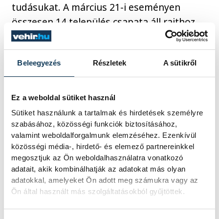
tudásukat. A március 21-i eseményen
összesen 14 település csapata áll rajthoz,
akik játékos, mégis komoly kihívásokat
jelentő ügyességi és váltófeladatokban
Beleegyezés
Részletek
A sütikről
versenyeznek egymással.
A Kihívások Napja így nemcsak
Ez a weboldal sütiket használ
sportesemény, hanem közösségi ünnep is,
Sütiket használunk a tartalmak és hirdetések személyre
szabásához, közösségi funkciók biztosításához,
amely erősíti a térség összetartozását, és
valamint weboldalforgalmunk elemzéséhez. Ezenkívül
megmutatja: a mozgás valóban közös
közösségi média-, hirdető- és elemező partnereinkkel
élmény.
megosztjuk az Ön weboldalhasználatra vonatkozó
adatait, akik kombinálhatják az adatokat más olyan
adatokkal, amelyeket Ön adott meg számukra vagy az
Ön által használt más szolgáltatásokból gyűjtöttek.
Kapcsolódó cikk