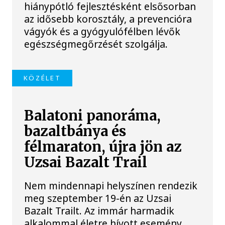
hiánypótló fejlesztésként elsősorban
az idősebb korosztály, a prevencióra
vágyók és a gyógyulófélben lévők
egészségmegőrzését szolgálja.
KÖZÉLET
Balatoni panoráma,
bazaltbánya és
félmaraton, újra jön az
Uzsai Bazalt Trail
Nem mindennapi helyszínen rendezik
meg szeptember 19-én az Uzsai
Bazalt Trailt. Az immár harmadik
alkalommal életre hívott esemény