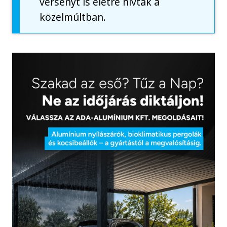
versenyt is életre hívták a
közelmúltban.