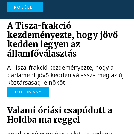
KÖZÉLET
A Tisza-frakció
kezdeményezte, hogy jövő
kedden legyen az
államfőválasztás
A Tisza-frakció kezdeményezte, hogy a
parlament jövő kedden válassza meg az új
köztársasági elnököt.
TUDOMÁNY
Valami óriási csapódott a
Holdba ma reggel
Rendhagyó esemény zajlott le kedden