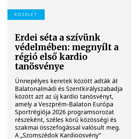
KÖZÉLET
Erdei séta a szívünk
védelmében: megnyílt a
régió első kardio
tanösvénye
Ünnepélyes keretek között adták át
Balatonalmádi és Szentkirályszabadja
között azt az új kardio tanösvényt,
amely a Veszprém-Balaton Európa
Sportrégiója 2026 programsorozat
részeként, széles körű közösségi és
szakmai összefogással valósult meg.
A „Szomszédok Kardioösvény”