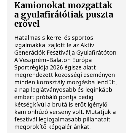
Kamionokat mozgattak
a gyulafirátótiak puszta
erővel
Hatalmas sikerrel és sportos
izgalmakkal zajlott le az Aktív
Generációk Fesztiválja Gyulafirátóton.
A Veszprém–Balaton Európa
Sportrégiója 2026 égisze alatt
megrendezett közösségi eseményen
minden korosztály mozgásba lendült,
a nap leglátványosabb és leginkább
embert próbáló pontja pedig
kétségkívül a brutális erőt igénylő
kamionhúzó verseny volt. Mutatjuk a
fesztivál legizgalmasabb pillanatait
megörökítő képgalériánkat!