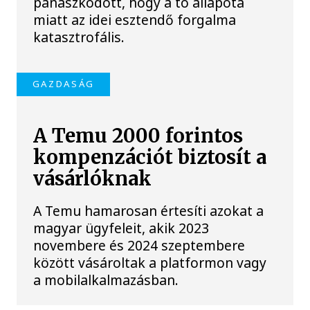
panaszkodott, hogy a tó állapota
miatt az idei esztendő forgalma
katasztrofális.
GAZDASÁG
A Temu 2000 forintos
kompenzációt biztosít a
vásárlóknak
A Temu hamarosan értesíti azokat a
magyar ügyfeleit, akik 2023
novembere és 2024 szeptembere
között vásároltak a platformon vagy
a mobilalkalmazásban.