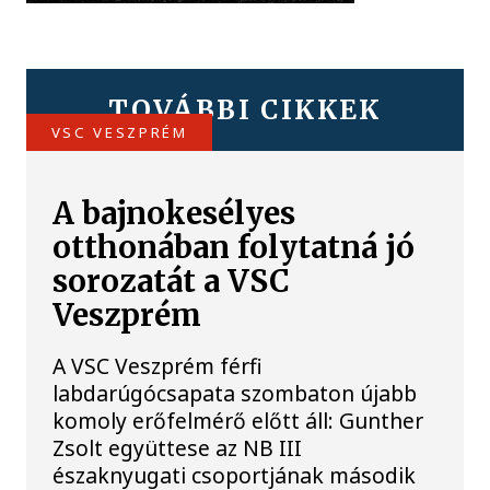
TOVÁBBI CIKKEK
VSC VESZPRÉM
A bajnokesélyes
otthonában folytatná jó
sorozatát a VSC
Veszprém
A VSC Veszprém férfi
labdarúgócsapata szombaton újabb
komoly erőfelmérő előtt áll: Gunther
Zsolt együttese az NB III
északnyugati csoportjának második