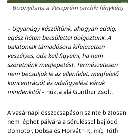
Bizonyítana a Veszprém (archív fénykép)
– Ugyanúgy készültünk, ahogyan eddig,
egész héten becsülettel dolgoztunk. A
balatoniak támadósora kifejezetten
veszélyes, oda kell figyelni, ha nem
szeretnénk meglepetést. Természetesen
nem becsüljük le az ellenfelet, megfelelő
koncentrációt és odafigyelést várok
mindenkitől
– húzta alá Gunther Zsolt.
A vasárnapi összecsapáson szinte biztosan
nem léphet pályára a sérüléssel bajlódó
Dömötör, Dobsa és Horváth P., míg Tóth