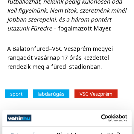
futballozhat, nekünk pedig különösen oda
kell figyelnünk. Nem titok, szeretnénk minél
jobban szerepelni, és a három pontért
utazunk Füredre
– fogalmazott Mayer.
A Balatonfüred–VSC Veszprém megyei
rangadót vasárnap 17 órás kezdettel
rendezik meg a füredi stadionban.
sport
labdarúgás
VSC Veszprém
FOTÓS