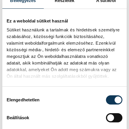
SZERZŐ
Beleegyezés
Részletek
A sütikről
Szalai
vehir.hu
Csaba
Ez a weboldal sütiket használ
Sütiket használunk a tartalmak és hirdetések személyre
szabásához, közösségi funkciók biztosításához,
Események
valamint weboldalforgalmunk elemzéséhez. Ezenkívül
közösségi média-, hirdető- és elemező partnereinkkel
megosztjuk az Ön weboldalhasználatra vonatkozó
adatait, akik kombinálhatják az adatokat más olyan
KORÁBBI ESEMÉNYEK BETÖLTÉSE
adatokkal, amelyeket Ön adott meg számukra vagy az
Ön által használt más szolgáltatásokból gyűjtöttek.
Hozzájárulás kiválasztása
SOROZAT
NB III ÉSZAKNYUGATI
Elengedhetetlen
CSOPORT 2025/26
HAZAI
VSC VESZPRÉM
VENDÉG
PUSKÁS AKADÉMIA FC II
Beállítások
IDŐPONT
2026. MÁJUS 10. 17:00
HELYSZÍN
VESZPRÉM, VESZPRÉMI