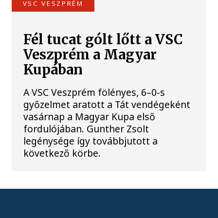
VSC VESZPRÉM
Fél tucat gólt lőtt a VSC
Veszprém a Magyar
Kupában
A VSC Veszprém fölényes, 6–0-s
győzelmet aratott a Tát vendégeként
vasárnap a Magyar Kupa első
fordulójában. Gunther Zsolt
legénysége így továbbjutott a
következő körbe.