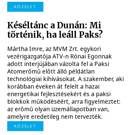
KÖZÉLET
Késéltánc a Dunán: Mi
történik, ha leáll Paks?
Mártha Imre, az MVM Zrt. egykori
vezérigazgatója ATV-n Rónai Egonnak
adott interjújában vázolta fel a Paksi
Atomerőmű előtt álló példátlan
technológiai kihívásokat. A szakember, aki
korábban éveken át felelt a hazai
energetikai fejlesztésekért és a paksi
blokkok működéséért, arra figyelmeztet:
az erőmű olyan üzemállapotban van,
amelyre eredetileg nem tervezték.
KÖZÉLET