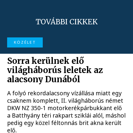
TOVÁBBI CIKKEK
KÖZÉLET
Sorra kerülnek elő
világháborús leletek az
alacsony Dunából
A folyó rekordalacsony vízállása miatt egy
csaknem komplett, II. világháborús német
DKW NZ 350-1 motorkerékpárbukkant elő
a Batthyány téri rakpart sziklái alól, máshol
pedig egy közel féltonnás brit akna került
elő.