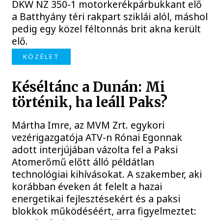
DKW NZ 350-1 motorkerékpárbukkant elő
a Batthyány téri rakpart sziklái alól, máshol
pedig egy közel féltonnás brit akna került
elő.
KÖZÉLET
Késéltánc a Dunán: Mi
történik, ha leáll Paks?
Mártha Imre, az MVM Zrt. egykori
vezérigazgatója ATV-n Rónai Egonnak
adott interjújában vázolta fel a Paksi
Atomerőmű előtt álló példátlan
technológiai kihívásokat. A szakember, aki
korábban éveken át felelt a hazai
energetikai fejlesztésekért és a paksi
blokkok működéséért, arra figyelmeztet: