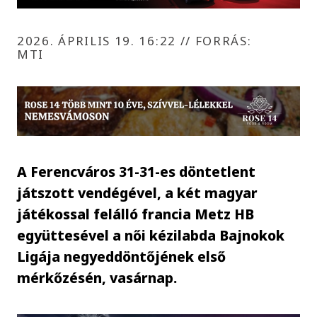
2026. ÁPRILIS 19. 16:22
//
FORRÁS:
MTI
A Ferencváros 31-31-es döntetlent
játszott vendégével, a két magyar
játékossal felálló francia Metz HB
együttesével a női kézilabda Bajnokok
Ligája negyeddöntőjének első
mérkőzésén, vasárnap.