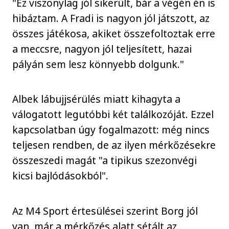
"Ez viszonylag jól sikerült, bár a végén én is
hibáztam. A Fradi is nagyon jól játszott, az
összes játékosa, akiket összefoltoztak erre
a meccsre, nagyon jól teljesített, hazai
pályán sem lesz könnyebb dolgunk."
Albek lábujjsérülés miatt kihagyta a
válogatott legutóbbi két találkozóját. Ezzel
kapcsolatban úgy fogalmazott: még nincs
teljesen rendben, de az ilyen mérkőzésekre
összeszedi magát "a tipikus szezonvégi
kicsi bajlódásokból".
Az M4 Sport értesülései szerint Borg jól
van, már a mérkőzés alatt sétált az