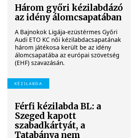
Három győri kézilabdázó
az idény álomcsapatában
A Bajnokok Ligája-ezüstérmes Győri
Audi ETO KC női kézilabdacsapatának
három játékosa került be az idény
álomcsapatába az európai szövetség
(EHF) szavazásán.
KÉZILABDA
Férfi kézilabda BL: a
Szeged kapott
szabadkártyát, a
Tatabánya nem