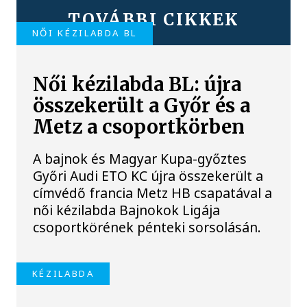
TOVÁBBI CIKKEK
NŐI KÉZILABDA BL
Női kézilabda BL: újra
összekerült a Győr és a
Metz a csoportkörben
A bajnok és Magyar Kupa-győztes
Győri Audi ETO KC újra összekerült a
címvédő francia Metz HB csapatával a
női kézilabda Bajnokok Ligája
csoportkörének pénteki sorsolásán.
KÉZILABDA