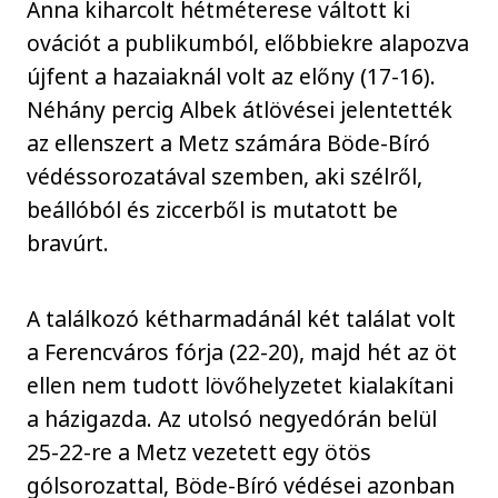
Anna kiharcolt hétméterese váltott ki
ovációt a publikumból, előbbiekre alapozva
újfent a hazaiaknál volt az előny (17-16).
Néhány percig Albek átlövései jelentették
az ellenszert a Metz számára Böde-Bíró
védéssorozatával szemben, aki szélről,
beállóból és ziccerből is mutatott be
bravúrt.
A találkozó kétharmadánál két találat volt
a Ferencváros fórja (22-20), majd hét az öt
ellen nem tudott lövőhelyzetet kialakítani
a házigazda. Az utolsó negyedórán belül
25-22-re a Metz vezetett egy ötös
gólsorozattal, Böde-Bíró védései azonban