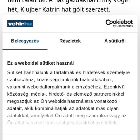
hét, Klujber Katrin hat gólt szerzett.
A két együttes 23. egymás elleni meccsén
tíz-tíz ferencvárosi siker és metzi győzelem
Beleegyezés
Részletek
A sütikről
mellett harmadszor született döntetlen.
Ez a weboldal sütiket használ
A Ferencváros balszélsője, Márton Gréta az
Sütiket használunk a tartalmak és hirdetések személyre
MTI-nek arról beszélt: bíztak benne, hogy a
szabásához, közösségi funkciók biztosításához,
valamint weboldalforgalmunk elemzéséhez. Ezenkívül
fantasztikus hangulatot teremtő közönség
közösségi média-, hirdető- és elemező partnereinkkel
támogatásával előnyre tehetnek szert,
megosztjuk az Ön weboldalhasználatra vonatkozó
ugyanakkor arra is felkészültek, ha két-
adatait, akik kombinálhatják az adatokat más olyan
adatokkal, amelyeket Ön adott meg számukra vagy az
háromgólos hátránnyal kell
Ön által használt más szolgáltatásokból gyűjtöttek.
Franciaországba utazniuk.