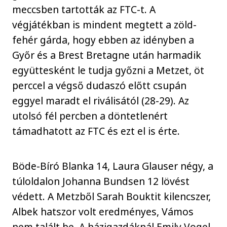
meccsben tartották az FTC-t. A
végjátékban is mindent megtett a zöld-
fehér gárda, hogy ebben az idényben a
Győr és a Brest Bretagne után harmadik
együttesként le tudja győzni a Metzet, öt
perccel a végső dudaszó előtt csupán
eggyel maradt el riválisától (28-29). Az
utolsó fél percben a döntetlenért
támadhatott az FTC és ezt el is érte.
Böde-Bíró Blanka 14, Laura Glauser négy, a
túloldalon Johanna Bundsen 12 lövést
védett. A Metzből Sarah Bouktit kilencszer,
Albek hatszor volt eredményes, Vámos
nem talált be. A házigazdáknál Emily Vogel