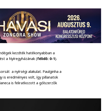
vendégek kezdték hatékonyabban a
ést a Nyíregyházának (
félidő: 0-1
).
orsát a nyírségi alakulat. Paulginha a
 is eredményes volt, így pillanatok
neca is feliratkozott a gólszerzők