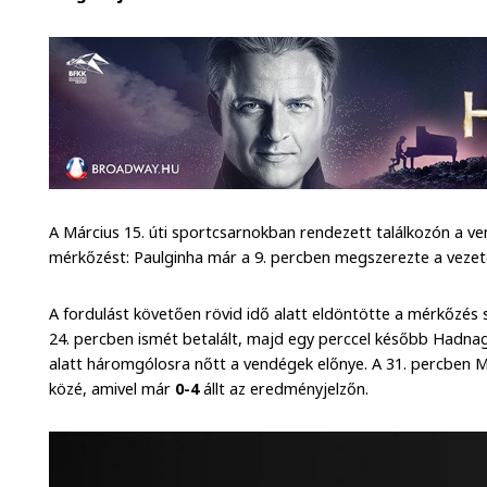
A Március 15. úti sportcsarnokban rendezett találkozón a 
mérkőzést: Paulginha már a 9. percben megszerezte a vezet
A fordulást követően rövid idő alatt eldöntötte a mérkőzés s
24. percben ismét betalált, majd egy perccel később Hadnagy
alatt háromgólosra nőtt a vendégek előnye. A 31. percben Ma
közé, amivel már
0-4
állt az eredményjelzőn.