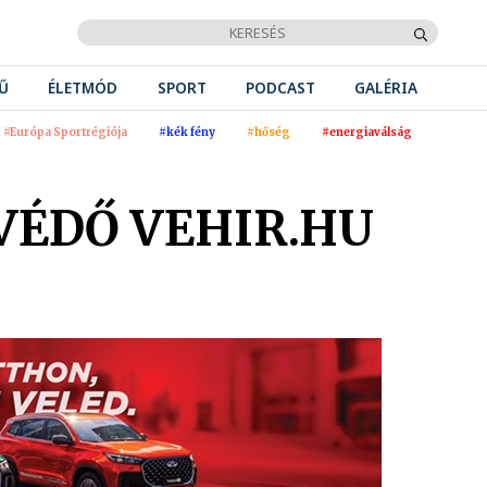
Ű
ÉLETMÓD
SPORT
PODCAST
GALÉRIA
#Európa Sportrégiója
#kék fény
#hőség
#energiaválság
VÉDŐ VEHIR.HU