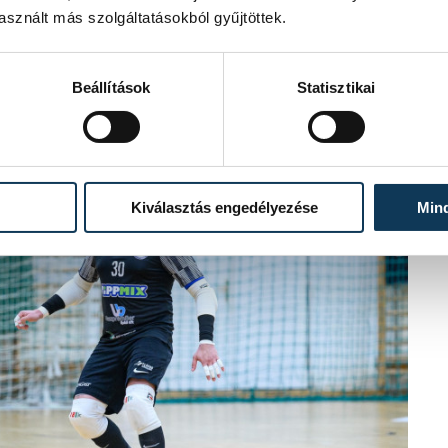
sznált más szolgáltatásokból gyűjtöttek.
Beállítások
Statisztikai
Kiválasztás engedélyezése
Min