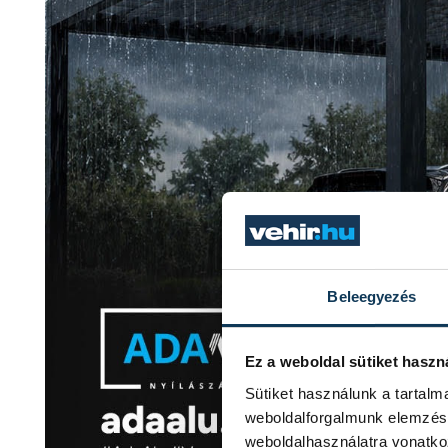
Beleegyezés
Ez a weboldal sütiket haszn
Sütiket használunk a tartal
weboldalforgalmunk elemzésé
weboldalhasználatra vonatko