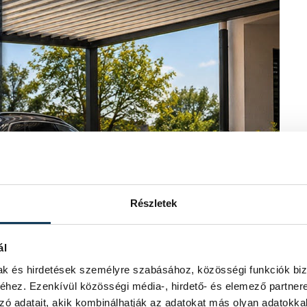
Részletek
ál
mak és hirdetések személyre szabásához, közösségi funkciók biz
hez. Ezenkívül közösségi média-, hirdető- és elemező partner
zó adatait, akik kombinálhatják az adatokat más olyan adatokka