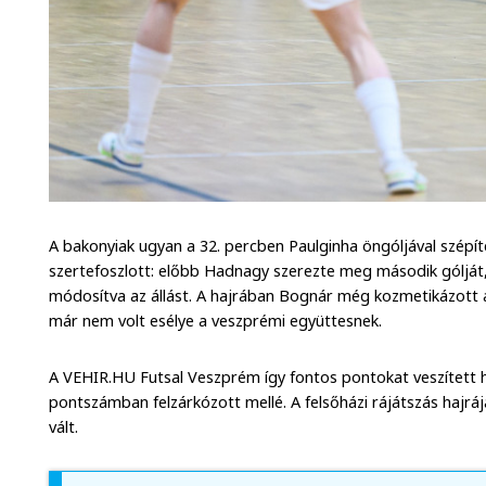
A bakonyiak ugyan a 32. percben Paulginha öngóljával szép
szertefoszlott: előbb Hadnagy szerezte meg második gólját, 
módosítva az állást. A hajrában Bognár még kozmetikázott
már nem volt esélye a veszprémi együttesnek.
A VEHIR.HU Futsal Veszprém így fontos pontokat veszített h
pontszámban felzárkózott mellé. A felsőházi rájátszás hajrá
vált.