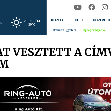
KÖZÉLET
KULT
KÖZÉRDEK
VESZPRÉM
6.
29°C
#Pannon Egyetem
#programajánló
T VESZTETT A CÍM
ÉM