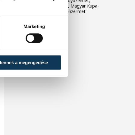
veszprémiek alapszakaszgyőzelmet,
történelmi BL-szereplést, Magyar Kupa-
győzelmet és bajnoki bronzérmet
ünnepelhettek.
Marketing
dennek a megengedése