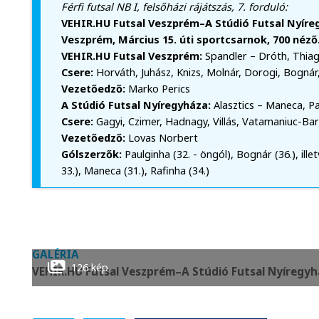
Férfi futsal NB I, felsőházi rájátszás, 7. forduló:
VEHIR.HU Futsal Veszprém–A Stúdió Futsal Nyíreg
Veszprém, Március 15. úti sportcsarnok, 700 néző.
VEHIR.HU Futsal Veszprém:
Spandler – Dróth, Thia
Csere:
Horváth, Juhász, Knizs, Molnár, Dorogi, Bognár,
Vezetőedző:
Marko Perics
A Stúdió Futsal Nyíregyháza:
Alasztics – Maneca, Pa
Csere:
Gagyi, Czimer, Hadnagy, Villás, Vatamaniuc-Bart
Vezetőedző:
Lovas Norbert
Gólszerzők:
Paulginha (32. - öngól), Bognár (36.), ille
33.), Maneca (31.), Rafinha (34.)
GALÉRIA
126 kép
VEHIR.HU Futsal Veszprém–A Stúdió Futsal Nyíregyhá