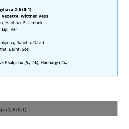
yháza 2-6 (0-1)
 Vezette: Wittner, Vass.
go, Hadházi, Fellembek
 Lipl, Vér
ulginha, Rafinha, Dávid
ha, Bálint, Sós
tve Paulginha (9., 24.), Hadnagy (25.,
za 2-6 (0-1)