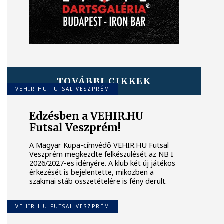
TOVÁBBI CIKKEK
VEHIR.HU FUTSAL VESZPRÉM
Edzésben a VEHIR.HU
Futsal Veszprém!
A Magyar Kupa-címvédő VEHIR.HU Futsal
Veszprém megkezdte felkészülését az NB I
2026/2027-es idényére. A klub két új játékos
érkezését is bejelentette, miközben a
szakmai stáb összetételére is fény derült.
VEHIR.HU FUTSAL VESZPRÉM