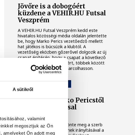
Jövőre is a dobogóért
küzdene a VEHIR.HU Futsal
Veszprém
A VEHIR.HU Futsal Veszprém kedd este
hivatalos közösségi média oldalán jelentette
be, hogy Marko Perics vezetőedző mellett
hat játékos is búcsúzik a klubtól. A
vezetőség eközben gőzerővel dolgozik az új
csapat építésén, hogy a csapat a következő
idényben is komoly célokért, többek között
dobogós helyezésekért harcolhasson.
VEHIR.HU FUTSAL VESZPRÉM
A sütikről
Elköszönt Marko Pericstől
a VEHIR.HU Futsal
Veszprém
tosításához, valamint
A klub saját oldalán köszönte meg a szerb
einkkel megosztjuk az Ön
szakember munkáját, akinek irányításával a
l, amelyeket Ön adott meg