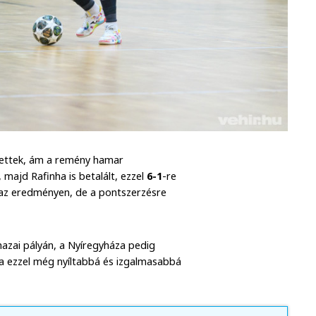
ítettek, ám a remény hamar
majd Rafinha is betalált, ezzel
6-1
-re
 az eredményen, de a pontszerzésre
azai pályán, a Nyíregyháza pedig
ja ezzel még nyíltabbá és izgalmasabbá