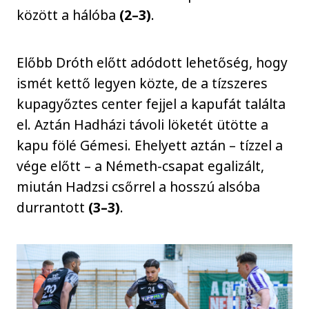
között a hálóba
(2–3)
.
Előbb Dróth előtt adódott lehetőség, hogy
ismét kettő legyen közte, de a tízszeres
kupagyőztes center fejjel a kapufát találta
el. Aztán Hadházi távoli löketét ütötte a
kapu fölé Gémesi. Ehelyett aztán – tízzel a
vége előtt – a Németh-csapat egalizált,
miután Hadzsi csőrrel a hosszú alsóba
durrantott
(3–3)
.