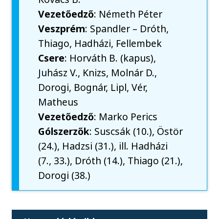
Vezetőedző
: Németh Péter
Veszprém
: Spandler – Dróth,
Thiago, Hadházi, Fellembek
Csere
: Horváth B. (kapus),
Juhász V., Knizs, Molnár D.,
Dorogi, Bognár, Lipl, Vér,
Matheus
Vezetőedző
: Marko Perics
Gólszerzők
: Suscsák (10.), Östör
(24.), Hadzsi (31.), ill. Hadházi
(7., 33.), Dróth (14.), Thiago (21.),
Dorogi (38.)