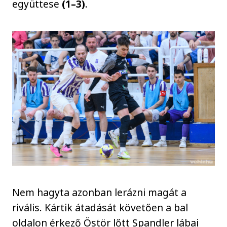
együttese
(1–3)
.
Nem hagyta azonban lerázni magát a
rivális. Kártik átadását követően a bal
oldalon érkező Östör lőtt Spandler lábai