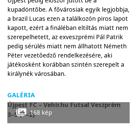
Újpest pedig először jutott be a
kupadöntőbe. A fővárosiak egyik legjobbja,
a brazil Lucas ezen a találkozón piros lapot
kapott, ezért a fináléban eltiltás miatt nem
szerepelhetett, az exveszprémi Pál Patrik
pedig sérülés miatt nem állhatott Németh
Péter vezetőedző rendelkezésére, aki
játékosként korábban szintén szerepelt a
királynék városában.
GALÉRIA
Újpest FC – Vehir.hu Futsal Veszprém
168 kép
3–5 (1–2)