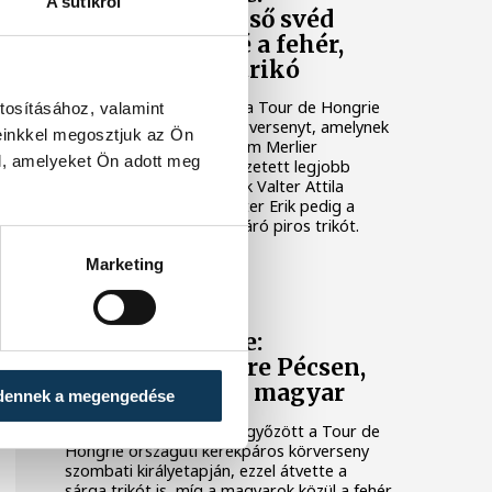
A sütikről
Söderqvist az első svéd
győztes, Valteré a fehér,
Fetteré a piros trikó
Jakob Söderqvist nyerte a Tour de Hongrie
tosításához, valamint
országúti kerékpáros körversenyt, amelynek
einkkel megosztjuk az Ön
vasárnapi záróetapján Tim Merlier
l, amelyeket Ön adott meg
diadalmaskodott. Az összetett legjobb
magyarjaként a kilencedik Valter Attila
érdemelte ki a fehér, Fetter Erik pedig a
legjobb hegyi menőnek járó piros trikót.
Marketing
TOUR DE HONGRIE
Tour de Hongrie:
Söderqvist sikere Pécsen,
Valter a legjobb magyar
dennek a megengedése
A svéd Jakob Söderqvist győzött a Tour de
Hongrie országúti kerékpáros körverseny
szombati királyetapján, ezzel átvette a
sárga trikót is, míg a magyarok közül a fehér