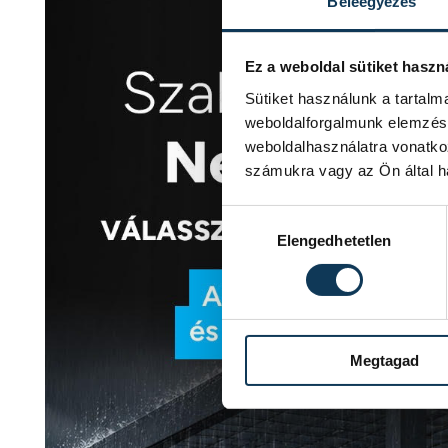
Beleegyezés
Ez a weboldal sütiket haszn
Sütiket használunk a tartal
weboldalforgalmunk elemzésé
weboldalhasználatra vonatko
számukra vagy az Ön által ha
Hozzájárulás kiválasztása
Elengedhetetlen
Megtagad