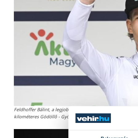
Feldhoffer Bálint, a legjobb magyar versenyző a 46. Tour 
kilométeres Gödöllő - Gyöngyös-Kékestető szakaszának er