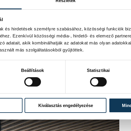
Részletek
ál
mak és hirdetések személyre szabásához, közösségi funkciók biz
hez. Ezenkívül közösségi média-, hirdető- és elemező partner
zó adatait, akik kombinálhatják az adatokat más olyan adatokka
sznált más szolgáltatásokból gyűjtöttek.
Beállítások
Statisztikai
Kiválasztás engedélyezése
Min