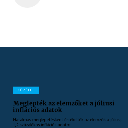
KÖZÉLET
Meglepték az elemzőket a júliusi
inflációs adatok
Hatalmas meglepetésként értékelték az elemzők a júliusi,
1,2 százalékos inflációs adatot.