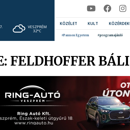
KÖZÉLET
KULT
KÖZÉRDEK
VESZPRÉM
7.
32°C
#Pannon Egyetem
#programajánló
E: FELDHOFFER BÁL