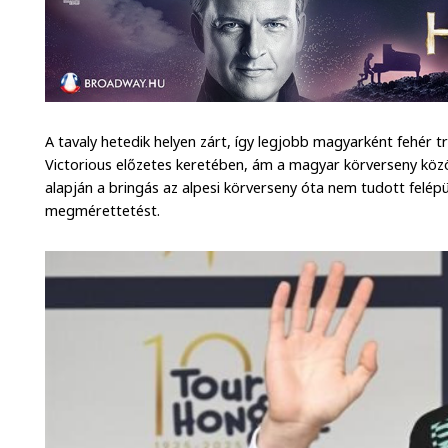
A tavaly hetedik helyen zárt, így legjobb magyarként fehér t
Victorious előzetes keretében, ám a magyar körverseny közö
alapján a bringás az alpesi körverseny óta nem tudott felépül
megmérettetést.