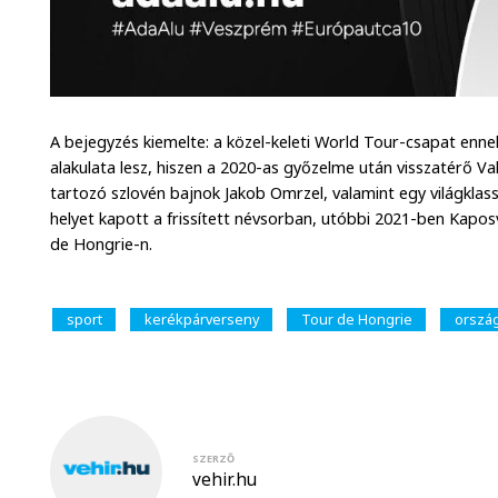
A bejegyzés kiemelte: a közel-keleti World Tour-csapat enne
alakulata lesz, hiszen a 2020-as győzelme után visszatérő Val
tartozó szlovén bajnok Jakob Omrzel, valamint egy világklass
helyet kapott a frissített névsorban, utóbbi 2021-ben Kapos
de Hongrie-n.
sport
kerékpárverseny
Tour de Hongrie
ország
SZERZŐ
vehir.hu