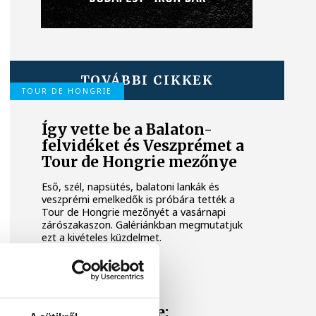
TOVÁBBI CIKKEK
TOUR DE HONGRIE
Így vette be a Balaton-
felvidéket és Veszprémet a
Tour de Hongrie mezőnye
Eső, szél, napsütés, balatoni lankák és
veszprémi emelkedők is próbára tették a
Tour de Hongrie mezőnyét a vasárnapi
zárószakaszon. Galériánkban megmutatjuk
ezt a kivételes küzdelmet.
TOUR DE HONGRIE
Tour de Hongrie: