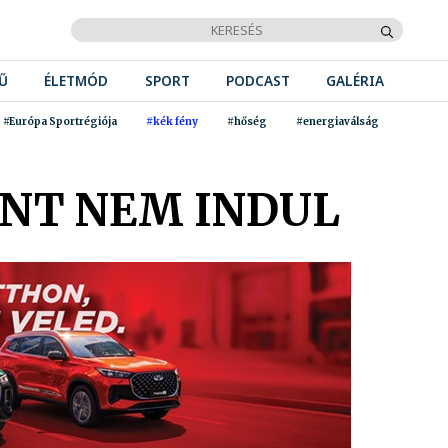
Ű
ÉLETMÓD
SPORT
PODCAST
GALÉRIA
#Európa Sportrégiója
#kék fény
#hőség
#energiaválság
INT NEM INDUL