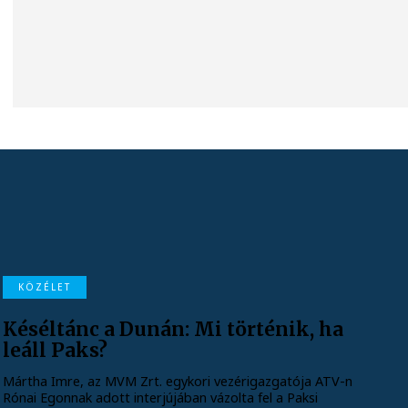
KÖZÉLET
Késéltánc a Dunán: Mi történik, ha
leáll Paks?
Mártha Imre, az MVM Zrt. egykori vezérigazgatója ATV-n
Rónai Egonnak adott interjújában vázolta fel a Paksi