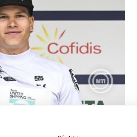
de Hongrie országúti kerékpáros körverseny harmadik, 163
edményhirdetésén 2025. május 16-án. MTI/Illyés Tibor