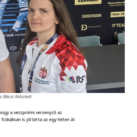
s Bécsi Nikolett
 hogy a veszprémi versenyző az
izikálisan is jól bírta az egy héten át