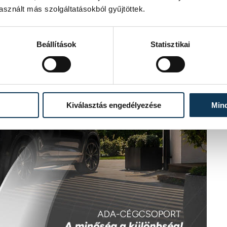
sznált más szolgáltatásokból gyűjtöttek.
Beállítások
Statisztikai
Kiválasztás engedélyezése
Min