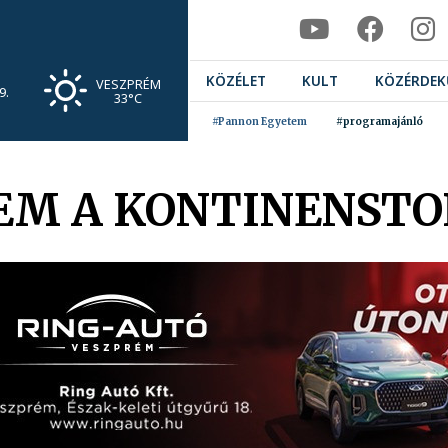
KÖZÉLET
KULT
KÖZÉRDEK
VESZPRÉM
9.
33°C
#Pannon Egyetem
#programajánló
EM A KONTINENST