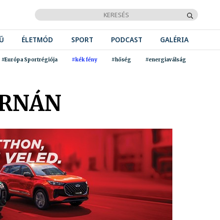
Ű
ÉLETMÓD
SPORT
PODCAST
GALÉRIA
#Európa Sportrégiója
#kék fény
#hőség
#energiaválság
ORNÁN