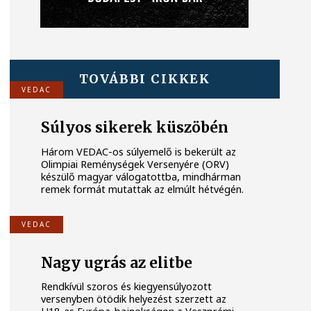
TOVÁBBI CIKKEK
VEDAC
Súlyos sikerek küszöbén
Három VEDAC-os súlyemelő is bekerült az
Olimpiai Reménységek Versenyére (ORV)
készülő magyar válogatottba, mindhárman
remek formát mutattak az elmúlt hétvégén.
VEDAC
Nagy ugrás az elitbe
Rendkívül szoros és kiegyensúlyozott
versenyben ötödik helyezést szerzett az