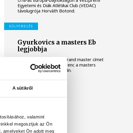
U18-as Európa-bajnokságon a Veszprémi
Egyetemi és Diák Atlétikai Club (VEDAC)
távolugrója Horváth Botond.
SÚLYEMELÉS
Gyurkovics a masters Eb
legjobbja
Az Európa-bajnoki és a grand master címet
is elnyerte Gyurkovics Ferenc a masters
súlyemelő kontinenstornán.
A sütikről
tosításához, valamint
einkkel megosztjuk az Ön
l, amelyeket Ön adott meg