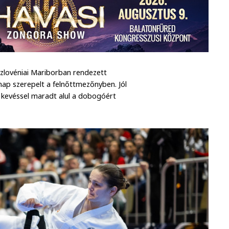
szlovéniai Mariborban rendezett
nap szerepelt a felnőttmezőnyben. Jól
k kevéssel maradt alul a dobogóért