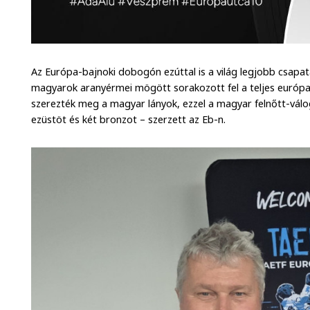
Az Európa-bajnoki dobogón ezúttal is a világ legjobb csapata
magyarok aranyérmei mögött sorakozott fel a teljes európa
szerezték meg a magyar lányok, ezzel a magyar felnőtt-vál
ezüstöt és két bronzot – szerzett az Eb-n.