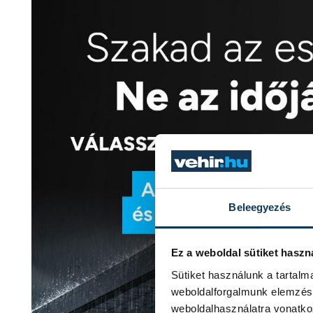
Beleegyezés
Ez a weboldal sütiket haszn
Sütiket használunk a tartal
weboldalforgalmunk elemzésé
weboldalhasználatra vonatko