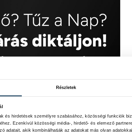
Részletek
ál
mak és hirdetések személyre szabásához, közösségi funkciók biz
hez. Ezenkívül közösségi média-, hirdető- és elemező partner
zó adatait, akik kombinálhatják az adatokat más olyan adatokka