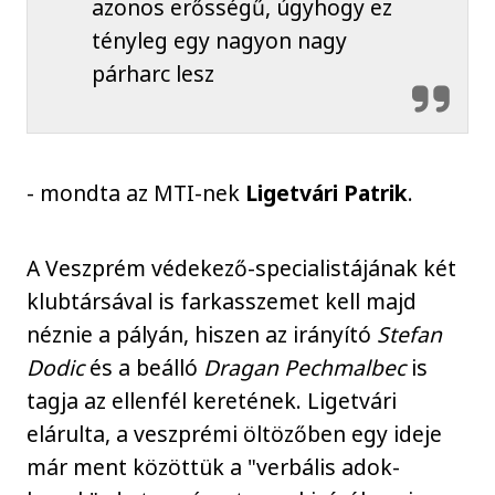
azonos erősségű, úgyhogy ez
tényleg egy nagyon nagy
párharc lesz
- mondta az MTI-nek
Ligetvári Patrik
.
A Veszprém védekező-specialistájának két
klubtársával is farkasszemet kell majd
néznie a pályán, hiszen az irányító
Stefan
Dodic
és a beálló
Dragan Pechmalbec
is
tagja az ellenfél keretének. Ligetvári
elárulta, a veszprémi öltözőben egy ideje
már ment közöttük a "verbális adok-