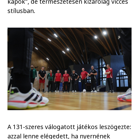
kapok", de természetesen kizárólag vicces
stílusban.
A 131-szeres válogatott játékos leszögezte:
azzal lenne elégedett, ha nyernének