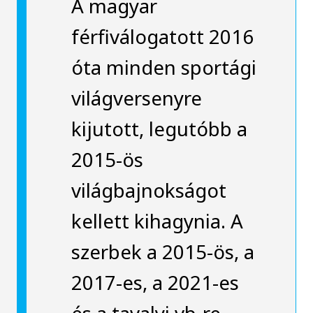
A magyar
férfiválogatott 2016
óta minden sportági
világversenyre
kijutott, legutóbb a
2015-ös
világbajnokságot
kellett kihagynia. A
szerbek a 2015-ös, a
2017-es, a 2021-es
és a tavalyi vb-re