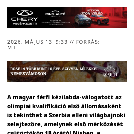
2026. MÁJUS 13. 9:33
//
FORRÁS:
MTI
A magyar férfi kézilabda-válogatott az
olimpiai kvalifikáció első állomásaként
is tekinthet a Szerbia elleni világbajnoki
selejtezőre, amelynek első mérkőzését
csütörtökön 18 órától Nisben, a