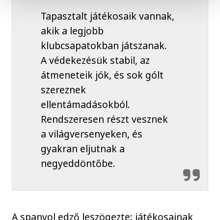
Tapasztalt játékosaik vannak,
akik a legjobb
klubcsapatokban játszanak.
A védekezésük stabil, az
átmeneteik jók, és sok gólt
szereznek
ellentámadásokból.
Rendszeresen részt vesznek
a világversenyeken, és
gyakran eljutnak a
negyeddöntőbe.
A spanyol edző leszögezte: játékosainak