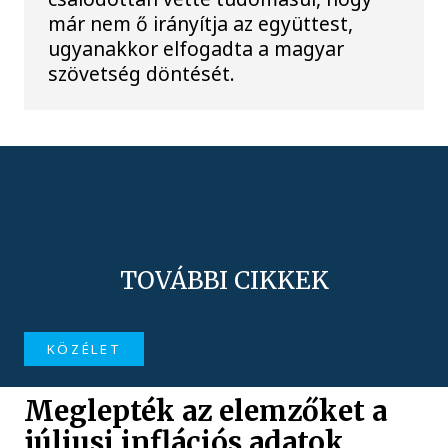
már nem ő irányítja az együttest,
ugyanakkor elfogadta a magyar
szövetség döntését.
TOVÁBBI CIKKEK
KÖZÉLET
Meglepték az elemzőket a
júliusi inflációs adatok