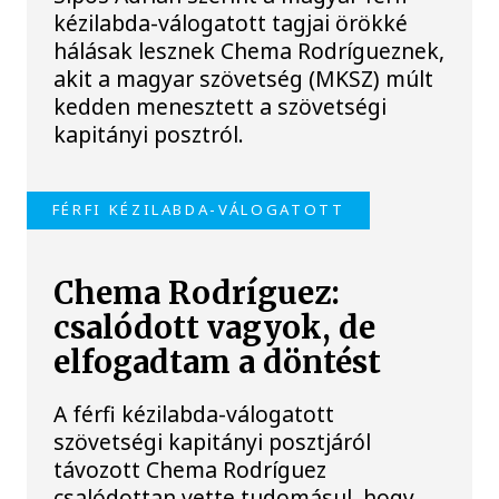
kézilabda-válogatott tagjai örökké
hálásak lesznek Chema Rodrígueznek,
akit a magyar szövetség (MKSZ) múlt
kedden menesztett a szövetségi
kapitányi posztról.
FÉRFI KÉZILABDA-VÁLOGATOTT
Chema Rodríguez:
csalódott vagyok, de
elfogadtam a döntést
A férfi kézilabda-válogatott
szövetségi kapitányi posztjáról
távozott Chema Rodríguez
csalódottan vette tudomásul, hogy