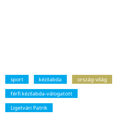
sport
kézilabda
ország-világ
férfi kézilabda-válogatott
Ligetvári Patrik