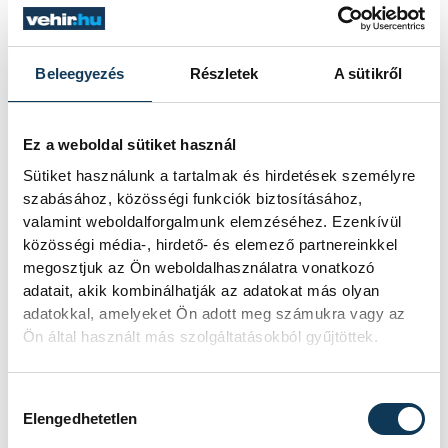
Beleegyezés
Részletek
A sütikről
Ez a weboldal sütiket használ
Sütiket használunk a tartalmak és hirdetések személyre
szabásához, közösségi funkciók biztosításához,
valamint weboldalforgalmunk elemzéséhez. Ezenkívül
közösségi média-, hirdető- és elemező partnereinkkel
megosztjuk az Ön weboldalhasználatra vonatkozó
adatait, akik kombinálhatják az adatokat más olyan
adatokkal, amelyeket Ön adott meg számukra vagy az
Ön által használt más szolgáltatásokból gyűjtöttek.
A magyar válogatott ellen
meg akarjuk ismételni azt,
Hozzájárulás kiválasztása
ami a litvánok ellen történt:
Elengedhetetlen
zsúfolásig megtelt a csarnok,