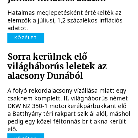
Hatalmas meglepetésként értékelték az
elemzők a júliusi, 1,2 százalékos inflációs
adatot.
KÖZÉLET
Sorra kerülnek elő
világháborús leletek az
alacsony Dunából
A folyó rekordalacsony vízállása miatt egy
csaknem komplett, II. világháborús német
DKW NZ 350-1 motorkerékpárbukkant elő
a Batthyány téri rakpart sziklái alól, máshol
pedig egy közel féltonnás brit akna került
elő.