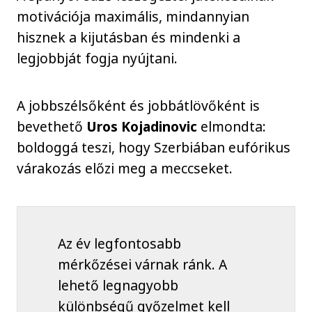
motivációja maximális, mindannyian
hisznek a kijutásban és mindenki a
legjobbját fogja nyújtani.
A jobbszélsőként és jobbátlövőként is
bevethető
Uros Kojadinovic
elmondta:
boldoggá teszi, hogy Szerbiában eufórikus
várakozás előzi meg a meccseket.
Az év legfontosabb
mérkőzései várnak ránk. A
lehető legnagyobb
különbségű győzelmet kell