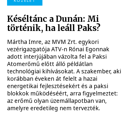
KÖZÉLET
Késéltánc a Dunán: Mi
történik, ha leáll Paks?
Mártha Imre, az MVM Zrt. egykori
vezérigazgatója ATV-n Rónai Egonnak
adott interjújában vázolta fel a Paksi
Atomerőmű előtt álló példátlan
technológiai kihívásokat. A szakember, aki
korábban éveken át felelt a hazai
energetikai fejlesztésekért és a paksi
blokkok működéséért, arra figyelmeztet:
az erőmű olyan üzemállapotban van,
amelyre eredetileg nem tervezték.