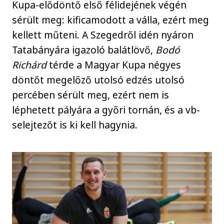
Kupa-elődöntő első félidejének végén
sérült meg: kificamodott a válla, ezért meg
kellett műteni. A Szegedről idén nyáron
Tatabányára igazoló balátlövő,
Bodó
Richárd
térde a Magyar Kupa négyes
döntőt megelőző utolsó edzés utolsó
percében sérült meg, ezért nem is
léphetett pályára a győri tornán, és a vb-
selejtezőt is ki kell hagynia.