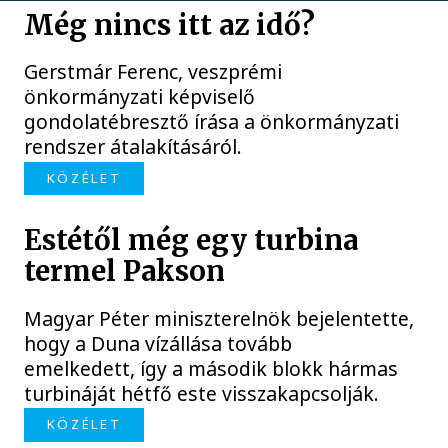
Még nincs itt az idő?
Gerstmár Ferenc, veszprémi
önkormányzati képviselő
gondolatébresztő írása a önkormányzati
rendszer átalakításáról.
KÖZÉLET
Estétől még egy turbina
termel Pakson
Magyar Péter miniszterelnök bejelentette,
hogy a Duna vízállása tovább
emelkedett, így a második blokk hármas
turbináját hétfő este visszakapcsolják.
KÖZÉLET