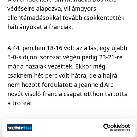
védéseire alapozva, villámgyors
ellentámadásokkal tovább csökkentették
hátrányukat a franciák.
A 44. percben 18-16 volt az állás, egy újabb
5-0-s dijoni sorozat végén pedig 23-21-re
már a hazaiak vezettek. Ekkor még
csaknem hét perc volt hátra, de a hajrá
nem hozott fordulatot: a Jeanne d'Arc
nevét viselő francia csapat otthon tartotta
a trófeát.
Nina Dury kilenc, Adriana Holejová öt
találattal, Manuella Dos Reis 13 védéssel