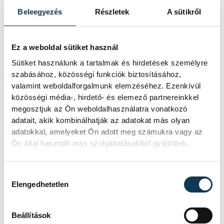
járult hozzá a sikerhez. A túloldalon
Beleegyezés
Részletek
A sütikről
Johanna Reichert nyolcszor talált be,
Kuskénak pedig 11 védése volt.
Ez a weboldal sütiket használ
Sütiket használunk a tartalmak és hirdetések személyre
A nők második számú európai
szabásához, közösségi funkciók biztosításához,
kupasorozatában továbbra is csak egy
valamint weboldalforgalmunk elemzéséhez. Ezenkívül
közösségi média-, hirdető- és elemező partnereinkkel
klub, az 1995-ben és 1996-ban győztes
megosztjuk az Ön weboldalhasználatra vonatkozó
Debrecen tudta megvédeni címét.
adatait, akik kombinálhatják az adatokat más olyan
adatokkal, amelyeket Ön adott meg számukra vagy az
Ön által használt más szolgáltatásokból gyűjtöttek.
korábban:
Hozzájárulás kiválasztása
Elengedhetetlen
Kapcsolódó cikk
Beállítások
Női kézilabda EL: az Esztergom öt