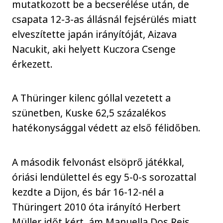
mutatkozott be a becserélése után, de
csapata 12-3-as állásnál fejsérülés miatt
elveszítette japán irányítóját, Aizava
Nacukit, aki helyett Kuczora Csenge
érkezett.
A Thüringer kilenc góllal vezetett a
szünetben, Kuske 62,5 százalékos
hatékonysággal védett az első félidőben.
A második felvonást elsöprő játékkal,
óriási lendülettel és egy 5-0-s sorozattal
kezdte a Dijon, és bár 16-12-nél a
Thüringert 2010 óta irányító Herbert
Müller időt kért, ám Manuella Dos Reis