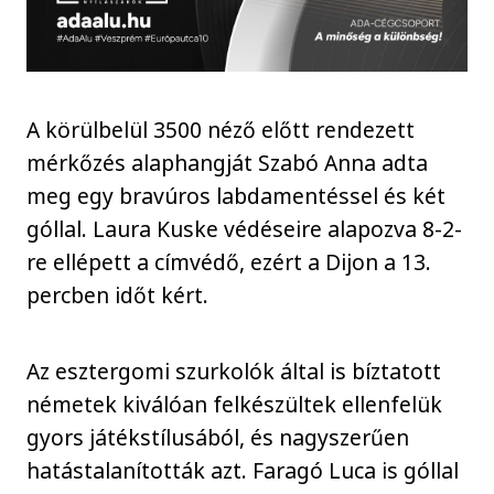
A körülbelül 3500 néző előtt rendezett
mérkőzés alaphangját Szabó Anna adta
meg egy bravúros labdamentéssel és két
góllal. Laura Kuske védéseire alapozva 8-2-
re ellépett a címvédő, ezért a Dijon a 13.
percben időt kért.
Az esztergomi szurkolók által is bíztatott
németek kiválóan felkészültek ellenfelük
gyors játékstílusából, és nagyszerűen
hatástalanították azt. Faragó Luca is góllal