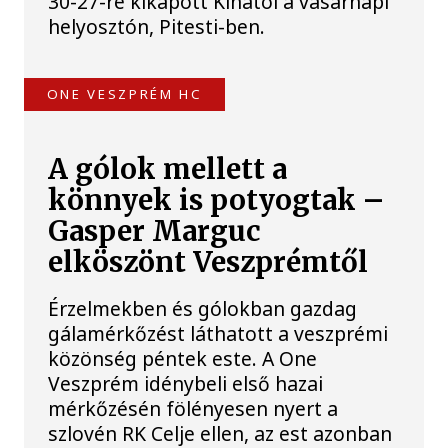
30-27-re kikapott Kínától a vasárnapi
helyosztón, Pitesti-ben.
ONE VESZPRÉM HC
A gólok mellett a
könnyek is potyogtak –
Gasper Marguc
elköszönt Veszprémtől
Érzelmekben és gólokban gazdag
gálamérkőzést láthatott a veszprémi
közönség péntek este. A One
Veszprém idénybeli első hazai
mérkőzésén fölényesen nyert a
szlovén RK Celje ellen, az est azonban