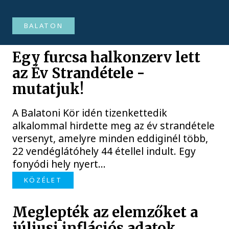
BALATON
Egy furcsa halkonzerv lett
az Év Strandétele -
mutatjuk!
A Balatoni Kör idén tizenkettedik
alkalommal hirdette meg az év strandétele
versenyt, amelyre minden eddiginél több,
22 vendéglátóhely 44 étellel indult. Egy
fonyódi hely nyert...
KÖZÉLET
Meglepték az elemzőket a
júliusi inflációs adatok