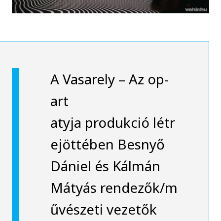
A Vasarely – Az op-
art
atyja produkció létr
ejöttében Besnyő
Dániel és Kálmán
Mátyás rendezők/m
űvészeti vezetők