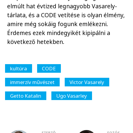
elmúlt hat évtized legnagyobb Vasarely-
tárlata, és a CODE vetítése is olyan élmény,
amire még sokáig fogunk emlékezni.
Érdemes ezek mindegyikét kipipálni a
következő hetekben.
kultúra
CODE
immerzív művészet
Victor Vasarely
Getto Katalin
Ugo Vasarley
SZERZŐ
FOTÓS