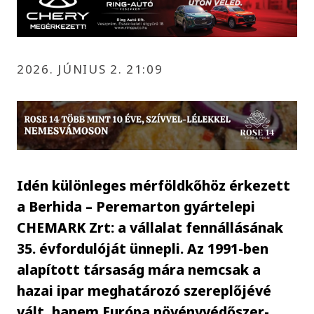
2026. JÚNIUS 2. 21:09
Idén különleges mérföldkőhöz érkezett
a Berhida – Peremarton gyártelepi
CHEMARK Zrt: a vállalat fennállásának
35. évfordulóját ünnepli. Az 1991-ben
alapított társaság mára nemcsak a
hazai ipar meghatározó szereplőjévé
vált, hanem Európa növényvédőszer-