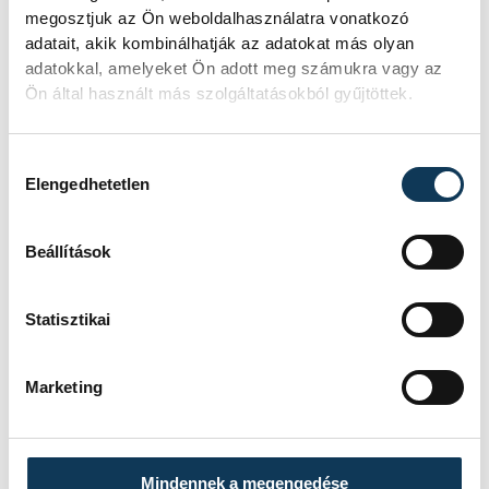
megosztjuk az Ön weboldalhasználatra vonatkozó
adatait, akik kombinálhatják az adatokat más olyan
adatokkal, amelyeket Ön adott meg számukra vagy az
www.chemark.hu
Ön által használt más szolgáltatásokból gyűjtöttek.
hr@chemark.eu
Hozzájárulás kiválasztása
Elengedhetetlen
közélet
gazdaság
jubileum
Beállítások
Chemark
Statisztikai
Marketing
SZERZŐ
vehir.hu
Mindennek a megengedése