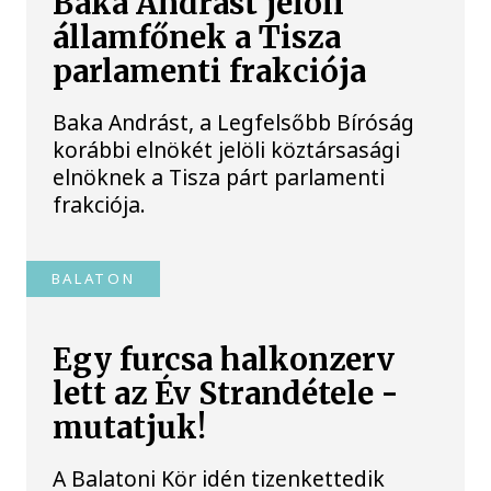
Baka Andrást jelöli
államfőnek a Tisza
parlamenti frakciója
Baka Andrást, a Legfelsőbb Bíróság
korábbi elnökét jelöli köztársasági
elnöknek a Tisza párt parlamenti
frakciója.
BALATON
Egy furcsa halkonzerv
lett az Év Strandétele -
mutatjuk!
A Balatoni Kör idén tizenkettedik