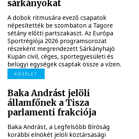
sárkányokat
A dobok ritmusára evező csapatok
népesítették be szombaton a Tagore
sétány előtti partszakaszt. Az Európa
Sportrégiója 2026 programsorozat
részeként megrendezett Sárkányhajó
Kupán civil, céges, sportegyesületi és
belügyi egységek csaptak össze a vízen.
KÖZÉLET
Baka Andrást jelöli
államfőnek a Tisza
parlamenti frakciója
Baka Andrást, a Legfelsőbb Bíróság
korábbi elnökét jelöli köztársasági