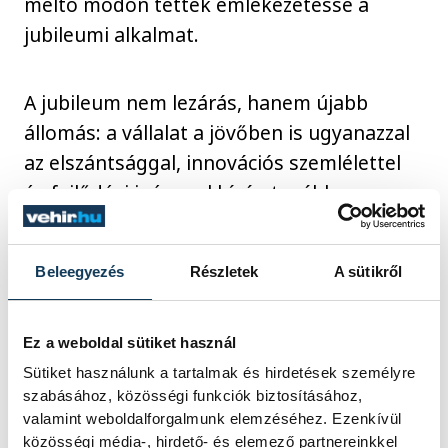
méltó módon tették emlékezetessé a
jubileumi alkalmat.
A jubileum nem lezárás, hanem újabb
állomás: a vállalat a jövőben is ugyanazzal
az elszántsággal, innovációs szemlélettel
és fejlődési igénnyel kíván tovább
dolgozni, amely az elmúlt 35 év során
meghatározta működését.
Beleegyezés
Részletek
A sütikről
A Chemark célja változatlan: hosszú
Ez a weboldal sütiket használ
távon értéket teremteni partnerei,
Sütiket használunk a tartalmak és hirdetések személyre
munkatársai és a régió számára – magyar
szabásához, közösségi funkciók biztosításához,
alapokra építve, európai léptékben
valamint weboldalforgalmunk elemzéséhez. Ezenkívül
gondolkodva.
közösségi média-, hirdető- és elemező partnereinkkel