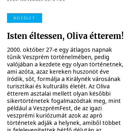
KÖZÉLET
Isten éltessen, Oliva étterem!
2000. október 27-e egy átlagos napnak
tűnik Veszprém történelmében, pedig
valójában a kezdete egy olyan történetnek,
ami azóta, azaz kereken huszonöt éve
íródik, sőt, formálja a Királynék városának
turisztikai és kulturális életét. Az Oliva
étterem asztalai mellett olyan későbbi
sikertörténetek fogalmazódtak meg, mint
például a VeszprémFest, de az igazi
veszprémi kuriózumát azok az apró
történetek adják a helynek, amiből többet
is felelevenítettek hétfő délután az