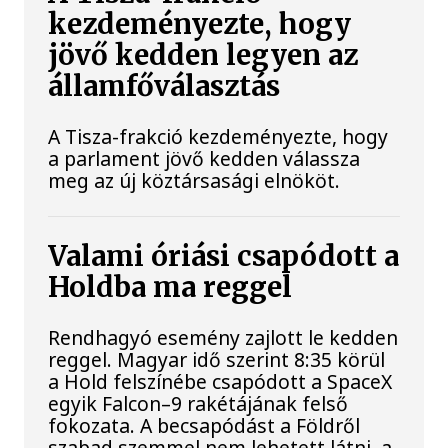
kezdeményezte, hogy
jövő kedden legyen az
államfőválasztás
A Tisza-frakció kezdeményezte, hogy
a parlament jövő kedden válassza
meg az új köztársasági elnököt.
Valami óriási csapódott a
Holdba ma reggel
Rendhagyó esemény zajlott le kedden
reggel. Magyar idő szerint 8:35 körül
a Hold felszínébe csapódott a SpaceX
egyik Falcon–9 rakétájának felső
fokozata. A becsapódást a Földről
szabad szemmel nem lehetett látni, a