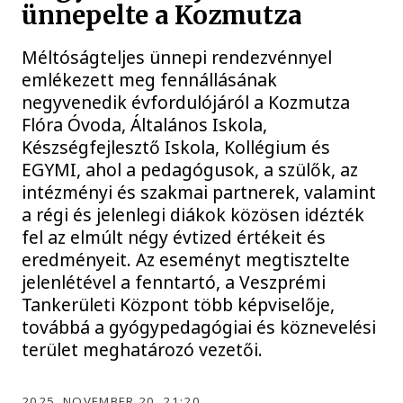
ünnepelte a Kozmutza
Méltóságteljes ünnepi rendezvénnyel
emlékezett meg fennállásának
negyvenedik évfordulójáról a Kozmutza
Flóra Óvoda, Általános Iskola,
Készségfejlesztő Iskola, Kollégium és
EGYMI, ahol a pedagógusok, a szülők, az
intézményi és szakmai partnerek, valamint
a régi és jelenlegi diákok közösen idézték
fel az elmúlt négy évtized értékeit és
eredményeit. Az eseményt megtisztelte
jelenlétével a fenntartó, a Veszprémi
Tankerületi Központ több képviselője,
továbbá a gyógypedagógiai és köznevelési
terület meghatározó vezetői.
2025. NOVEMBER 20. 21:20