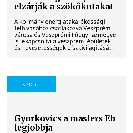
elzárják a szökőkutakat
A kormány energiatakarékossági
felhívásához csatlakozva Veszprém
városa és Veszprémi Főegyházmegye
is lekapcsolta a veszprémi épületek
és nevezetességek díszkivilágítását.
SPORT
Gyurkovics a masters Eb
legjobbja