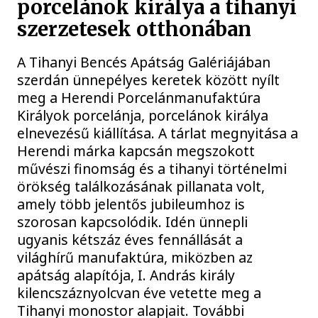
porcelánok királya a tihanyi
szerzetesek otthonában
A Tihanyi Bencés Apátság Galériájában
szerdán ünnepélyes keretek között nyílt
meg a Herendi Porcelánmanufaktúra
Királyok porcelánja, porcelánok királya
elnevezésű kiállítása. A tárlat megnyitása a
Herendi márka kapcsán megszokott
művészi finomság és a tihanyi történelmi
örökség találkozásának pillanata volt,
amely több jelentős jubileumhoz is
szorosan kapcsolódik. Idén ünnepli
ugyanis kétszáz éves fennállását a
világhírű manufaktúra, miközben az
apátság alapítója, I. András király
kilencszáznyolcvan éve vetette meg a
Tihanyi monostor alapjait. További