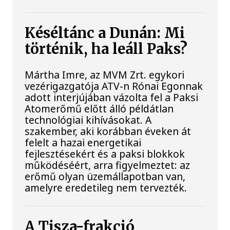
Késéltánc a Dunán: Mi
történik, ha leáll Paks?
Mártha Imre, az MVM Zrt. egykori
vezérigazgatója ATV-n Rónai Egonnak
adott interjújában vázolta fel a Paksi
Atomerőmű előtt álló példátlan
technológiai kihívásokat. A
szakember, aki korábban éveken át
felelt a hazai energetikai
fejlesztésekért és a paksi blokkok
működéséért, arra figyelmeztet: az
erőmű olyan üzemállapotban van,
amelyre eredetileg nem tervezték.
A Tisza-frakció