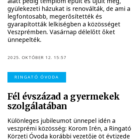
alatt pedig templom épült és újult meg,
gyülekezeti házukat is renoválták, de ami a
legfontosabb, megerősítették és
gyarapították lelkiségben a közösséget
Veszprémben. Vasárnap délelőtt őket
ünnepelték.
2025. OKTÓBER 12. 15:57
RINGATÓ ÓVODA
Fél évszázad a gyermekek
szolgálatában
Különleges jubileumot ünnepel idén a
veszprémi közösség: Korom Irén, a Ringató
Körzeti Óvoda korábbi vezetője öt évtizede