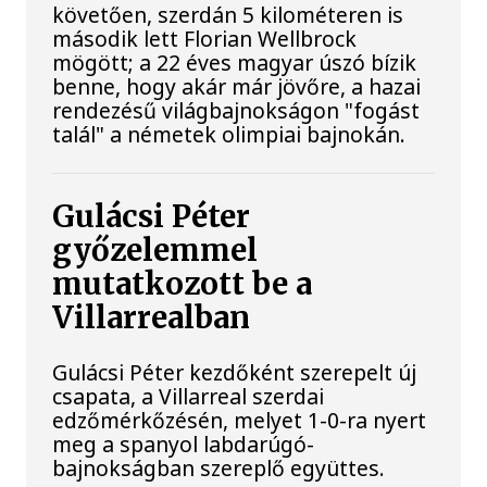
követően, szerdán 5 kilométeren is
második lett Florian Wellbrock
mögött; a 22 éves magyar úszó bízik
benne, hogy akár már jövőre, a hazai
rendezésű világbajnokságon "fogást
talál" a németek olimpiai bajnokán.
Gulácsi Péter
győzelemmel
mutatkozott be a
Villarrealban
Gulácsi Péter kezdőként szerepelt új
csapata, a Villarreal szerdai
edzőmérkőzésén, melyet 1-0-ra nyert
meg a spanyol labdarúgó-
bajnokságban szereplő együttes.