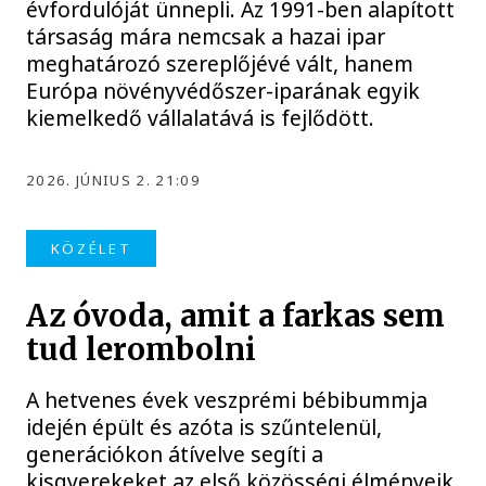
évfordulóját ünnepli. Az 1991-ben alapított
társaság mára nemcsak a hazai ipar
meghatározó szereplőjévé vált, hanem
Európa növényvédőszer-iparának egyik
kiemelkedő vállalatává is fejlődött.
2026. JÚNIUS 2. 21:09
KÖZÉLET
Az óvoda, amit a farkas sem
tud lerombolni
A hetvenes évek veszprémi bébibummja
idején épült és azóta is szűntelenül,
generációkon átívelve segíti a
kisgyerekeket az első közösségi élményeik