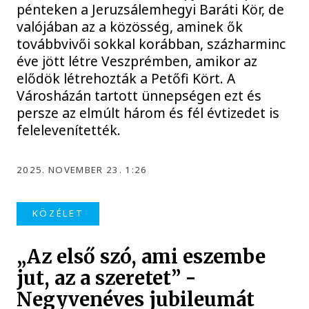
pénteken a Jeruzsálemhegyi Baráti Kör, de
valójában az a közösség, aminek ők
továbbvivői sokkal korábban, százharminc
éve jött létre Veszprémben, amikor az
elődök létrehozták a Petőfi Kört. A
Városházán tartott ünnepségen ezt és
persze az elmúlt három és fél évtizedet is
felelevenítették.
2025. NOVEMBER 23. 1:26
KÖZÉLET
„Az első szó, ami eszembe
jut, az a szeretet” -
Negyvenéves jubileumát