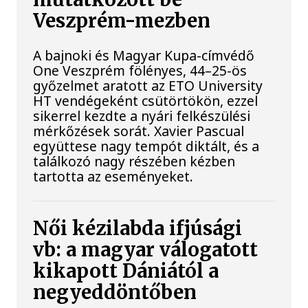
Veszprém-mezben
A bajnoki és Magyar Kupa-címvédő
One Veszprém fölényes, 44–25-ös
győzelmet aratott az ETO University
HT vendégeként csütörtökön, ezzel
sikerrel kezdte a nyári felkészülési
mérkőzések sorát. Xavier Pascual
együttese nagy tempót diktált, és a
találkozó nagy részében kézben
tartotta az eseményeket.
Női kézilabda ifjúsági
vb: a magyar válogatott
kikapott Dániától a
negyeddöntőben