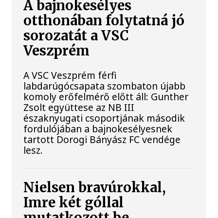
A bajnokesélyes
otthonában folytatná jó
sorozatát a VSC
Veszprém
A VSC Veszprém férfi
labdarúgócsapata szombaton újabb
komoly erőfelmérő előtt áll: Gunther
Zsolt együttese az NB III
északnyugati csoportjának második
fordulójában a bajnokesélyesnek
tartott Dorogi Bányász FC vendége
lesz.
Nielsen bravúrokkal,
Imre két góllal
mutatkozott be