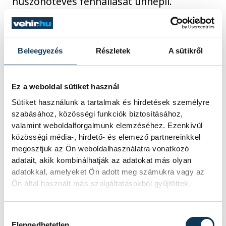
huszonötéves fennállását ünnepli.
2025. ÁPRILIS 11. 17:31
Beleegyezés
Részletek
A sütikről
100 TAGÚ CIGÁNYZENEKAR
Ez a weboldal sütiket használ
Újévi Gálakoncert a jubiláló
Sütiket használunk a tartalmak és hirdetések személyre
100 Tagú Cigányzenekarral
szabásához, közösségi funkciók biztosításához,
valamint weboldalforgalmunk elemzéséhez. Ezenkívül
Egy sok szempontból különlegesnek
közösségi média-, hirdető- és elemező partnereinkkel
mondható eseménnyel veszi kezdetét az
megosztjuk az Ön weboldalhasználatra vonatkozó
újév a Veszprém Arénában, hiszen január
adatait, akik kombinálhatják az adatokat más olyan
elsején, este hét órakor koncertet ad a
adatokkal, amelyeket Ön adott meg számukra vagy az
világhírű 100 Tagú Cigányzenekar, amely
Ön által használt más szolgáltatásokból gyűjtöttek.
fennállásának 40. évfordulóját ünnepli. A
látványos gálakoncert fényét – szó szerint
Hozzájárulás kiválasztása
és átvitt értelemben is – a TBG Production
Elengedhetetlen