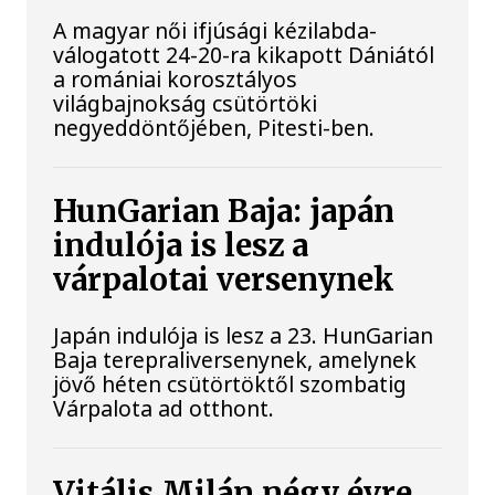
A magyar női ifjúsági kézilabda-
válogatott 24-20-ra kikapott Dániától
a romániai korosztályos
világbajnokság csütörtöki
negyeddöntőjében, Pitesti-ben.
HunGarian Baja: japán
indulója is lesz a
várpalotai versenynek
Japán indulója is lesz a 23. HunGarian
Baja terepraliversenynek, amelynek
jövő héten csütörtöktől szombatig
Várpalota ad otthont.
Vitális Milán négy évre