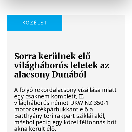
KÖZÉLET
Sorra kerülnek elő
világháborús leletek az
alacsony Dunából
A folyó rekordalacsony vízállása miatt
egy csaknem komplett, II.
világháborús német DKW NZ 350-1
motorkerékpárbukkant elő a
Batthyány téri rakpart sziklái alól,
máshol pedig egy közel féltonnás brit
akna került elő.