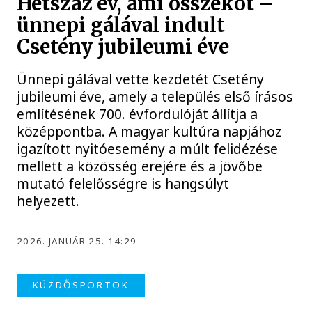
Hétszáz év, ami összeköt –
ünnepi gálával indult
Csetény jubileumi éve
Ünnepi gálával vette kezdetét Csetény
jubileumi éve, amely a település első írásos
említésének 700. évfordulóját állítja a
középpontba. A magyar kultúra napjához
igazított nyitóesemény a múlt felidézése
mellett a közösség erejére és a jövőbe
mutató felelősségre is hangsúlyt
helyezett.
2026. JANUÁR 25. 14:29
KÜZDŐSPORTOK