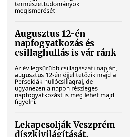
természettudományok
megismerését.
Augusztus 12-én
napfogyatkozás és
csillaghullás is vár ránk
Az év legsűrűbb csillagászati napján,
augusztus 12-én éjjel tetőzik majd a
Perseidák hullócsillagraj, de
ugyanezen a napon részleges
napfogyatkozást is meg lehet majd
figyelni.
Lekapcsolják Veszprém
díszkivilágítását,