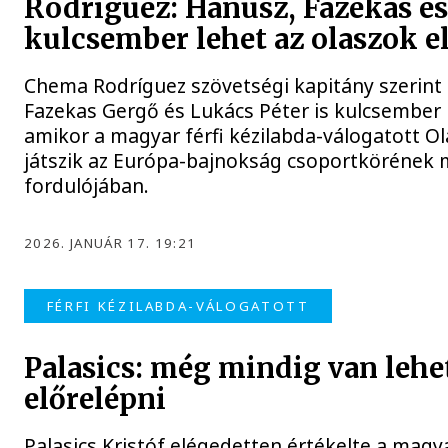
Rodríguez: Hanusz, Fazekas és
kulcsember lehet az olaszok e
Chema Rodríguez szövetségi kapitány szerint
Fazekas Gergő és Lukács Péter is kulcsember 
amikor a magyar férfi kézilabda-válogatott O
játszik az Európa-bajnokság csoportkörének
fordulójában.
2026. JANUÁR 17. 19:21
FÉRFI KÉZILABDA-VÁLOGATOTT
Palasics: még mindig van lehe
előrelépni
Palasics Kristóf elégedetten értékelte a magya