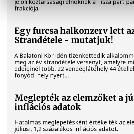
jelöli köztársasági elnöknek a Tisza párt p
frakciója.
Egy furcsa halkonzerv lett a
Strandétele - mutatjuk!
A Balatoni Kör idén tizenkettedik alkalomm
meg az év strandétele versenyt, amelyre m
eddiginél több, 22 vendéglátóhely 44 étellel
fonyódi hely nyert...
Meglepték az elemzőket a jú
inflációs adatok
Hatalmas meglepetésként értékelték az el
júliusi, 1,2 százalékos inflációs adatot.