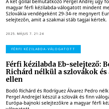
A két góllal bemutatkozó Pergel Andrej úgy f
magyar férfi kézilabda-válogatott mindent me
Szlovákia vendégeként 29-34-re megnyert Eu
selejtezőn, amit a szakmai stáb tagjai kértek.
2025. MÁJUS 7. 21:24
FÉRFI KÉZILABDA-VÁLOGATOTT
Férfi kézilabda Eb-selejtező: 
Richárd nélkül a szlovákok és
ellen
Bodó Richárd és Rodríguez Álvarez Pedro nélkü
Pergel Andrejjel készül a szlovák és finn váloga
Európa-bajnoki selejtezőkre a magyar férfi ké
válogatott.