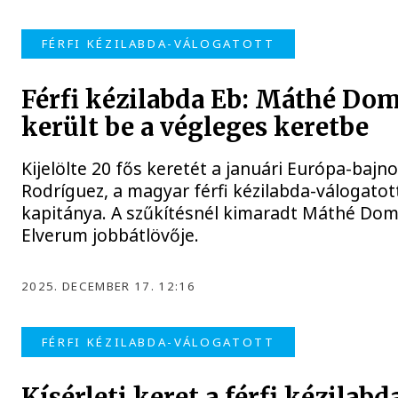
FÉRFI KÉZILABDA-VÁLOGATOTT
Férfi kézilabda Eb: Máthé Do
került be a végleges keretbe
Kijelölte 20 fős keretét a januári Európa-ba
Rodríguez, a magyar férfi kézilabda-válogatot
kapitánya. A szűkítésnél kimaradt Máthé Domi
Elverum jobbátlövője.
2025. DECEMBER 17. 12:16
FÉRFI KÉZILABDA-VÁLOGATOTT
Kísérleti keret a férfi kézilabd