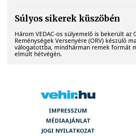
Súlyos sikerek küszöbén
Három VEDAC-os súlyemelő is bekerült az O
Reménységek Versenyére (ORV) készülő m
válogatottba, mindhárman remek formát m
elmúlt hétvégén.
IMPRESSZUM
MÉDIAAJÁNLAT
JOGI NYILATKOZAT