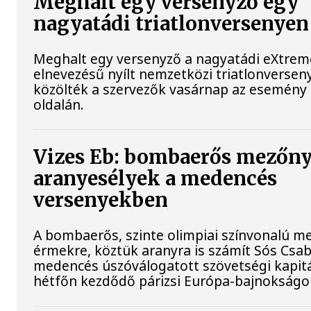
Meghalt egy versenyző egy
nagyatádi triatlonversenyen
Meghalt egy versenyző a nagyatádi eXtre
elnevezésű nyílt nemzetközi triatlonversen
közölték a szervezők vasárnap az esemény
oldalán.
Vizes Eb: bombaerős mezőny
aranyesélyek a medencés
versenyekben
A bombaerős, szinte olimpiai színvonalú m
érmekre, köztük aranyra is számít Sós Csa
medencés úszóválogatott szövetségi kapit
hétfőn kezdődő párizsi Európa-bajnokságo