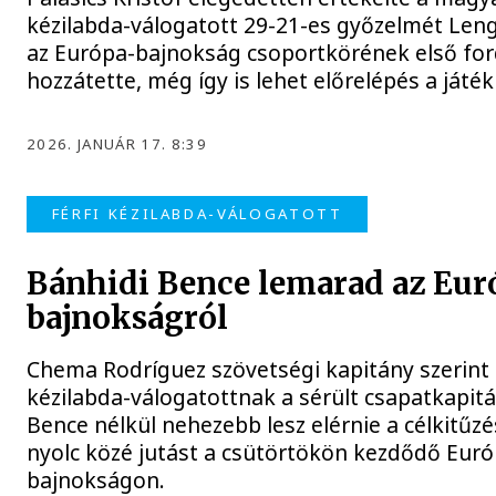
kézilabda-válogatott 29-21-es győzelmét Leng
az Európa-bajnokság csoportkörének első fo
hozzátette, még így is lehet előrelépés a játé
2026. JANUÁR 17. 8:39
FÉRFI KÉZILABDA-VÁLOGATOTT
Bánhidi Bence lemarad az Eur
bajnokságról
Chema Rodríguez szövetségi kapitány szerint 
kézilabda-válogatottnak a sérült csapatkapitá
Bence nélkül nehezebb lesz elérnie a célkitűzé
nyolc közé jutást a csütörtökön kezdődő Euró
bajnokságon.