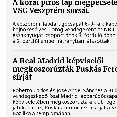
A korai piros lap megpecséte
VSC Veszprém sorsát
A veszprémi labdarúgócsapat 6–0-ra kikapo
bajnokesélyes Dorog vendégeként az NB II
északnyugati csoportjának 3. fordulójában
a 2. perctől emberhátrányban játszottak.
A Real Madrid képviselői
megkoszorúzták Puskás Fer
sírját
Roberto Carlos és José Ángel Sánchez a B
vendégeskedő Real Madrid labdarúgócsap
képviseletében megkoszorúzta a klub leg
játékosának, Puskás Ferencnek a sírját a Sz
Bazilika altemplomában.