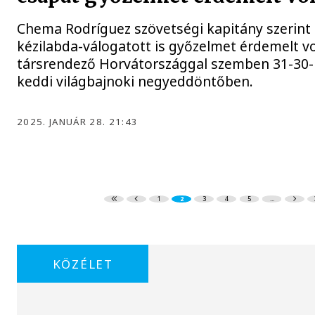
Chema Rodríguez szövetségi kapitány szerint 
kézilabda-válogatott is győzelmet érdemelt v
társrendező Horvátországgal szemben 31-30-r
keddi világbajnoki negyeddöntőben.
2025. JANUÁR 28. 21:43
1
2
3
4
5
...
KÖZÉLET