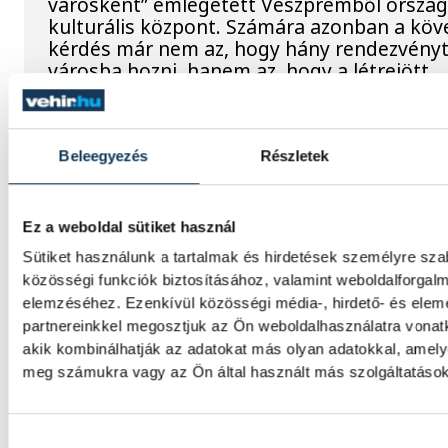
városként” emlegetett Veszprémből orszá
kulturális központ. Számára azonban a köv
kérdés már nem az, hogy hány rendezvényt
városba hozni, hanem az, hogy a létrejött
infrastruktúra és közösségek valóban jobb
teszik-e Veszprémet.
Beleegyezés
Részletek
Még nincs itt az idő?
Ez a weboldal sütiket használ
Gerstmár Ferenc, veszprémi önkormányzati
Sütiket használunk a tartalmak és hirdetések személyre sz
gondolatébresztő írása a önkormányzati r
átalakításáról.
közösségi funkciók biztosításához, valamint weboldalforgal
elemzéséhez. Ezenkívül közösségi média-, hirdető- és ele
partnereinkkel megosztjuk az Ön weboldalhasználatra vonatk
akik kombinálhatják az adatokat más olyan adatokkal, amely
Estétől még egy turbina ter
meg számukra vagy az Ön által használt más szolgáltatásokb
Pakson
Magyar Péter miniszterelnök bejelentette,
Hozzájárulás kiválasztása