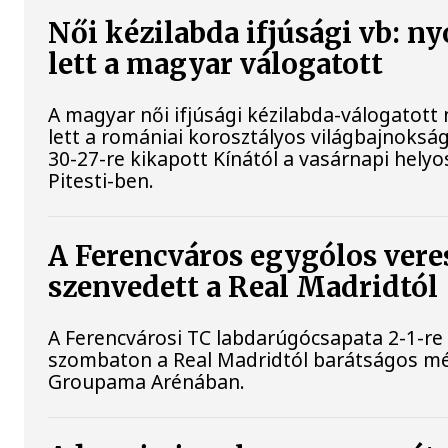
Női kézilabda ifjúsági vb: n
lett a magyar válogatott
A magyar női ifjúsági kézilabda-válogatott 
lett a romániai korosztályos világbajnoksá
30-27-re kikapott Kínától a vasárnapi helyo
Pitesti-ben.
A Ferencváros egygólos vere
szenvedett a Real Madridtól
A Ferencvárosi TC labdarúgócsapata 2-1-re
szombaton a Real Madridtól barátságos m
Groupama Arénában.