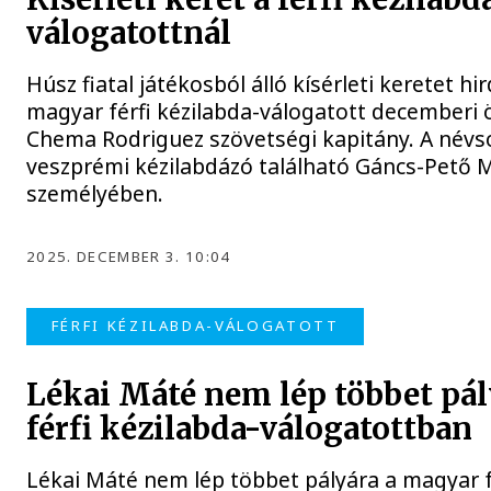
válogatottnál
Húsz fiatal játékosból álló kísérleti keretet hi
magyar férfi kézilabda-válogatott decemberi 
Chema Rodriguez szövetségi kapitány. A névs
veszprémi kézilabdázó található Gáncs-Pető 
személyében.
2025. DECEMBER 3. 10:04
FÉRFI KÉZILABDA-VÁLOGATOTT
Lékai Máté nem lép többet pál
férfi kézilabda-válogatottban
Lékai Máté nem lép többet pályára a magyar f