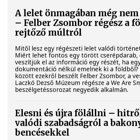
A lelet önmagában még nem 
– Felber Zsombor régész a fö
rejtőző múltról
Mitől lesz egy régészeti lelet valódi történe
Miért lehet fontos egy törött cserépdarab, 
veszítjük el az információ egy részét, ha eg
dokumentáció nélkül emelnek ki a földből?
között ezekről beszélt Felber Zsombor, a v
Laczkó Dezső Múzeum régésze a We Are Sm
beszélgetéssorozat negyedik alkalmán.
Elesni és újra fölállni – hitrő
valódi szabadságról a bakon
bencésekkel