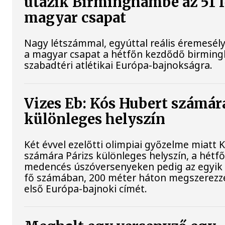
utazik Birminghambe az 51 
magyar csapat
Nagy létszámmal, egyúttal reális éremesély
a magyar csapat a hétfőn kezdődő birmin
szabadtéri atlétikai Európa-bajnokságra.
Vizes Eb: Kós Hubert számár
különleges helyszín
Két évvel ezelőtti olimpiai győzelme miatt
számára Párizs különleges helyszín, a hét
medencés úszóversenyeken pedig az egyik c
fő számában, 200 méter háton megszerezze
első Európa-bajnoki címét.