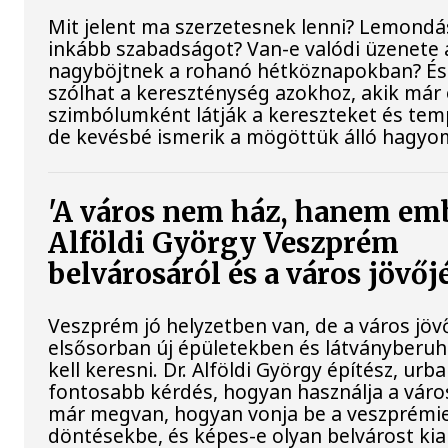
Mit jelent ma szerzetesnek lenni? Lemondá
inkább szabadságot? Van-e valódi üzenete 
nagyböjtnek a rohanó hétköznapokban? É
szólhat a kereszténység azokhoz, akik már 
szimbólumként látják a kereszteket és te
de kevésbé ismerik a mögöttük álló hagyo
'A város nem ház, hanem em
Alföldi György Veszprém
belvárosáról és a város jövőj
Veszprém jó helyzetben van, de a város jö
elsősorban új épületekben és látványberu
kell keresni. Dr. Alföldi György építész, urba
fontosabb kérdés, hogyan használja a város
már megvan, hogyan vonja be a veszprémi
döntésekbe, és képes-e olyan belvárost kial