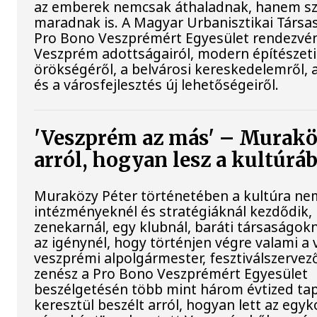
az emberek nemcsak áthaladnak, hanem sz
maradnak is. A Magyar Urbanisztikai Társa
Pro Bono Veszprémért Egyesület rendezvén
Veszprém adottságairól, modern építészeti
örökségéről, a belvárosi kereskedelemről, 
és a városfejlesztés új lehetőségeiről.
'Veszprém az más' – Murakö
arról, hogyan lesz a kultúrá
Muraközy Péter történetében a kultúra ne
intézményeknél és stratégiáknál kezdődik
zenekarnál, egy klubnál, baráti társaságokn
az igénynél, hogy történjen végre valami a 
veszprémi alpolgármester, fesztiválszervez
zenész a Pro Bono Veszprémért Egyesület
beszélgetésén több mint három évtized ta
keresztül beszélt arról, hogyan lett az egyk