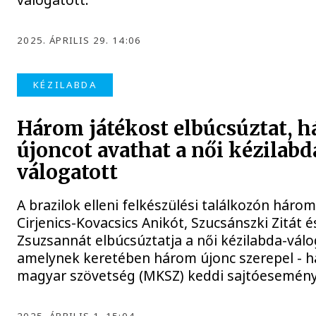
2025. ÁPRILIS 29. 14:06
KÉZILABDA
Három játékost elbúcsúztat, 
újoncot avathat a női kézilabd
válogatott
A brazilok elleni felkészülési találkozón három
Cirjenics-Kovacsics Anikót, Szucsánszki Zitát 
Zsuzsannát elbúcsúztatja a női kézilabda-válo
amelynek keretében három újonc szerepel - h
magyar szövetség (MKSZ) keddi sajtóesemén