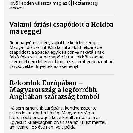
jövő kedden válassza meg az új köztársasági
elnököt.
Valami óriási csapódott a Holdba
ma reggel
Rendhagyó esemény zajlott le kedden reggel.
Magyar idő szerint 8:35 körül a Hold felszínébe
csapódott a SpaceX egyik Falcon–9 rakétájának
felső fokozata. A becsapódást a Földről szabad
szemmel nem lehetett látni, a szakemberek azonban
távcsövekkel figyelték az eseményt.
Rekordok Európában –
Magyarország a legforróbb,
Angliában szárazság tombol
Rá sem ismerünk Európára, kontinensszerte
rekordokat dönt a hőség. Magyarország a
legforróbb országok közé került, miközben az
Egyesült Királyságban olyan száraz júliust mértek,
amilyenre 155 éve nem volt példa.