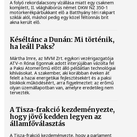
A folyó rekordalacsony vízállása miatt egy csaknem
komplett, II. világháborús német DKW NZ 350-1
motorkerékpárbukkant elő a Batthyány téri rakpart
sziklái alól, máshol pedig egy közel féltonnás brit
akna került elő.
Késéltánc a Dunán: Mi történik,
ha leáll Paks?
Mártha Imre, az MVM Zrt. egykori vezérigazgatója
ATV-n Rónai Egonnak adott interjújában vázolta fel
a Paksi Atomerőmű előtt álló példátlan technológiai
kihívásokat. A szakember, aki korábban éveken át
felelt a hazai energetikai fejlesztésekért és a paksi
blokkok működéséért, arra figyelmeztet: az erőmű
olyan üzemállapotban van, amelyre eredetileg nem
tervezték.
A Tisza-frakció kezdeményezte,
hogy jövő kedden legyen az
államfőválasztás
A Tisza-frakció kezdeményezte, hogy a parlament