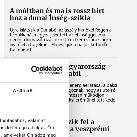
A múltban és ma is rossz hírt
hoz a dunai Ínség-szikla
Újra kilátszik a Dunából az aszály hírnöke! Régen a
felbukkanása egyet jelentett az éhínséggel, ma
pedig a klímaváltozás okozta extrém szárazságra
hívja fel a figyelmet. Elmeséljük a baljós kőtömb
történetét.
Magyar Péter: Magyarország
energiaellátása stabil
Jelenleg stabil Magyarország energiaellátása, a paksi
erőmű munkatársai azon dolgoznak, hogy az utolsó
A sütikről
még termelő turbina hibamentesen működjön -
közölte a miniszterelnök a paksi erőműnél tett keddi
látogatása során.
tosításához, valamint
Játék közben fedezik fel a
einkkel megosztjuk az Ön
tudomány világát a veszprémi
gyerekek
l, amelyeket Ön adott meg