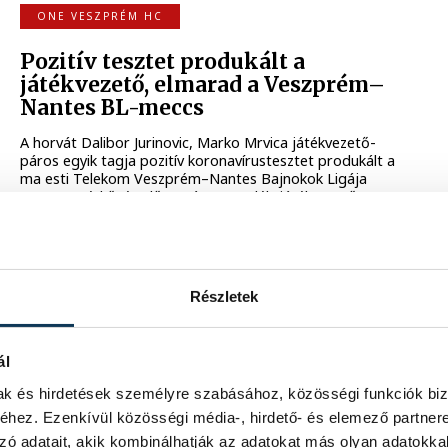
ONE VESZPRÉM HC
Pozitív tesztet produkált a
játékvezető, elmarad a Veszprém–
Nantes BL-meccs
A horvát Dalibor Jurinovic, Marko Mrvica játékvezető-
páros egyik tagja pozitív koronavírustesztet produkált a
ma esti Telekom Veszprém–Nantes Bajnokok Ligája
csoportmérkőzés előtt. Bár a tartalék-játékvezető
később megérkezett, az EHF döntött: a találkozó
elmarad.
2021. MÁRCIUS 3. 18:55
Részletek
KÉZILABDA
ál
Ismét elmarad a Szeged-Flensburg
BL-mérkőzés
mak és hirdetések személyre szabásához, közösségi funkciók biz
hez. Ezenkívül közösségi média-, hirdető- és elemező partner
Koronavírusos eset miatt elmarad a MOL-Pick Szeged és
zó adatait, akik kombinálhatják az adatokat más olyan adatokka
a német Flensburg-Handewitt vasárnap (ma) délutánra