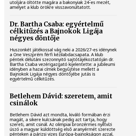
utoljára öltötte magára a bakonyiak 24-es mezét,
amelyet a klub örökre visszavonultatott.
Dr. Bartha Csaba: egyértelmű
célkitűzés a Bajnokok Ligája
négyes döntője
Huszonkét játékossal vág neki a 2026/27-es idénynek
a One Veszprém férfi kézilabdacsapata. A klub
péntek délutáni szezonnyitó sajtótájékoztatóján dr.
Bartha Csaba vezérigazgató kijelentette: a jubileumi
idényben a hazai címek begyűjtése mellett a
Bajnokok Ligája négyes döntőjébe jutás is
egyértelmű célkitűzés.
Betlehem Dávid: szeretem, amit
csinálok
Betlehem Dávid azt mondta, kiváló formában érzi
magát, a sikere kulcsának pedig azt tartja, hogy
szereti, amit csinál. Az olimpiai bronzérmes nyíltvízi
úszó a magyar küldöttség első aranyérmét szerezte
pénteken a párizsi vizes Európa-bajnokságon azzal,