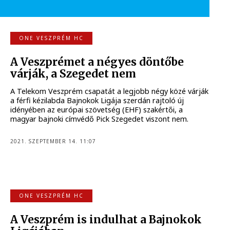
ONE VESZPRÉM HC
A Veszprémet a négyes döntőbe
várják, a Szegedet nem
A Telekom Veszprém csapatát a legjobb négy közé várják
a férfi kézilabda Bajnokok Ligája szerdán rajtoló új
idényében az európai szövetség (EHF) szakértői, a
magyar bajnoki címvédő Pick Szegedet viszont nem.
2021. SZEPTEMBER 14. 11:07
ONE VESZPRÉM HC
A Veszprém is indulhat a Bajnokok