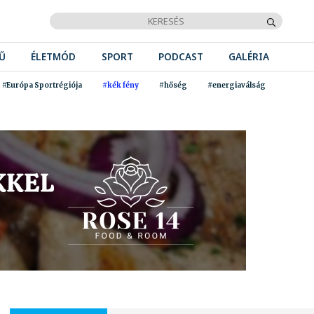
Ű
ÉLETMÓD
SPORT
PODCAST
GALÉRIA
#Európa Sportrégiója
#kék fény
#hőség
#energiaválság