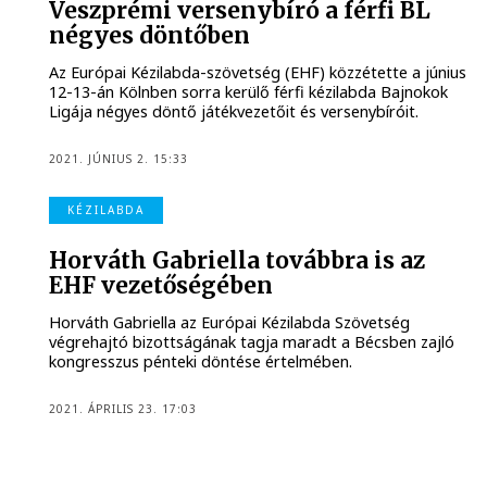
Veszprémi versenybíró a férfi BL
négyes döntőben
Az Európai Kézilabda-szövetség (EHF) közzétette a június
12-13-án Kölnben sorra kerülő férfi kézilabda Bajnokok
Ligája négyes döntő játékvezetőit és versenybíróit.
2021. JÚNIUS 2. 15:33
KÉZILABDA
Horváth Gabriella továbbra is az
EHF vezetőségében
Horváth Gabriella az Európai Kézilabda Szövetség
végrehajtó bizottságának tagja maradt a Bécsben zajló
kongresszus pénteki döntése értelmében.
2021. ÁPRILIS 23. 17:03