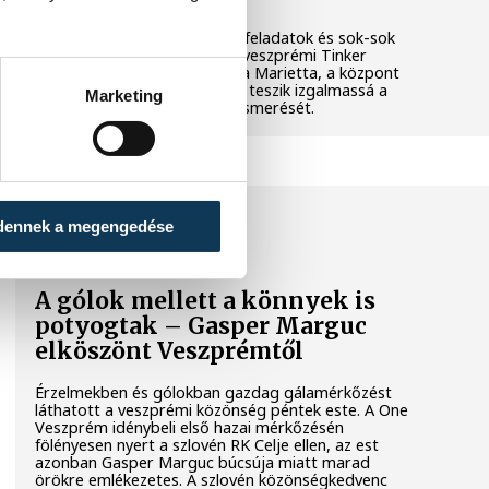
Látványos kísérletek, kreatív feladatok és sok-sok
élmény várja a gyerekeket a veszprémi Tinker
Labsben. Videónkban Balassa Marietta, a központ
vezetője mutatja be, hogyan teszik izgalmassá a
Marketing
természettudományok megismerését.
SPORT
dennek a megengedése
A gólok mellett a könnyek is
potyogtak – Gasper Marguc
elköszönt Veszprémtől
Érzelmekben és gólokban gazdag gálamérkőzést
láthatott a veszprémi közönség péntek este. A One
Veszprém idénybeli első hazai mérkőzésén
fölényesen nyert a szlovén RK Celje ellen, az est
azonban Gasper Marguc búcsúja miatt marad
örökre emlékezetes. A szlovén közönségkedvenc