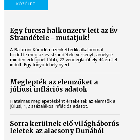
KÖZÉLET
Egy furcsa halkonzerv lett az Év
Strandétele - mutatjuk!
A Balatoni Kör idén tizenkettedik alkalommal
hirdette meg az év strandétele versenyt, amelyre
minden eddiginél több, 22 vendéglátóhely 44 étellel
indult. Egy fonyódi hely nyert...
Meglepték az elemzőket a
júliusi inflációs adatok
Hatalmas meglepetésként értékelték az elemzők a
júliusi, 1,2 százalékos inflációs adatot.
Sorra kerülnek elő világháborús
leletek az alacsony Dunából