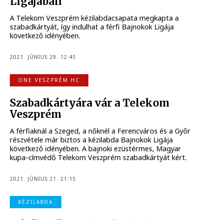
Ligájában
A Telekom Veszprém kézilabdacsapata megkapta a
szabadkártyát, így indulhat a férfi Bajnokok Ligája
következő idényében.
2021. JÚNIUS 29. 12:45
ONE VESZPRÉM HC
Szabadkártyára vár a Telekom
Veszprém
A férfiaknál a Szeged, a nőknél a Ferencváros és a Győr
részvétele már biztos a kézilabda Bajnokok Ligája
következő idényében. A bajnoki ezüstérmes, Magyar
kupa-címvédő Telekom Veszprém szabadkártyát kért.
2021. JÚNIUS 21. 21:15
KÉZILABDA