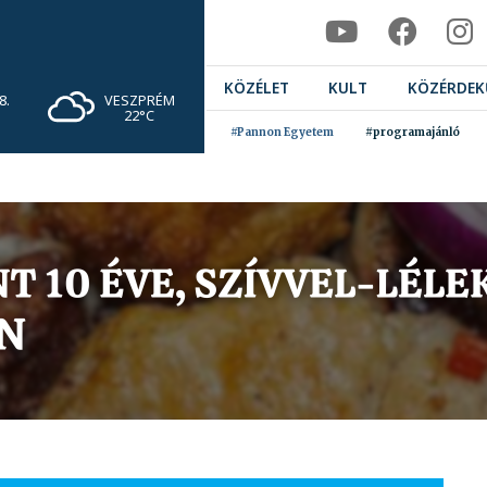
KÖZÉLET
KULT
KÖZÉRDEK
VESZPRÉM
8.
22°C
#Pannon Egyetem
#programajánló