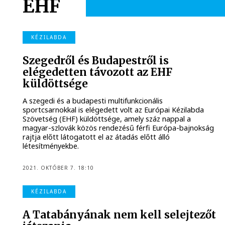
EHF
KÉZILABDA
Szegedről és Budapestről is
elégedetten távozott az EHF
küldöttsége
A szegedi és a budapesti multifunkcionális
sportcsarnokkal is elégedett volt az Európai Kézilabda
Szövetség (EHF) küldöttsége, amely száz nappal a
magyar-szlovák közös rendezésű férfi Európa-bajnokság
rajtja előtt látogatott el az átadás előtt álló
létesítményekbe.
2021. OKTÓBER 7. 18:10
KÉZILABDA
A Tatabányának nem kell selejtezőt