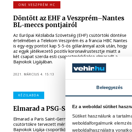
ONE VESZPRÉM HC
Döntött az EHF a Veszprém–Nantes
BL-meccs pontjairól
Az Európai Kézilabda Szövetség (EHF) csütörtöki döntése
értelmében a Telekom Veszprém és a francia HBC Nantes
is egy-egy pontot kap 5-5-ös gólaránnyal azok után, hogy
az egyik játékvezető pozitív koronavírustesztje miatt a
két csapat szerda esti csoportmérkőzése elmaradt a
Bajnokok Ligájában.
2021. MÁRCIUS 4. 15:13
Beleegyezés
KÉZILABDA
Ez a weboldal sütiket haszn
Elmarad a PSG-Szeged BL-mérkőzés
Sütiket használunk a tartal
Elmarad a Paris Saint-Germain és a MOL-Pick Szeged
weboldalforgalmunk elemzésé
csütörtökre tervezett mérkőzése a férfi kézilabda
Bajnokok Ligája csoportkörének 14., utolsó fordulójában.
weboldalhasználatra vonatko