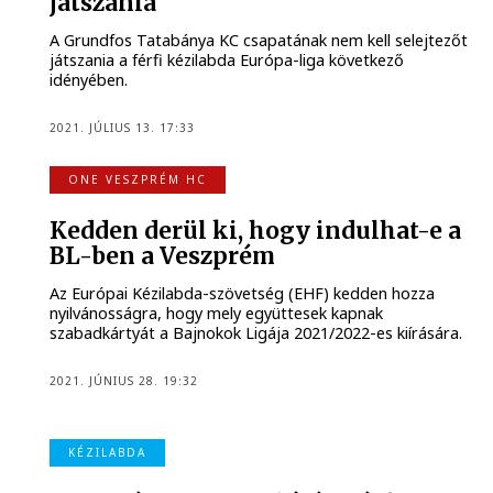
játszania
A Grundfos Tatabánya KC csapatának nem kell selejtezőt
játszania a férfi kézilabda Európa-liga következő
idényében.
2021. JÚLIUS 13. 17:33
ONE VESZPRÉM HC
Kedden derül ki, hogy indulhat-e a
BL-ben a Veszprém
Az Európai Kézilabda-szövetség (EHF) kedden hozza
nyilvánosságra, hogy mely együttesek kapnak
szabadkártyát a Bajnokok Ligája 2021/2022-es kiírására.
2021. JÚNIUS 28. 19:32
KÉZILABDA