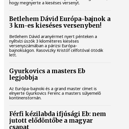
hogy megnyerte a kieséses versenyt.
Betlehem Dávid Európa-bajnok a
3 km-es kieséses versenyben!
Betlehem Dávid aranyérmet nyert pénteken a
nyíltvízi úszók 3 kilométeres kieséses
versenyszámában a párizsi Európa-
bajnokságon. Rasovszky Kristóf célfotóval ötödik
lett.
Gyurkovics a masters Eb
legjobbja
Az Európa-bajnoki és a grand master címet is
elnyerte Gyurkovics Ferenc a masters súlyemelő
kontinenstornán.
Férfi kézilabda ifjúsági Eb: nem
jutott elődöntőbe a magyar
csapat