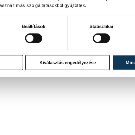
tervezett mérkőzése a férfi kézilabda Bajnokok Ligája
sznált más szolgáltatásokból gyűjtöttek.
csoportkörében.
2021. FEBRUÁR 28. 10:52
Beállítások
Statisztikai
5
6
7
...
Kiválasztás engedélyezése
Min