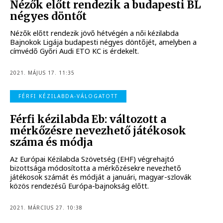
Nézők előtt rendezik a budapesti BL
négyes döntőt
Nézők előtt rendezik jövő hétvégén a női kézilabda
Bajnokok Ligája budapesti négyes döntőjét, amelyben a
címvédő Győri Audi ETO KC is érdekelt.
2021. MÁJUS 17. 11:35
FÉRFI KÉZILABDA-VÁLOGATOTT
Férfi kézilabda Eb: változott a
mérkőzésre nevezhető játékosok
száma és módja
Az Európai Kézilabda Szövetség (EHF) végrehajtó
bizottsága módosította a mérkőzésekre nevezhető
játékosok számát és módját a januári, magyar-szlovák
közös rendezésű Európa-bajnokság előtt.
2021. MÁRCIUS 27. 10:38