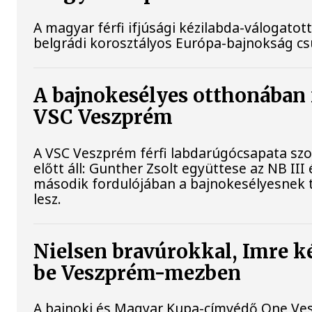
A magyar férfi ifjúsági kézilabda-válogatott
belgrádi korosztályos Európa-bajnokság c
A bajnokesélyes otthonában f
VSC Veszprém
A VSC Veszprém férfi labdarúgócsapata s
előtt áll: Gunther Zsolt együttese az NB II
második fordulójában a bajnokesélyesnek 
lesz.
Nielsen bravúrokkal, Imre k
be Veszprém-mezben
A bajnoki és Magyar Kupa-címvédő One Ves