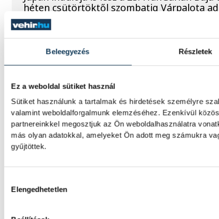
héten csütörtöktől szombatig Várpalota ad
Vitális Milán négy évre írt 
Beleegyezés
Részletek
A magyar válogatott Vitális Milán a Varga 
Athén labdarúgócsapatában folytatja pálya
Ez a weboldal sütiket használ
Sütiket használunk a tartalmak és hirdetések személyre sza
valamint weboldalforgalmunk elemzéséhez. Ezenkívül közöss
Betlehem szerint az idő neki
partnereinkkel megosztjuk az Ön weboldalhasználatra vonatk
környezetben találna fogás
más olyan adatokkal, amelyeket Ön adott meg számukra vagy
gyűjtöttek.
A nyíltvízi úszó Betlehem Dávid a párizsi 
kilométeren szerzett ezüstérmét követően,
lett Florian Wellbrock mögött; a 22 éves m
Hozzájárulás kiválasztása
már jövőre, a hazai rendezésű világbajnoks
Elengedhetetlen
olimpiai bajnokán.