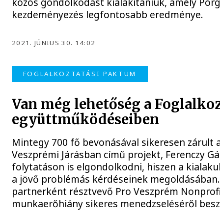
közös gondolkodást kialakítaniuk, amely Porg
kezdeményezés legfontosabb eredménye.
2021. JÚNIUS 30. 14:02
FOGLALKOZTATÁSI PAKTUM
Van még lehetőség a Foglalko
együttműködéseiben
Mintegy 700 fő bevonásával sikeresen zárult 
Veszprémi Járásban című projekt, Ferenczy G
folytatáson is elgondolkodni, hiszen a kialaku
a jövő problémás kérdéseinek megoldásában
partnerként résztvevő Pro Veszprém Nonprofit
munkaerőhiány sikeres menedzseléséről besz