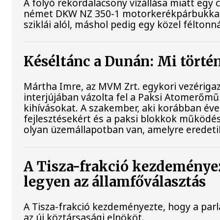
A folyó rekordalacsony vízállása miatt egy
német DKW NZ 350-1 motorkerékpárbukkant 
sziklái alól, máshol pedig egy közel féltonná
Késéltánc a Dunán: Mi történ
Mártha Imre, az MVM Zrt. egykori vezériga
interjújában vázolta fel a Paksi Atomerőmű 
kihívásokat. A szakember, aki korábban évek
fejlesztésekért és a paksi blokkok működés
olyan üzemállapotban van, amelyre eredeti
A Tisza-frakció kezdeménye
legyen az államfőválasztás
A Tisza-frakció kezdeményezte, hogy a pa
az új köztársasági elnököt.