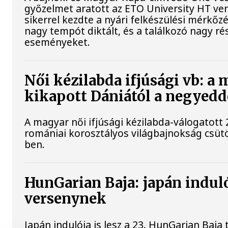
győzelmet aratott az ETO University HT ve
sikerrel kezdte a nyári felkészülési mérkőz
nagy tempót diktált, és a találkozó nagy r
eseményeket.
Női kézilabda ifjúsági vb: a
kikapott Dániától a negyed
A magyar női ifjúsági kézilabda-válogatott 
romániai korosztályos világbajnokság csüt
ben.
HunGarian Baja: japán indulój
versenynek
Japán indulója is lesz a 23. HunGarian Baja