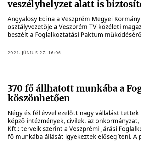
veszélyhelyzet alatt is biztosí
Angyalosy Edina a Veszprém Megyei Kormányhi
osztályvezetője a Veszprém TV közéleti maga
beszélt a Foglalkoztatási Paktum működéséről
2021. JÚNIUS 27. 16:06
370 fő állhatott munkába a F
köszönhetően
Négy és fél évvel ezelőtt nagy vállalást tett
képző intézmények, civilek, az önkormányzat,
Kft.: terveik szerint a Veszprémi Járási Fogla
fő munkába állását igyekeztek elősegíteni. A 