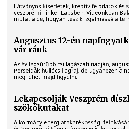
Látványos kísérletek, kreatív feladatok és
veszprémi Tinker Labsben. Videónkban Bala
mutatja be, hogyan teszik izgalmassá a 
Augusztus 12-én napfogyatko
vár ránk
Az év legsűrűbb csillagászati napján, augusz
Perseidák hullócsillagraj, de ugyanezen a 
meg lehet majd figyelni.
Lekapcsolják Veszprém díszki
szökőkutakat
A kormány energiatakarékossági felhívásá
és Veszprémi Főegyházmegye is lekapcsolta