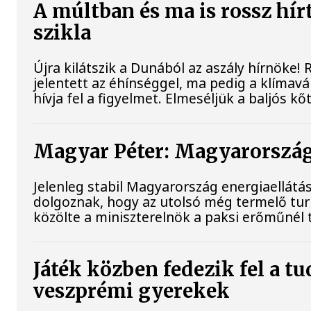
A múltban és ma is rossz hír
szikla
Újra kilátszik a Dunából az aszály hírnöke
jelentett az éhínséggel, ma pedig a klímav
hívja fel a figyelmet. Elmeséljük a baljós k
Magyar Péter: Magyarország 
Jelenleg stabil Magyarország energiaellát
dolgoznak, hogy az utolsó még termelő tu
közölte a miniszterelnök a paksi erőműnél 
Játék közben fedezik fel a t
veszprémi gyerekek