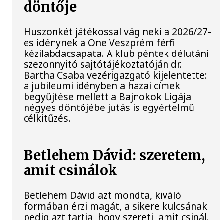
döntője
Huszonkét játékossal vág neki a 2026/27-
es idénynek a One Veszprém férfi
kézilabdacsapata. A klub péntek délutáni
szezonnyitó sajtótájékoztatóján dr.
Bartha Csaba vezérigazgató kijelentette:
a jubileumi idényben a hazai címek
begyűjtése mellett a Bajnokok Ligája
négyes döntőjébe jutás is egyértelmű
célkitűzés.
Betlehem Dávid: szeretem,
amit csinálok
Betlehem Dávid azt mondta, kiváló
formában érzi magát, a sikere kulcsának
pedig azt tartja, hogy szereti, amit csinál.