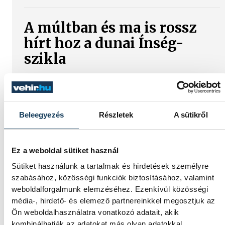
A múltban és ma is rossz
hírt hoz a dunai Ínség-
szikla
Újra kilátszik a Dunából az aszály hírnöke!
Régen a felbukkanása egyet jelentett az
éhínséggel, ma pedig a klímaváltozás
Beleegyezés
Részletek
A sütikről
okozta extrém szárazságra hívja fel a
figyelmet. Elmeséljük a baljós kőtömb
történetét.
Ez a weboldal sütiket használ
Sütiket használunk a tartalmak és hirdetések személyre
Magyar Péter:
szabásához, közösségi funkciók biztosításához, valamint
Magyarország
weboldalforgalmunk elemzéséhez. Ezenkívül közösségi
média-, hirdető- és elemező partnereinkkel megosztjuk az
energiaellátása stabil
Ön weboldalhasználatra vonatkozó adatait, akik
kombinálhatják az adatokat más olyan adatokkal,