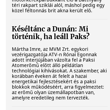
téri rakpart sziklái alól, máshol pedig egy
közel féltonnás brit akna került elő.
Késéltánc a Dunán: Mi
történik, ha leáll Paks?
Mártha Imre, az MVM Zrt. egykori
vezérigazgatója ATV-n Rónai Egonnak
adott interjújában vázolta fel a Paksi
Atomerőmű előtt álló példátlan
technológiai kihívásokat. A szakember, aki
korábban éveken át felelt a hazai
energetikai fejlesztésekért és a paksi
blokkok működéséért, arra figyelmeztet:
az erőmű olyan üzemállapotban van,
amelyre eredetileg nem tervezték.