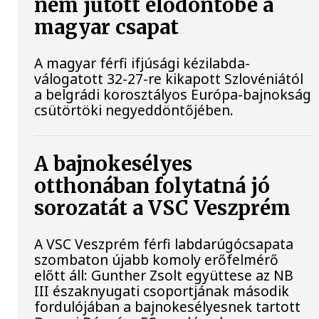
nem jutott elődöntőbe a
magyar csapat
A magyar férfi ifjúsági kézilabda-
válogatott 32-27-re kikapott Szlovéniától
a belgrádi korosztályos Európa-bajnokság
csütörtöki negyeddöntőjében.
A bajnokesélyes
otthonában folytatná jó
sorozatát a VSC Veszprém
A VSC Veszprém férfi labdarúgócsapata
szombaton újabb komoly erőfelmérő
előtt áll: Gunther Zsolt együttese az NB
III északnyugati csoportjának második
fordulójában a bajnokesélyesnek tartott