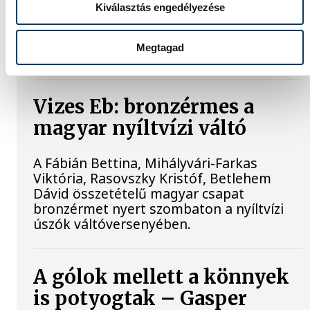
Olimpiai Reménységek Versenyére (ORV)
Kiválasztás engedélyezése
készülő magyar válogatottba,
mindhárman remek formát mutattak az
Megtagad
elmúlt hétvégén.
Vizes Eb: bronzérmes a
magyar nyíltvízi váltó
A Fábián Bettina, Mihályvári-Farkas
Viktória, Rasovszky Kristóf, Betlehem
Dávid összetételű magyar csapat
bronzérmet nyert szombaton a nyíltvízi
úszók váltóversenyében.
A gólok mellett a könnyek
is potyogtak – Gasper