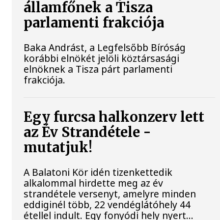
államfőnek a Tisza
parlamenti frakciója
Baka Andrást, a Legfelsőbb Bíróság
korábbi elnökét jelöli köztársasági
elnöknek a Tisza párt parlamenti
frakciója.
Egy furcsa halkonzerv lett
az Év Strandétele -
mutatjuk!
A Balatoni Kör idén tizenkettedik
alkalommal hirdette meg az év
strandétele versenyt, amelyre minden
eddiginél több, 22 vendéglátóhely 44
étellel indult. Egy fonyódi hely nyert...