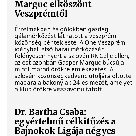
Marguc elköszönt
Veszprémtől
Érzelmekben és gólokban gazdag
gálamérkőzést láthatott a veszprémi
közönség péntek este. A One Veszprém
idénybeli első hazai mérkőzésén
fölényesen nyert a szlovén RK Celje ellen,
az est azonban Gasper Marguc búcsúja
miatt marad örökre emlékezetes. A
szlovén közönségkedvenc utoljára öltötte
magára a bakonyiak 24-es mezét, amelyet
a klub örökre visszavonultatott.
Dr. Bartha Csaba:
egyértelmű célkitűzés a
Bajnokok Ligája négyes