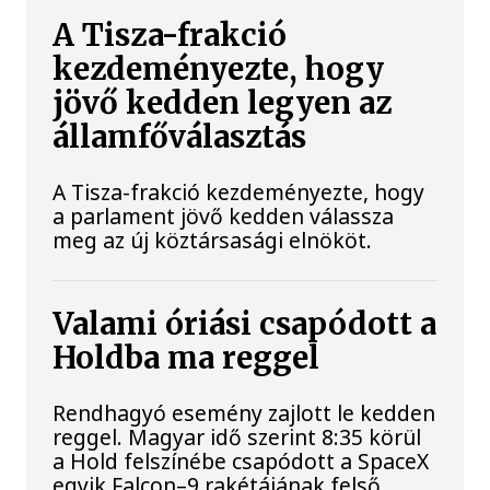
A Tisza-frakció
kezdeményezte, hogy
jövő kedden legyen az
államfőválasztás
A Tisza-frakció kezdeményezte, hogy
a parlament jövő kedden válassza
meg az új köztársasági elnököt.
Valami óriási csapódott a
Holdba ma reggel
Rendhagyó esemény zajlott le kedden
reggel. Magyar idő szerint 8:35 körül
a Hold felszínébe csapódott a SpaceX
egyik Falcon–9 rakétájának felső