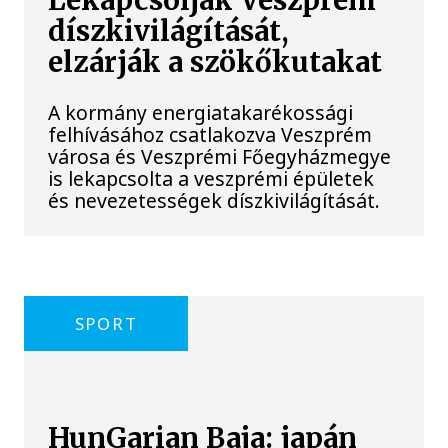
Lekapcsolják Veszprém
díszkivilágítását,
elzárják a szökőkutakat
A kormány energiatakarékossági
felhívásához csatlakozva Veszprém
városa és Veszprémi Főegyházmegye
is lekapcsolta a veszprémi épületek
és nevezetességek díszkivilágítását.
SPORT
HunGarian Baja: japán