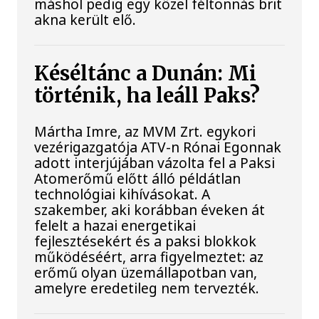
máshol pedig egy közel féltonnás brit
akna került elő.
Késéltánc a Dunán: Mi
történik, ha leáll Paks?
Mártha Imre, az MVM Zrt. egykori
vezérigazgatója ATV-n Rónai Egonnak
adott interjújában vázolta fel a Paksi
Atomerőmű előtt álló példátlan
technológiai kihívásokat. A
szakember, aki korábban éveken át
felelt a hazai energetikai
fejlesztésekért és a paksi blokkok
működéséért, arra figyelmeztet: az
erőmű olyan üzemállapotban van,
amelyre eredetileg nem tervezték.