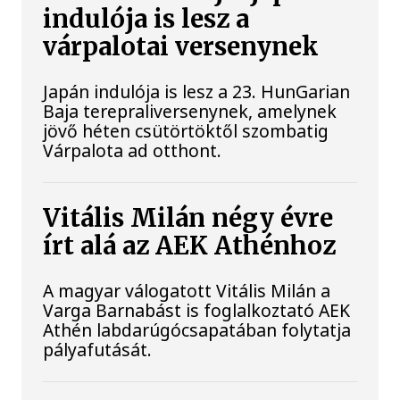
indulója is lesz a
várpalotai versenynek
Japán indulója is lesz a 23. HunGarian
Baja terepraliversenynek, amelynek
jövő héten csütörtöktől szombatig
Várpalota ad otthont.
Vitális Milán négy évre
írt alá az AEK Athénhoz
A magyar válogatott Vitális Milán a
Varga Barnabást is foglalkoztató AEK
Athén labdarúgócsapatában folytatja
pályafutását.