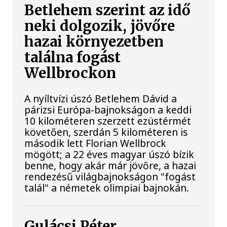
Betlehem szerint az idő
neki dolgozik, jövőre
hazai környezetben
találna fogást
Wellbrockon
A nyíltvízi úszó Betlehem Dávid a
párizsi Európa-bajnokságon a keddi
10 kilométeren szerzett ezüstérmét
követően, szerdán 5 kilométeren is
második lett Florian Wellbrock
mögött; a 22 éves magyar úszó bízik
benne, hogy akár már jövőre, a hazai
rendezésű világbajnokságon "fogást
talál" a németek olimpiai bajnokán.
Gulácsi Péter