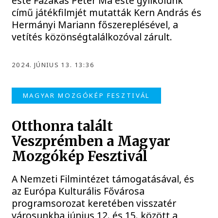
este Fazakas Péter Ma este gyilkolunk
című játékfilmjét mutatták Kern András és
Hermányi Mariann főszereplésével, a
vetítés közönségtalálkozóval zárult.
2024. JÚNIUS 13. 13:36
MAGYAR MOZGÓKÉP FESZTIVÁL
Otthonra talált
Veszprémben a Magyar
Mozgókép Fesztivál
A Nemzeti Filmintézet támogatásával, és
az Európa Kulturális Fővárosa
programsorozat keretében visszatér
városunkba június 12. és 15. között a