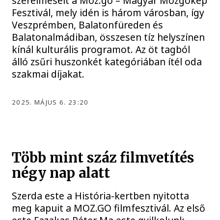
szerelmeseit a Moz.go – Magyar Mozgókép
Fesztivál, mely idén is három városban, így
Veszprémben, Balatonfüreden és
Balatonalmádiban, összesen tíz helyszínen
kínál kulturális programot. Az öt tagból
álló zsűri huszonkét kategóriában ítél oda
szakmai díjakat.
2025. MÁJUS 6. 23:20
Több mint száz filmvetítés
négy nap alatt
Szerda este a História-kertben nyitotta
meg kapuit a MOZ.GO filmfesztivál. Az első