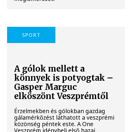
SPORT
A gólok mellett a
könnyek is potyogtak –
Gasper Marguc
elköszönt Veszprémtől
Érzelmekben és gólokban gazdag
gálamérkőzést láthatott a veszprémi
közönség péntek este. A One
Veszprém idénybeli első hazai