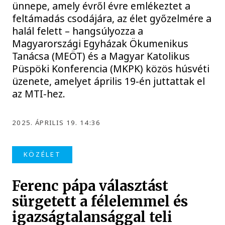
ünnepe, amely évről évre emlékeztet a
feltámadás csodájára, az élet győzelmére a
halál felett – hangsúlyozza a
Magyarországi Egyházak Ökumenikus
Tanácsa (MEÖT) és a Magyar Katolikus
Püspöki Konferencia (MKPK) közös húsvéti
üzenete, amelyet április 19-én juttattak el
az MTI-hez.
2025. ÁPRILIS 19. 14:36
KÖZÉLET
Ferenc pápa választást
sürgetett a félelemmel és
igazságtalansággal teli