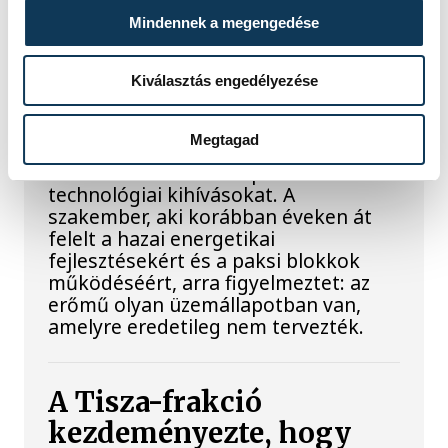
Késéltánc a Dunán: Mi
Mindennek a megengedése
történik, ha leáll Paks?
Kiválasztás engedélyezése
Mártha Imre, az MVM Zrt. egykori
vezérigazgatója ATV-n Rónai Egonnak
Megtagad
adott interjújában vázolta fel a Paksi
Atomerőmű előtt álló példátlan
technológiai kihívásokat. A
szakember, aki korábban éveken át
felelt a hazai energetikai
fejlesztésekért és a paksi blokkok
működéséért, arra figyelmeztet: az
erőmű olyan üzemállapotban van,
amelyre eredetileg nem tervezték.
A Tisza-frakció
kezdeményezte, hogy