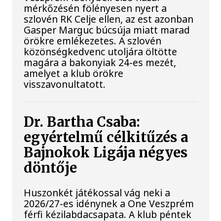
mérkőzésén fölényesen nyert a
szlovén RK Celje ellen, az est azonban
Gasper Marguc búcsúja miatt marad
örökre emlékezetes. A szlovén
közönségkedvenc utoljára öltötte
magára a bakonyiak 24-es mezét,
amelyet a klub örökre
visszavonultatott.
Dr. Bartha Csaba:
egyértelmű célkitűzés a
Bajnokok Ligája négyes
döntője
Huszonkét játékossal vág neki a
2026/27-es idénynek a One Veszprém
férfi kézilabdacsapata. A klub péntek