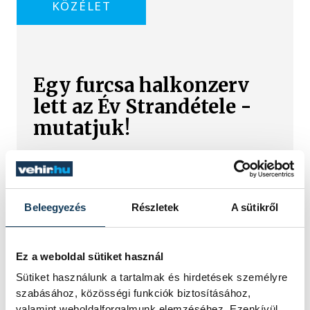
KÖZÉLET
Egy furcsa halkonzerv
lett az Év Strandétele -
mutatjuk!
A Balatoni Kör idén tizenkettedik
alkalommal hirdette meg az év
strandétele versenyt, amelyre minden
eddiginél több, 22 vendéglátóhely 44
Beleegyezés
Részletek
A sütikről
étellel indult. Egy fonyódi hely nyert...
Ez a weboldal sütiket használ
Meglepték az elemzőket
Sütiket használunk a tartalmak és hirdetések személyre
a júliusi inflációs adatok
szabásához, közösségi funkciók biztosításához,
valamint weboldalforgalmunk elemzéséhez. Ezenkívül