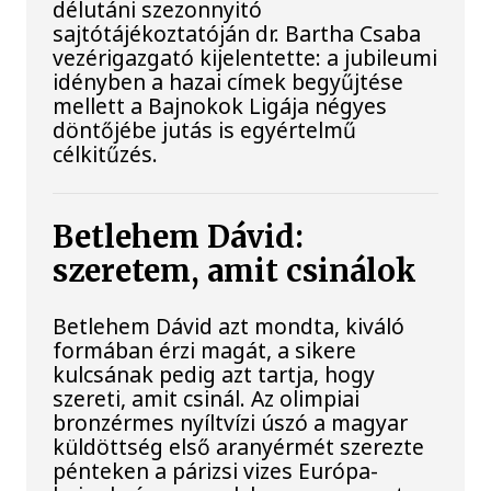
délutáni szezonnyitó
sajtótájékoztatóján dr. Bartha Csaba
vezérigazgató kijelentette: a jubileumi
idényben a hazai címek begyűjtése
mellett a Bajnokok Ligája négyes
döntőjébe jutás is egyértelmű
célkitűzés.
Betlehem Dávid:
szeretem, amit csinálok
Betlehem Dávid azt mondta, kiváló
formában érzi magát, a sikere
kulcsának pedig azt tartja, hogy
szereti, amit csinál. Az olimpiai
bronzérmes nyíltvízi úszó a magyar
küldöttség első aranyérmét szerezte
pénteken a párizsi vizes Európa-