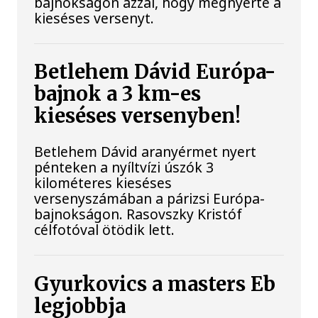
bajnokságon azzal, hogy megnyerte a
kieséses versenyt.
Betlehem Dávid Európa-
bajnok a 3 km-es
kieséses versenyben!
Betlehem Dávid aranyérmet nyert
pénteken a nyíltvízi úszók 3
kilométeres kieséses
versenyszámában a párizsi Európa-
bajnokságon. Rasovszky Kristóf
célfotóval ötödik lett.
Gyurkovics a masters Eb
legjobbja