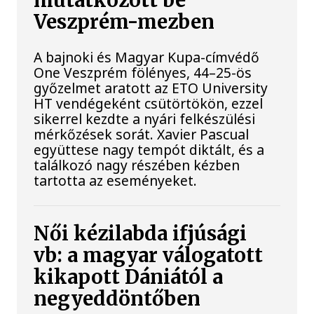
mutatkozott be
Veszprém-mezben
A bajnoki és Magyar Kupa-címvédő
One Veszprém fölényes, 44–25-ös
győzelmet aratott az ETO University
HT vendégeként csütörtökön, ezzel
sikerrel kezdte a nyári felkészülési
mérkőzések sorát. Xavier Pascual
együttese nagy tempót diktált, és a
találkozó nagy részében kézben
tartotta az eseményeket.
Női kézilabda ifjúsági
vb: a magyar válogatott
kikapott Dániától a
negyeddöntőben