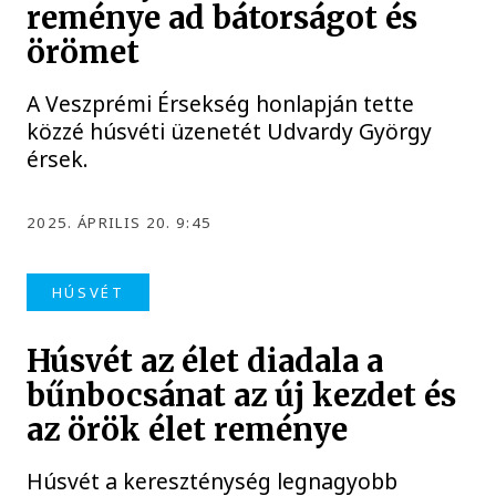
reménye ad bátorságot és
örömet
A Veszprémi Érsekség honlapján tette
közzé húsvéti üzenetét Udvardy György
érsek.
2025. ÁPRILIS 20. 9:45
HÚSVÉT
Húsvét az élet diadala a
bűnbocsánat az új kezdet és
az örök élet reménye
Húsvét a kereszténység legnagyobb