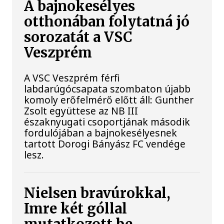
A bajnokesélyes
otthonában folytatná jó
sorozatát a VSC
Veszprém
A VSC Veszprém férfi
labdarúgócsapata szombaton újabb
komoly erőfelmérő előtt áll: Gunther
Zsolt együttese az NB III
északnyugati csoportjának második
fordulójában a bajnokesélyesnek
tartott Dorogi Bányász FC vendége
lesz.
Nielsen bravúrokkal,
Imre két góllal