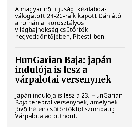
A magyar női ifjúsági kézilabda-
válogatott 24-20-ra kikapott Dániától
a romániai korosztályos
világbajnokság csütörtöki
negyeddöntőjében, Pitesti-ben.
HunGarian Baja: japán
indulója is lesz a
várpalotai versenynek
Japán indulója is lesz a 23. HunGarian
Baja terepraliversenynek, amelynek
jövő héten csütörtöktől szombatig
Várpalota ad otthont.