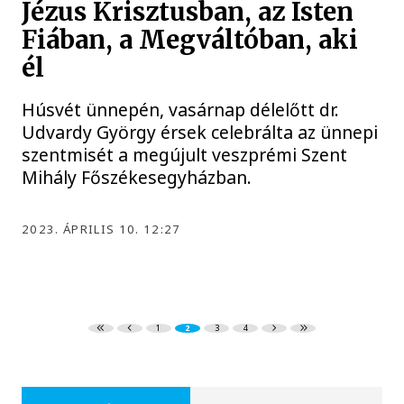
Jézus Krisztusban, az Isten
Fiában, a Megváltóban, aki
él
Húsvét ünnepén, vasárnap délelőtt dr.
Udvardy György érsek celebrálta az ünnepi
szentmisét a megújult veszprémi Szent
Mihály Főszékesegyházban.
2023. ÁPRILIS 10. 12:27
1
2
3
4