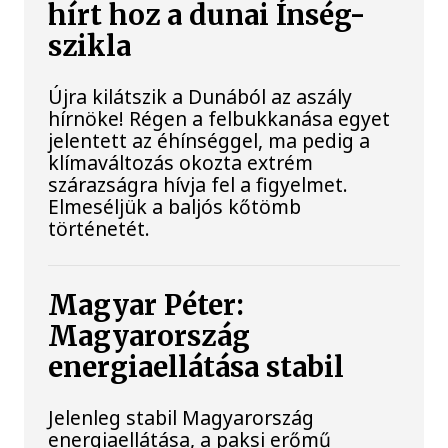
hírt hoz a dunai Ínség-
szikla
Újra kilátszik a Dunából az aszály
hírnöke! Régen a felbukkanása egyet
jelentett az éhínséggel, ma pedig a
klímaváltozás okozta extrém
szárazságra hívja fel a figyelmet.
Elmeséljük a baljós kőtömb
történetét.
Magyar Péter:
Magyarország
energiaellátása stabil
Jelenleg stabil Magyarország
energiaellátása, a paksi erőmű