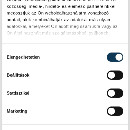
közösségi média-, hirdető- és elemező partnereinkkel
Hatalmas meglepetésként értékelték
megosztjuk az Ön weboldalhasználatra vonatkozó
az elemzők a júliusi, 1,2 százalékos
adatait, akik kombinálhatják az adatokat más olyan
inflációs adatot.
adatokkal, amelyeket Ön adott meg számukra vagy az
Ön által használt más szolgáltatásokból gyűjtöttek.
Sorra kerülnek elő
világháborús leletek az
Hozzájárulás kiválasztása
Elengedhetetlen
alacsony Dunából
Beállítások
A folyó rekordalacsony vízállása miatt
egy csaknem komplett, II.
világháborús német DKW NZ 350-1
Statisztikai
motorkerékpárbukkant elő a
Batthyány téri rakpart sziklái alól,
máshol pedig egy közel féltonnás brit
Marketing
akna került elő.