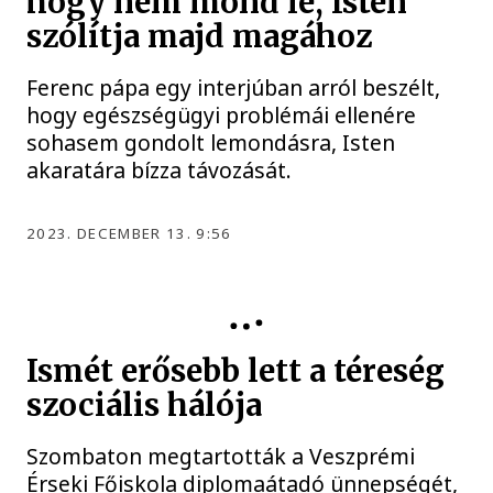
hogy nem mond le, Isten
szólítja majd magához
Ferenc pápa egy interjúban arról beszélt,
hogy egészségügyi problémái ellenére
sohasem gondolt lemondásra, Isten
akaratára bízza távozását.
2023. DECEMBER 13. 9:56
FELSŐOKTATÁS
Ismét erősebb lett a téreség
szociális hálója
Szombaton megtartották a Veszprémi
Érseki Főiskola diplomaátadó ünnepségét,