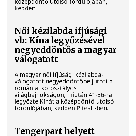
középdöntő utolsó fordulójában,
kedden.
Női kézilabda ifjúsági
vb: Kína legyőzésével
negyeddöntős a magyar
válogatott
A magyar női ifjúsági kézilabda-
válogatott negyeddöntőbe jutott a
romániai korosztályos
világbajnokságon, miután 41-36-ra
legyőzte Kínát a középdöntő utolsó
fordulójában, kedden Pitesti-ben.
Tengerpart helyett