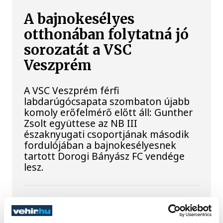
A bajnokesélyes
otthonában folytatná jó
sorozatát a VSC
Veszprém
A VSC Veszprém férfi
labdarúgócsapata szombaton újabb
komoly erőfelmérő előtt áll: Gunther
Zsolt együttese az NB III
északnyugati csoportjának második
fordulójában a bajnokesélyesnek
tartott Dorogi Bányász FC vendége
lesz.
Nielsen bravúrokkal,
Imre két góllal