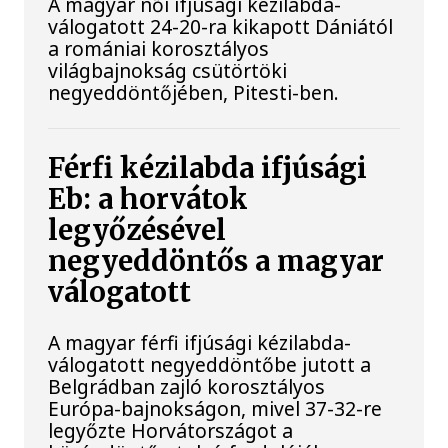
A magyar női ifjúsági kézilabda-
válogatott 24-20-ra kikapott Dániától
a romániai korosztályos
világbajnokság csütörtöki
negyeddöntőjében, Pitesti-ben.
Férfi kézilabda ifjúsági
Eb: a horvátok
legyőzésével
negyeddöntős a magyar
válogatott
A magyar férfi ifjúsági kézilabda-
válogatott negyeddöntőbe jutott a
Belgrádban zajló korosztályos
Európa-bajnokságon, mivel 37-32-re
legyőzte Horvátországot a