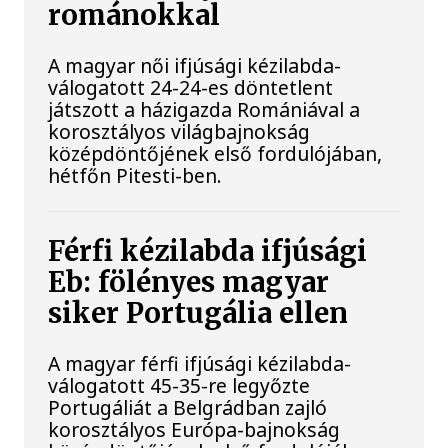
románokkal
A magyar női ifjúsági kézilabda-
válogatott 24-24-es döntetlent
játszott a házigazda Romániával a
korosztályos világbajnokság
középdöntőjének első fordulójában,
hétfőn Pitesti-ben.
Férfi kézilabda ifjúsági
Eb: fölényes magyar
siker Portugália ellen
A magyar férfi ifjúsági kézilabda-
válogatott 45-35-re legyőzte
Portugáliát a Belgrádban zajló
korosztályos Európa-bajnokság