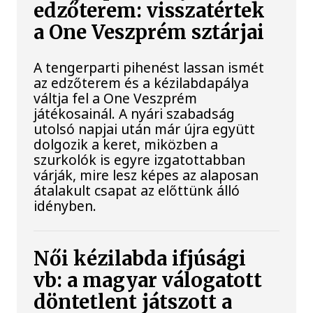
edzőterem: visszatértek
a One Veszprém sztárjai
A tengerparti pihenést lassan ismét
az edzőterem és a kézilabdapálya
váltja fel a One Veszprém
játékosainál. A nyári szabadság
utolsó napjai után már újra együtt
dolgozik a keret, miközben a
szurkolók is egyre izgatottabban
várják, mire lesz képes az alaposan
átalakult csapat az előttünk álló
idényben.
Női kézilabda ifjúsági
vb: a magyar válogatott
döntetlent játszott a