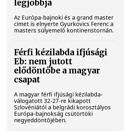
legjobbja
Az Európa-bajnoki és a grand master
címet is elnyerte Gyurkovics Ferenc a
masters súlyemelő kontinenstornán.
Férfi kézilabda ifjúsági
Eb: nem jutott
elődöntőbe a magyar
csapat
A magyar férfi ifjúsági kézilabda-
válogatott 32-27-re kikapott
Szlovéniától a belgrádi korosztályos
Európa-bajnokság csütörtöki
negyeddöntőjében.