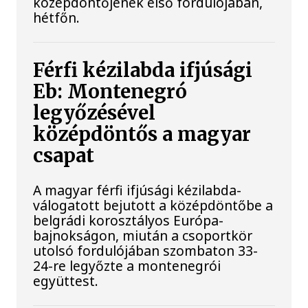
középdöntőjének első fordulójában,
hétfőn.
Férfi kézilabda ifjúsági
Eb: Montenegró
legyőzésével
középdöntős a magyar
csapat
A magyar férfi ifjúsági kézilabda-
válogatott bejutott a középdöntőbe a
belgrádi korosztályos Európa-
bajnokságon, miután a csoportkör
utolsó fordulójában szombaton 33-
24-re legyőzte a montenegrói
együttest.