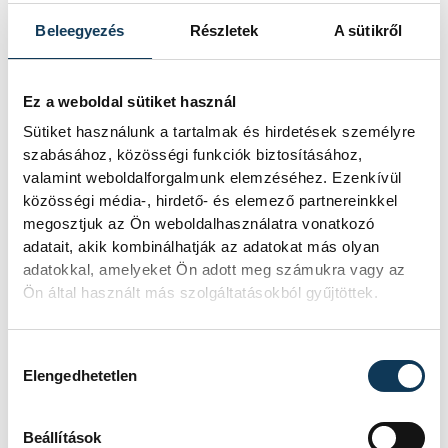
mutatkozott be
Beleegyezés
Részletek
A sütikről
Veszprém-mezben
Ez a weboldal sütiket használ
A bajnoki és Magyar Kupa-címvédő
One Veszprém fölényes, 44–25-ös
Sütiket használunk a tartalmak és hirdetések személyre
győzelmet aratott az ETO University
szabásához, közösségi funkciók biztosításához,
HT vendégeként csütörtökön, ezzel
valamint weboldalforgalmunk elemzéséhez. Ezenkívül
sikerrel kezdte a nyári felkészülési
közösségi média-, hirdető- és elemező partnereinkkel
mérkőzések sorát. Xavier Pascual
megosztjuk az Ön weboldalhasználatra vonatkozó
együttese nagy tempót diktált, és a
adatait, akik kombinálhatják az adatokat más olyan
találkozó nagy részében kézben
adatokkal, amelyeket Ön adott meg számukra vagy az
tartotta az eseményeket.
Ön által használt más szolgáltatásokból gyűjtöttek.
Női kézilabda ifjúsági
Hozzájárulás kiválasztása
Elengedhetetlen
vb: a magyar válogatott
kikapott Dániától a
Beállítások