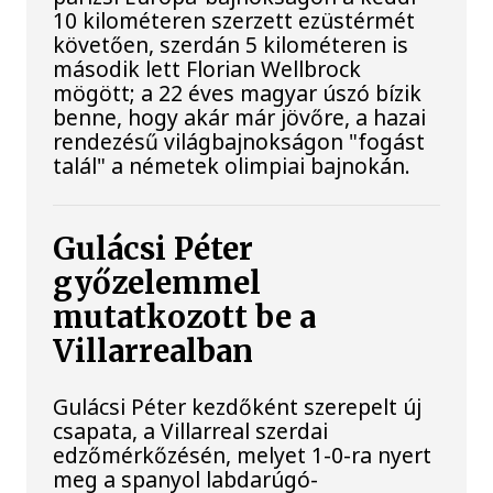
10 kilométeren szerzett ezüstérmét
követően, szerdán 5 kilométeren is
második lett Florian Wellbrock
mögött; a 22 éves magyar úszó bízik
benne, hogy akár már jövőre, a hazai
rendezésű világbajnokságon "fogást
talál" a németek olimpiai bajnokán.
Gulácsi Péter
győzelemmel
mutatkozott be a
Villarrealban
Gulácsi Péter kezdőként szerepelt új
csapata, a Villarreal szerdai
edzőmérkőzésén, melyet 1-0-ra nyert
meg a spanyol labdarúgó-