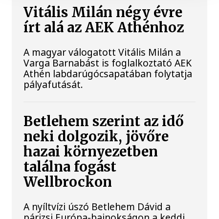
Vitális Milán négy évre
írt alá az AEK Athénhoz
A magyar válogatott Vitális Milán a
Varga Barnabást is foglalkoztató AEK
Athén labdarúgócsapatában folytatja
pályafutását.
Betlehem szerint az idő
neki dolgozik, jövőre
hazai környezetben
találna fogást
Wellbrockon
A nyíltvízi úszó Betlehem Dávid a
párizsi Európa-bajnokságon a keddi