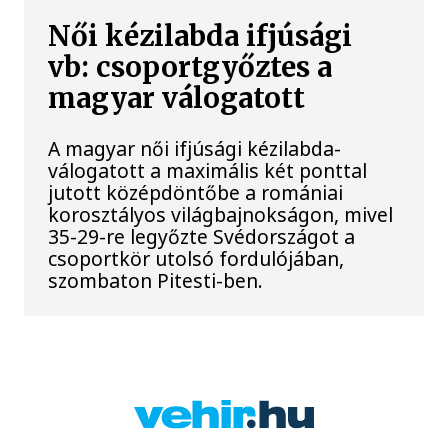
Női kézilabda ifjúsági
vb: csoportgyőztes a
magyar válogatott
A magyar női ifjúsági kézilabda-
válogatott a maximális két ponttal
jutott középdöntőbe a romániai
korosztályos világbajnokságon, mivel
35-29-re legyőzte Svédországot a
csoportkör utolsó fordulójában,
szombaton Pitesti-ben.