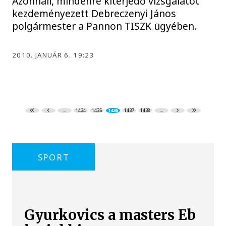
Azonnali, mindenre kiterjedő vizsgálatot
kezdeményezett Debreczenyi János
polgármester a Pannon TISZK ügyében.
2010. JANUÁR 6. 19:23
...
1434
1435
1436
1437
1438
...
SPORT
Gyurkovics a masters Eb