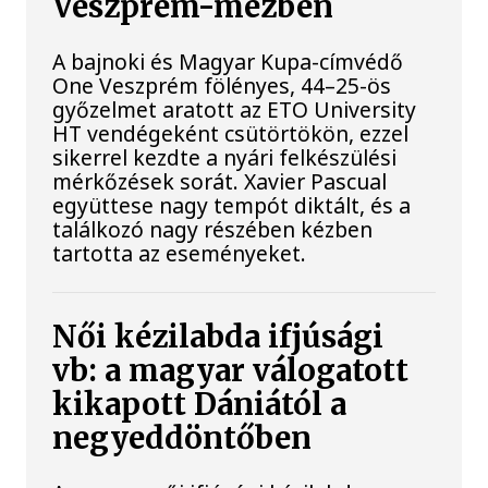
Veszprém-mezben
A bajnoki és Magyar Kupa-címvédő
One Veszprém fölényes, 44–25-ös
győzelmet aratott az ETO University
HT vendégeként csütörtökön, ezzel
sikerrel kezdte a nyári felkészülési
mérkőzések sorát. Xavier Pascual
együttese nagy tempót diktált, és a
találkozó nagy részében kézben
tartotta az eseményeket.
Női kézilabda ifjúsági
vb: a magyar válogatott
kikapott Dániától a
negyeddöntőben