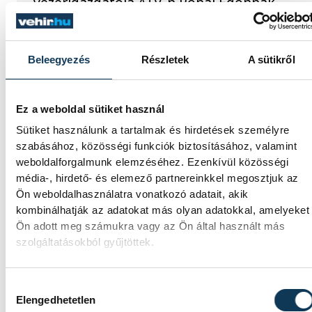
vezérigazgatója ATV-n Rónai Egonnak
adott interjújában vázolta fel a Paksi
Atomerőmű előtt álló példátlan
technológiai kihívásokat. A szakember, aki
Beleegyezés
Részletek
A sütikről
korábban éveken át felelt a hazai
energetikai fejlesztésekért és a paksi
blokkok működéséért, arra figyelmeztet: a
erőmű olyan üzemállapotban van, amelyre
Ez a weboldal sütiket használ
eredetileg nem tervezték.
Sütiket használunk a tartalmak és hirdetések személyre
szabásához, közösségi funkciók biztosításához, valamint
weboldalforgalmunk elemzéséhez. Ezenkívül közösségi
A Tisza-frakció
média-, hirdető- és elemező partnereinkkel megosztjuk az
kezdeményezte, hogy jövő
Ön weboldalhasználatra vonatkozó adatait, akik
kombinálhatják az adatokat más olyan adatokkal, amelyeket
kedden legyen az
Ön adott meg számukra vagy az Ön által használt más
államfőválasztás
szolgáltatásokból gyűjtöttek.
A Tisza-frakció kezdeményezte, hogy a
Hozzájárulás kiválasztása
parlament jövő kedden válassza meg az új
Elengedhetetlen
köztársasági elnököt.