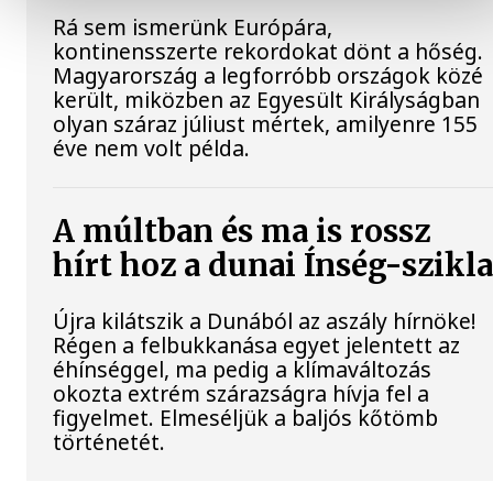
Rá sem ismerünk Európára,
kontinensszerte rekordokat dönt a hőség.
Magyarország a legforróbb országok közé
került, miközben az Egyesült Királyságban
olyan száraz júliust mértek, amilyenre 155
éve nem volt példa.
A múltban és ma is rossz
hírt hoz a dunai Ínség-szikl
Újra kilátszik a Dunából az aszály hírnöke!
Régen a felbukkanása egyet jelentett az
éhínséggel, ma pedig a klímaváltozás
okozta extrém szárazságra hívja fel a
figyelmet. Elmeséljük a baljós kőtömb
történetét.