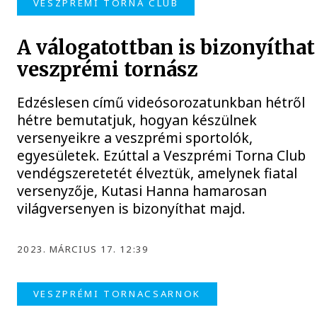
VESZPRÉMI TORNA CLUB
A válogatottban is bizonyíthat
veszprémi tornász
Edzéslesen című videósorozatunkban hétről
hétre bemutatjuk, hogyan készülnek
versenyeikre a veszprémi sportolók,
egyesületek. Ezúttal a Veszprémi Torna Club
vendégszeretetét élveztük, amelynek fiatal
versenyzője, Kutasi Hanna hamarosan
világversenyen is bizonyíthat majd.
2023. MÁRCIUS 17. 12:39
VESZPRÉMI TORNACSARNOK