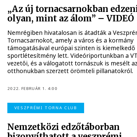
„Az új tornacsarnokban edzen
olyan, mint az álom” – VIDEÓ
Nemrégiben hivatalosan is átadták a Veszpré
Tornacsarnokot, amely a város és a kormány
támogatásával európai szinten is kiemelkedő
sportlétesítmény lett. Videóriportunkban a V
vezetői, és a válogatott tornászuk is mesélt az
otthonukban szerzett örömteli pillanatokról.
2022. FEBRUÁR 1. 4:00
VESZPRÉMI TORNA CLUB
Nemzetközi edzőtáborban
bizonyíthatott a veszprémi