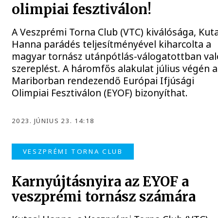
olimpiai fesztiválon!
A Veszprémi Torna Club (VTC) kiválósága, Kuta
Hanna parádés teljesítményével kiharcolta a
magyar tornász utánpótlás-válogatottban val
szereplést. A háromfős alakulat július végén a
Mariborban rendezendő Európai Ifjúsági
Olimpiai Fesztiválon (EYOF) bizonyíthat.
2023. JÚNIUS 23. 14:18
VESZPRÉMI TORNA CLUB
Karnyújtásnyira az EYOF a
veszprémi tornász számára