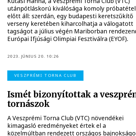
Kutasi Hanna, a Veszprémi Torna Club (VTC)
utánpótláskorú kiválósága komoly próbatétel
előtt áll: szerdán, egy budapesti keretszűkítő
verseny keretében kiharcolhatja a válogatott
tagságot a július végén Mariborban rendeze
Európai Ifjúsági Olimpiai Fesztiválra (EYOF).
2023. JÚNIUS 20. 10:26
VESZPRÉMI TORNA CLUB
Ismét bizonyítottak a veszpré
tornászok
A Veszprémi Torna Club (VTC) növendékei
kimagasló eredményeket értek el a
közelmúltban rendezett országos bajnokságo