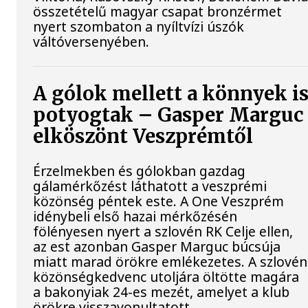
összetételű magyar csapat bronzérmet
nyert szombaton a nyíltvízi úszók
váltóversenyében.
A gólok mellett a könnyek i
potyogtak – Gasper Marguc
elköszönt Veszprémtől
Érzelmekben és gólokban gazdag
gálamérkőzést láthatott a veszprémi
közönség péntek este. A One Veszprém
idénybeli első hazai mérkőzésén
fölényesen nyert a szlovén RK Celje ellen,
az est azonban Gasper Marguc búcsúja
miatt marad örökre emlékezetes. A szlovén
közönségkedvenc utoljára öltötte magára
a bakonyiak 24-es mezét, amelyet a klub
örökre visszavonultatott.