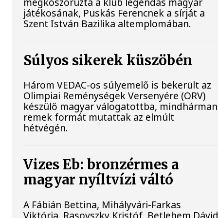
megkoszorúzta a klub legendás magyar
játékosának, Puskás Ferencnek a sírját a
Szent István Bazilika altemplomában.
Súlyos sikerek küszöbén
Három VEDAC-os súlyemelő is bekerült az
Olimpiai Reménységek Versenyére (ORV)
készülő magyar válogatottba, mindhárman
remek formát mutattak az elmúlt
hétvégén.
Vizes Eb: bronzérmes a
magyar nyíltvízi váltó
A Fábián Bettina, Mihályvári-Farkas
Viktória, Rasovszky Kristóf, Betlehem Dávi