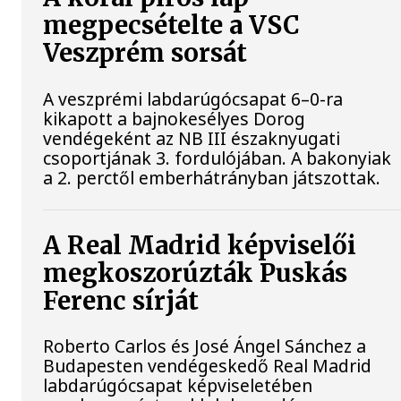
megpecsételte a VSC
Veszprém sorsát
A veszprémi labdarúgócsapat 6–0-ra
kikapott a bajnokesélyes Dorog
vendégeként az NB III északnyugati
csoportjának 3. fordulójában. A bakonyiak
a 2. perctől emberhátrányban játszottak.
A Real Madrid képviselői
megkoszorúzták Puskás
Ferenc sírját
Roberto Carlos és José Ángel Sánchez a
Budapesten vendégeskedő Real Madrid
labdarúgócsapat képviseletében