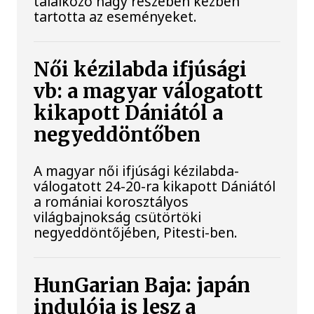
találkozó nagy részében kézben
tartotta az eseményeket.
Női kézilabda ifjúsági
vb: a magyar válogatott
kikapott Dániától a
negyeddöntőben
A magyar női ifjúsági kézilabda-
válogatott 24-20-ra kikapott Dániától
a romániai korosztályos
világbajnokság csütörtöki
negyeddöntőjében, Pitesti-ben.
HunGarian Baja: japán
indulója is lesz a