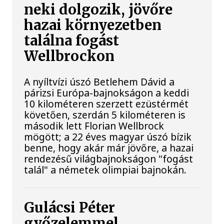
neki dolgozik, jövőre
hazai környezetben
találna fogást
Wellbrockon
A nyíltvízi úszó Betlehem Dávid a
párizsi Európa-bajnokságon a keddi
10 kilométeren szerzett ezüstérmét
követően, szerdán 5 kilométeren is
második lett Florian Wellbrock
mögött; a 22 éves magyar úszó bízik
benne, hogy akár már jövőre, a hazai
rendezésű világbajnokságon "fogást
talál" a németek olimpiai bajnokán.
Gulácsi Péter
győzelemmel