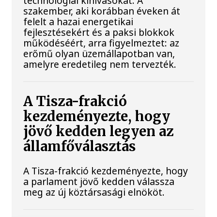
technológiai kihívásokat. A
szakember, aki korábban éveken át
felelt a hazai energetikai
fejlesztésekért és a paksi blokkok
működéséért, arra figyelmeztet: az
erőmű olyan üzemállapotban van,
amelyre eredetileg nem tervezték.
A Tisza-frakció
kezdeményezte, hogy
jövő kedden legyen az
államfőválasztás
A Tisza-frakció kezdeményezte, hogy
a parlament jövő kedden válassza
meg az új köztársasági elnököt.