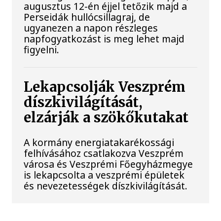
augusztus 12-én éjjel tetőzik majd a
Perseidák hullócsillagraj, de
ugyanezen a napon részleges
napfogyatkozást is meg lehet majd
figyelni.
Lekapcsolják Veszprém
díszkivilágítását,
elzárják a szökőkutakat
A kormány energiatakarékossági
felhívásához csatlakozva Veszprém
városa és Veszprémi Főegyházmegye
is lekapcsolta a veszprémi épületek
és nevezetességek díszkivilágítását.