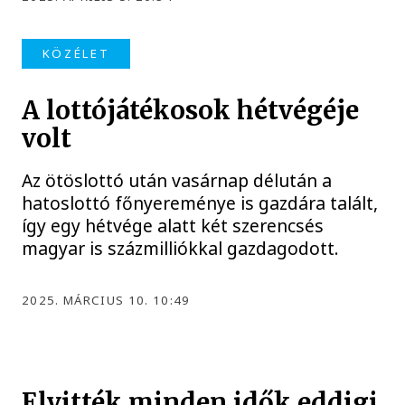
KÖZÉLET
A lottójátékosok hétvégéje
volt
Az ötöslottó után vasárnap délután a
hatoslottó főnyereménye is gazdára talált,
így egy hétvége alatt két szerencsés
magyar is százmilliókkal gazdagodott.
2025. MÁRCIUS 10. 10:49
Elvitték minden idők eddigi