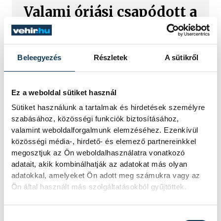
Valami óriási csapódott a
Holdba ma reggel
Rendhagyó esemény zajlott le kedden
Beleegyezés
Részletek
A sütikről
reggel. Magyar idő szerint 8:35 körül
a Hold felszínébe csapódott a SpaceX
egyik Falcon–9 rakétájának felső
Ez a weboldal sütiket használ
fokozata. A becsapódást a Földről
szabad szemmel nem lehetett látni, a
Sütiket használunk a tartalmak és hirdetések személyre
szakemberek azonban távcsövekkel
szabásához, közösségi funkciók biztosításához,
figyelték az eseményt.
valamint weboldalforgalmunk elemzéséhez. Ezenkívül
közösségi média-, hirdető- és elemező partnereinkkel
megosztjuk az Ön weboldalhasználatra vonatkozó
Rekordok Európában –
adatait, akik kombinálhatják az adatokat más olyan
adatokkal, amelyeket Ön adott meg számukra vagy az
Magyarország a
Ön által használt más szolgáltatásokból gyűjtöttek.
legforróbb, Angliában
szárazság tombol
Hozzájárulás kiválasztása