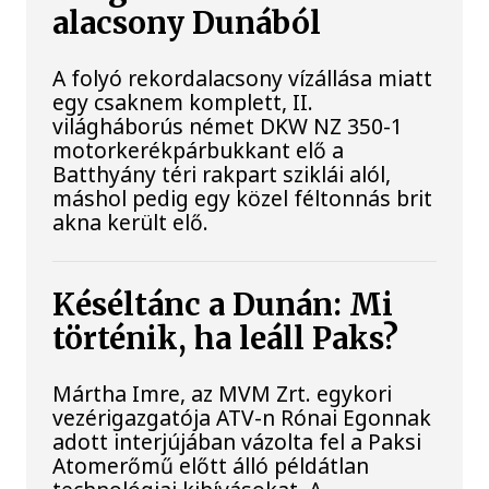
alacsony Dunából
A folyó rekordalacsony vízállása miatt
egy csaknem komplett, II.
világháborús német DKW NZ 350-1
motorkerékpárbukkant elő a
Batthyány téri rakpart sziklái alól,
máshol pedig egy közel féltonnás brit
akna került elő.
Késéltánc a Dunán: Mi
történik, ha leáll Paks?
Mártha Imre, az MVM Zrt. egykori
vezérigazgatója ATV-n Rónai Egonnak
adott interjújában vázolta fel a Paksi
Atomerőmű előtt álló példátlan