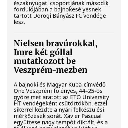
északnyugati csoportjának második
fordulójában a bajnokesélyesnek
tartott Dorogi Bányász FC vendége
lesz.
Nielsen bravúrokkal,
Imre két góllal
mutatkozott be
Veszprém-mezben
A bajnoki és Magyar Kupa-címvédő
One Veszprém fölényes, 44–25-ös
győzelmet aratott az ETO University
HT vendégeként csütörtökön, ezzel
sikerrel kezdte a nyári felkészülési
mérkőzések sorát. Xavier Pascual
együttese nagy tempót diktált, és a