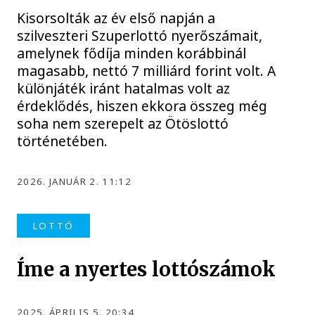
Kisorsolták az év első napján a
szilveszteri Szuperlottó nyerőszámait,
amelynek fődíja minden korábbinál
magasabb, nettó 7 milliárd forint volt. A
különjáték iránt hatalmas volt az
érdeklődés, hiszen ekkora összeg még
soha nem szerepelt az Ötöslottó
történetében.
2026. JANUÁR 2. 11:12
LOTTÓ
Íme a nyertes lottószámok
2025. ÁPRILIS 5. 20:34