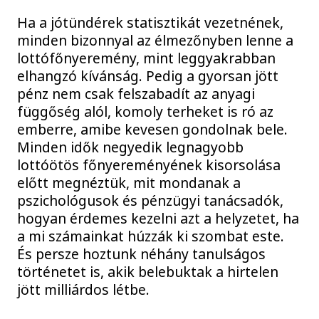
Ha a jótündérek statisztikát vezetnének,
minden bizonnyal az élmezőnyben lenne a
lottófőnyeremény, mint leggyakrabban
elhangzó kívánság. Pedig a gyorsan jött
pénz nem csak felszabadít az anyagi
függőség alól, komoly terheket is ró az
emberre, amibe kevesen gondolnak bele.
Minden idők negyedik legnagyobb
lottóötös főnyereményének kisorsolása
előtt megnéztük, mit mondanak a
pszichológusok és pénzügyi tanácsadók,
hogyan érdemes kezelni azt a helyzetet, ha
a mi számainkat húzzák ki szombat este.
És persze hoztunk néhány tanulságos
történetet is, akik belebuktak a hirtelen
jött milliárdos létbe.