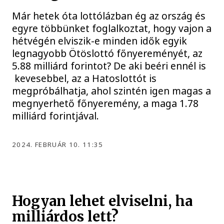
Már hetek óta lottólázban ég az ország és
egyre többünket foglalkoztat, hogy vajon a
hétvégén elviszik-e minden idők egyik
legnagyobb Ötöslottó főnyereményét, az
5.88 milliárd forintot? De aki beéri ennél is
kevesebbel, az a Hatoslottót is
megpróbálhatja, ahol szintén igen magas a
megnyerhető főnyeremény, a maga 1.78
milliárd forintjával.
2024. FEBRUÁR 10. 11:35
Hogyan lehet elviselni, ha
milliárdos lett?