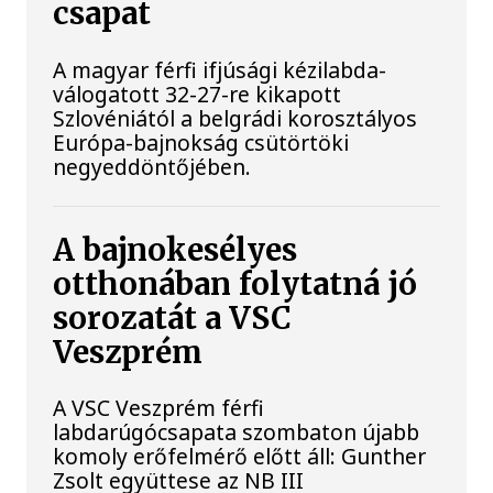
csapat
A magyar férfi ifjúsági kézilabda-
válogatott 32-27-re kikapott
Szlovéniától a belgrádi korosztályos
Európa-bajnokság csütörtöki
negyeddöntőjében.
A bajnokesélyes
otthonában folytatná jó
sorozatát a VSC
Veszprém
A VSC Veszprém férfi
labdarúgócsapata szombaton újabb
komoly erőfelmérő előtt áll: Gunther
Zsolt együttese az NB III