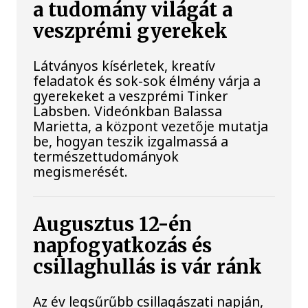
a tudomány világát a
veszprémi gyerekek
Látványos kísérletek, kreatív
feladatok és sok-sok élmény várja a
gyerekeket a veszprémi Tinker
Labsben. Videónkban Balassa
Marietta, a központ vezetője mutatja
be, hogyan teszik izgalmassá a
természettudományok
megismerését.
Augusztus 12-én
napfogyatkozás és
csillaghullás is vár ránk
Az év legsűrűbb csillagászati napján,