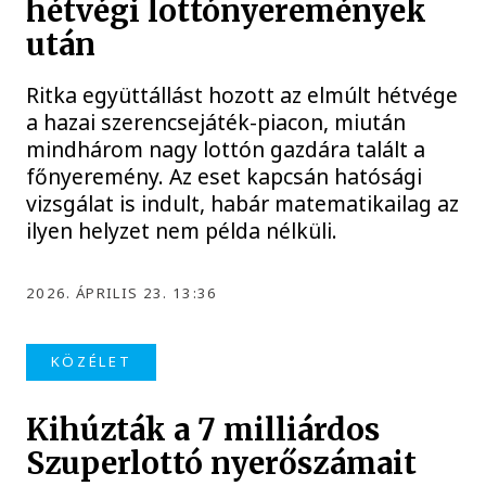
hétvégi lottónyeremények
után
Ritka együttállást hozott az elmúlt hétvége
a hazai szerencsejáték-piacon, miután
mindhárom nagy lottón gazdára talált a
főnyeremény. Az eset kapcsán hatósági
vizsgálat is indult, habár matematikailag az
ilyen helyzet nem példa nélküli.
2026. ÁPRILIS 23. 13:36
KÖZÉLET
Kihúzták a 7 milliárdos
Szuperlottó nyerőszámait