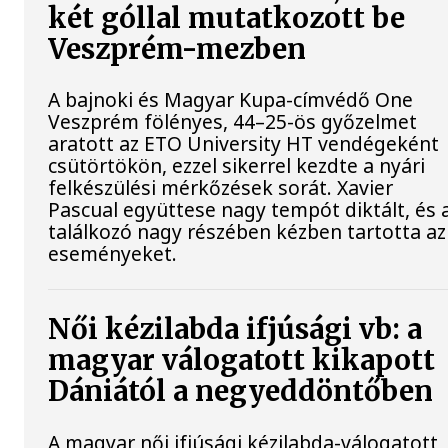
két góllal mutatkozott be
Veszprém-mezben
A bajnoki és Magyar Kupa-címvédő One
Veszprém fölényes, 44–25-ös győzelmet
aratott az ETO University HT vendégeként
csütörtökön, ezzel sikerrel kezdte a nyári
felkészülési mérkőzések sorát. Xavier
Pascual együttese nagy tempót diktált, és 
találkozó nagy részében kézben tartotta az
eseményeket.
Női kézilabda ifjúsági vb: a
magyar válogatott kikapott
Dániától a negyeddöntőben
A magyar női ifjúsági kézilabda-válogatott