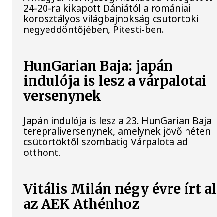
24-20-ra kikapott Dániától a romániai
korosztályos világbajnokság csütörtöki
negyeddöntőjében, Pitesti-ben.
HunGarian Baja: japán
indulója is lesz a várpalotai
versenynek
Japán indulója is lesz a 23. HunGarian Baja
terepraliversenynek, amelynek jövő héten
csütörtöktől szombatig Várpalota ad
otthont.
Vitális Milán négy évre írt a
az AEK Athénhoz