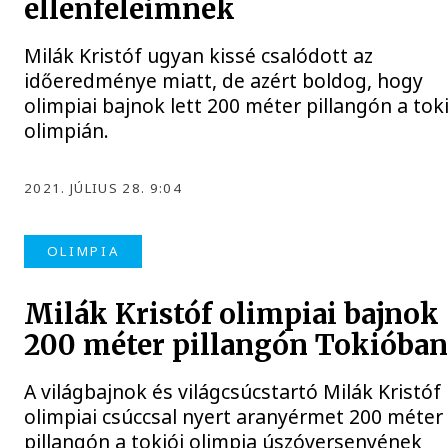
ellenfeleimnek
Milák Kristóf ugyan kissé csalódott az
időeredménye miatt, de azért boldog, hogy
olimpiai bajnok lett 200 méter pillangón a tok
olimpián.
2021. JÚLIUS 28. 9:04
OLIMPIA
Milák Kristóf olimpiai bajnok
200 méter pillangón Tokióba
A világbajnok és világcsúcstartó Milák Kristóf
olimpiai csúccsal nyert aranyérmet 200 méter
pillangón a tokiói olimpia úszóversenyének