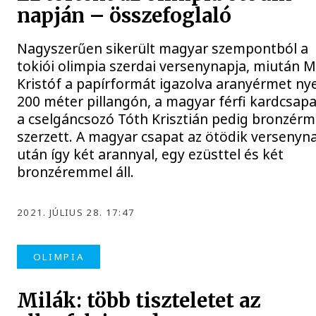
napján – összefoglaló
Nagyszerűen sikerült magyar szempontból a
tokiói olimpia szerdai versenynapja, miután M
Kristóf a papírformát igazolva aranyérmet ny
200 méter pillangón, a magyar férfi kardcsapa
a cselgáncsozó Tóth Krisztián pedig bronzérm
szerzett. A magyar csapat az ötödik versenyn
után így két arannyal, egy ezüsttel és két
bronzéremmel áll.
2021. JÚLIUS 28. 17:47
OLIMPIA
Milák: több tiszteletet az