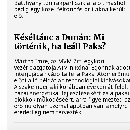
Batthyány téri rakpart sziklái alól, máshol
pedig egy közel féltonnás brit akna került
elő.
Késéltánc a Dunán: Mi
történik, ha leáll Paks?
Mártha Imre, az MVM Zrt. egykori
vezérigazgatója ATV-n Rónai Egonnak adot
interjújában vázolta fel a Paksi Atomerőmű
előtt álló példátlan technológiai kihívásoka
A szakember, aki korábban éveken át felelt
hazai energetikai fejlesztésekért és a paksi
blokkok működéséért, arra figyelmeztet: a
erőmű olyan üzemállapotban van, amelyre
eredetileg nem tervezték.