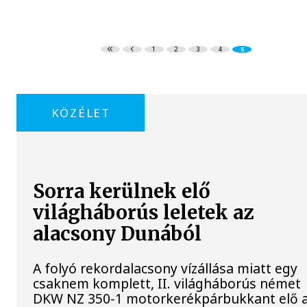
1
2
3
4
5
KÖZÉLET
Sorra kerülnek elő
világháborús leletek az
alacsony Dunából
A folyó rekordalacsony vízállása miatt egy
csaknem komplett, II. világháborús német
DKW NZ 350-1 motorkerékpárbukkant elő 