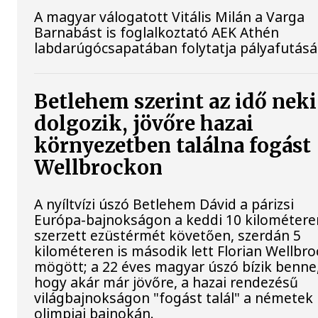
A magyar válogatott Vitális Milán a Varga
Barnabást is foglalkoztató AEK Athén
labdarúgócsapatában folytatja pályafutásá
Betlehem szerint az idő neki
dolgozik, jövőre hazai
környezetben találna fogást
Wellbrockon
A nyíltvízi úszó Betlehem Dávid a párizsi
Európa-bajnokságon a keddi 10 kilométere
szerzett ezüstérmét követően, szerdán 5
kilométeren is második lett Florian Wellbro
mögött; a 22 éves magyar úszó bízik benne
hogy akár már jövőre, a hazai rendezésű
világbajnokságon "fogást talál" a németek
olimpiai bajnokán.