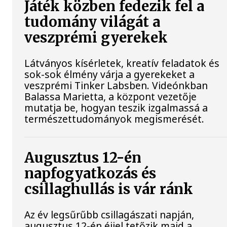
Játék közben fedezik fel a
tudomány világát a
veszprémi gyerekek
Látványos kísérletek, kreatív feladatok és
sok-sok élmény várja a gyerekeket a
veszprémi Tinker Labsben. Videónkban
Balassa Marietta, a központ vezetője
mutatja be, hogyan teszik izgalmassá a
természettudományok megismerését.
Augusztus 12-én
napfogyatkozás és
csillaghullás is vár ránk
Az év legsűrűbb csillagászati napján,
augusztus 12-én éjjel tetőzik majd a