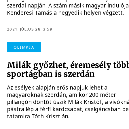
szerdai napján. A szám másik magyar indulója
Kenderesi Tamás a negyedik helyen végzett.
2021. JÚLIUS 28. 3:59
OLIMPIA
Milák győzhet, éremesély töb
sportágban is szerdán
Az esélyek alapján erős napjuk lehet a
magyaroknak szerdán, amikor 200 méter
pillangón döntőt úszik Milák Kristóf, a vívókná
pástra lép a férfi kardcsapat, cselgáncsban p
tatamira Tóth Krisztián.