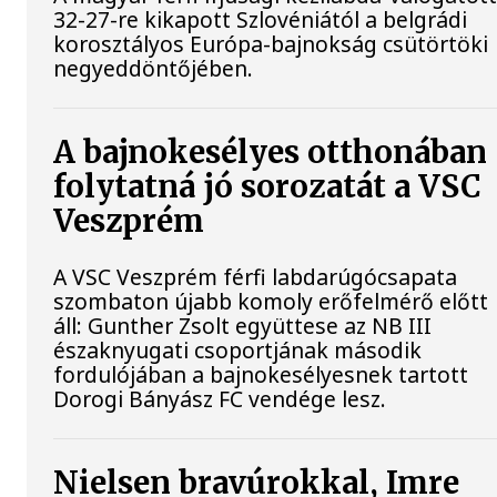
32-27-re kikapott Szlovéniától a belgrádi
korosztályos Európa-bajnokság csütörtöki
negyeddöntőjében.
A bajnokesélyes otthonában
folytatná jó sorozatát a VSC
Veszprém
A VSC Veszprém férfi labdarúgócsapata
szombaton újabb komoly erőfelmérő előtt
áll: Gunther Zsolt együttese az NB III
északnyugati csoportjának második
fordulójában a bajnokesélyesnek tartott
Dorogi Bányász FC vendége lesz.
Nielsen bravúrokkal, Imre