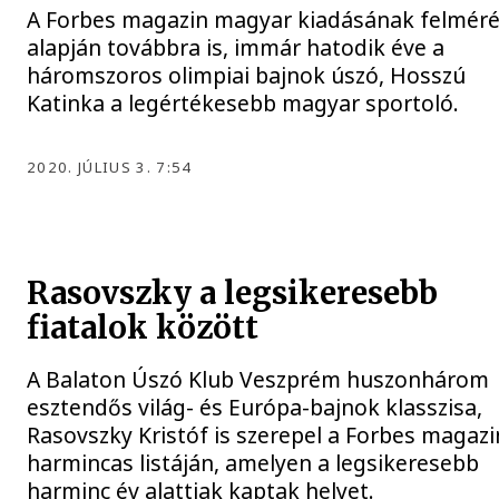
A Forbes magazin magyar kiadásának felmér
alapján továbbra is, immár hatodik éve a
háromszoros olimpiai bajnok úszó, Hosszú
Katinka a legértékesebb magyar sportoló.
2020. JÚLIUS 3. 7:54
Rasovszky a legsikeresebb
fiatalok között
A Balaton Úszó Klub Veszprém huszonhárom
esztendős világ- és Európa-bajnok klasszisa,
Rasovszky Kristóf is szerepel a Forbes magazi
harmincas listáján, amelyen a legsikeresebb
harminc év alattiak kaptak helyet.