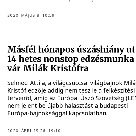
2020. MÁJUS 8. 10:59
Másfél hónapos úszáshiány u
14 hetes nonstop edzésmunka
vár Milák Kristófra
Selmeci Attila, a világcsúccsal világbajnok Mil
Kristóf edzője addig nem tesz le a felkészítési
terveiről, amíg az Európai Úszó Szövetség (LE
nem jelent be újabb halasztást a budapesti
Európa-bajnoksággal kapcsolatban.
2020. ÁPRILIS 26. 19:10