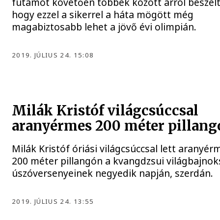
futamot követően többek között arról beszélt
hogy ezzel a sikerrel a háta mögött még
magabiztosabb lehet a jövő évi olimpián.
2019. JÚLIUS 24. 15:08
Milák Kristóf világcsúccsal
aranyérmes 200 méter pillang
Milák Kristóf óriási világcsúccsal lett aranyér
200 méter pillangón a kvangdzsui világbajno
úszóversenyeinek negyedik napján, szerdán.
2019. JÚLIUS 24. 13:55