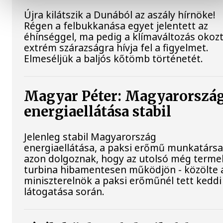
Újra kilátszik a Dunából az aszály hírnöke!
Régen a felbukkanása egyet jelentett az
éhínséggel, ma pedig a klímaváltozás okoz
extrém szárazságra hívja fel a figyelmet.
Elmeséljük a baljós kőtömb történetét.
Magyar Péter: Magyarorszá
energiaellátása stabil
Jelenleg stabil Magyarország
energiaellátása, a paksi erőmű munkatársa
azon dolgoznak, hogy az utolsó még terme
turbina hibamentesen működjön - közölte 
miniszterelnök a paksi erőműnél tett keddi
látogatása során.