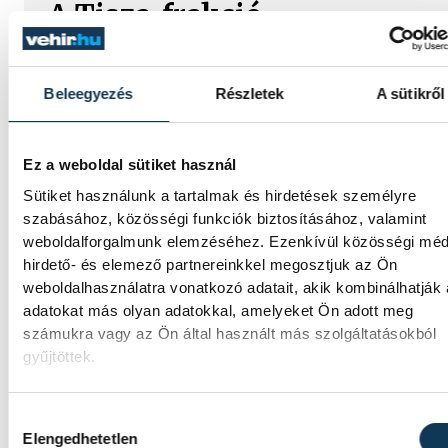
A Tisza-frakció
kezdeményezte, hogy jövő
kedden legyen az
Beleegyezés
Részletek
A sütikről
államfőválasztás
A Tisza-frakció kezdeményezte, hogy a
Ez a weboldal sütiket használ
parlament jövő kedden válassza meg az új
Sütiket használunk a tartalmak és hirdetések személyre
köztársasági elnököt.
szabásához, közösségi funkciók biztosításához, valamint
weboldalforgalmunk elemzéséhez. Ezenkívül közösségi méd
hirdető- és elemező partnereinkkel megosztjuk az Ön
Valami óriási csapódott a
weboldalhasználatra vonatkozó adatait, akik kombinálhatják
Holdba ma reggel
adatokat más olyan adatokkal, amelyeket Ön adott meg
számukra vagy az Ön által használt más szolgáltatásokból
Rendhagyó esemény zajlott le kedden
gyűjtöttek.
reggel. Magyar idő szerint 8:35 körül a Hol
felszínébe csapódott a SpaceX egyik Falcon
Hozzájárulás kiválasztása
9 rakétájának felső fokozata. A becsapódás
Elengedhetetlen
a Földről szabad szemmel nem lehetett látn