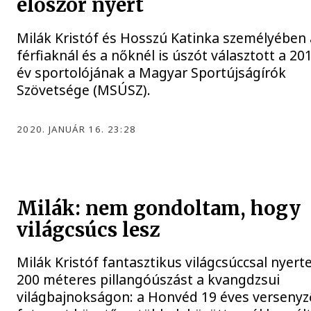
először nyert
Milák Kristóf és Hosszú Katinka személyében 
férfiaknál és a nőknél is úszót választott a 20
év sportolójának a Magyar Sportújságírók
Szövetsége (MSÚSZ).
2020. JANUÁR 16. 23:28
Milák: nem gondoltam, hogy
világcsúcs lesz
Milák Kristóf fantasztikus világcsúccsal nyert
200 méteres pillangóúszást a kvangdzsui
világbajnokságon: a Honvéd 19 éves versenyz