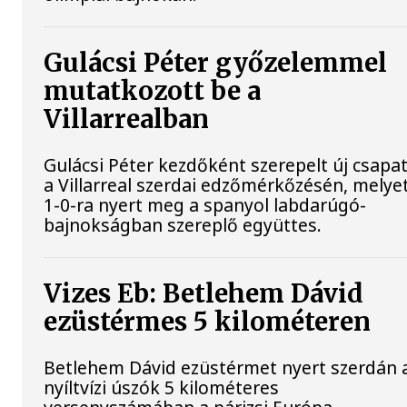
Gulácsi Péter győzelemmel
mutatkozott be a
Villarrealban
Gulácsi Péter kezdőként szerepelt új csapat
a Villarreal szerdai edzőmérkőzésén, melye
1-0-ra nyert meg a spanyol labdarúgó-
bajnokságban szereplő együttes.
Vizes Eb: Betlehem Dávid
ezüstérmes 5 kilométeren
Betlehem Dávid ezüstérmet nyert szerdán 
nyíltvízi úszók 5 kilométeres