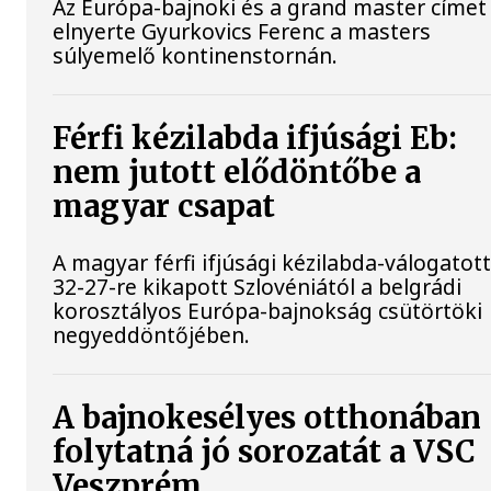
Az Európa-bajnoki és a grand master címet 
elnyerte Gyurkovics Ferenc a masters
súlyemelő kontinenstornán.
Férfi kézilabda ifjúsági Eb:
nem jutott elődöntőbe a
magyar csapat
A magyar férfi ifjúsági kézilabda-válogatot
32-27-re kikapott Szlovéniától a belgrádi
korosztályos Európa-bajnokság csütörtöki
negyeddöntőjében.
A bajnokesélyes otthonában
folytatná jó sorozatát a VSC
Veszprém