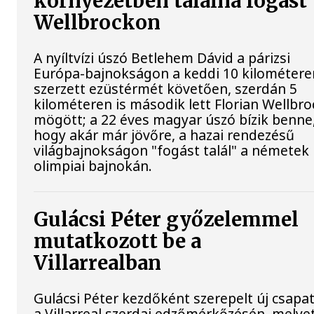
környezetben találna fogást
Wellbrockon
A nyíltvízi úszó Betlehem Dávid a párizsi
Európa-bajnokságon a keddi 10 kilométere
szerzett ezüstérmét követően, szerdán 5
kilométeren is második lett Florian Wellbro
mögött; a 22 éves magyar úszó bízik benne
hogy akár már jövőre, a hazai rendezésű
világbajnokságon "fogást talál" a németek
olimpiai bajnokán.
Gulácsi Péter győzelemmel
mutatkozott be a
Villarrealban
Gulácsi Péter kezdőként szerepelt új csapat
a Villarreal szerdai edzőmérkőzésén, melye