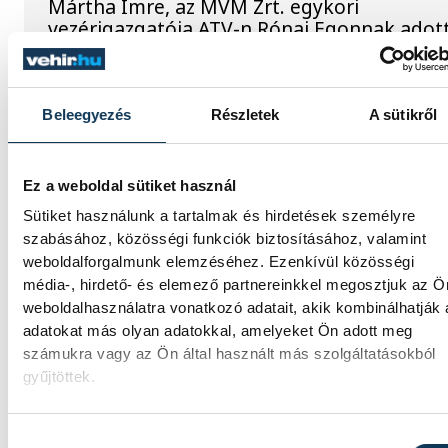
Mártha Imre, az MVM Zrt. egykori
vezérigazgatója ATV-n Rónai Egonnak adot
interjújában vázolta fel a Paksi Atomerőmű
előtt álló példátlan technológiai kihívásoka
A szakember, aki korábban éveken át felelt
hazai energetikai fejlesztésekért és a paksi
Beleegyezés
Részletek
A sütikről
blokkok működéséért, arra figyelmeztet: a
erőmű olyan üzemállapotban van, amelyre
eredetileg nem tervezték.
Ez a weboldal sütiket használ
Sütiket használunk a tartalmak és hirdetések személyre
szabásához, közösségi funkciók biztosításához, valamint
A Tisza-frakció
weboldalforgalmunk elemzéséhez. Ezenkívül közösségi
kezdeményezte, hogy jövő
média-, hirdető- és elemező partnereinkkel megosztjuk az Ö
weboldalhasználatra vonatkozó adatait, akik kombinálhatják
kedden legyen az
adatokat más olyan adatokkal, amelyeket Ön adott meg
államfőválasztás
számukra vagy az Ön által használt más szolgáltatásokból
gyűjtöttek.
A Tisza-frakció kezdeményezte, hogy a
parlament jövő kedden válassza meg az új
Hozzájárulás kiválasztása
köztársasági elnököt.