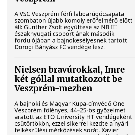
A VSC Veszprém férfi labdarúgócsapata
szombaton újabb komoly erőfelmérő előtt
áll: Gunther Zsolt együttese az NB III
északnyugati csoportjának második
fordulójában a bajnokesélyesnek tartott
Dorogi Bányász FC vendége lesz.
Nielsen bravúrokkal, Imre
két góllal mutatkozott be
Veszprém-mezben
A bajnoki és Magyar Kupa-címvédő One
Veszprém fölényes, 44–25-ös győzelmet
aratott az ETO University HT vendégeként
csütörtökön, ezzel sikerrel kezdte a nyári
felkészülési mérkőzések sorát. Xavier