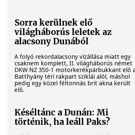
Sorra kerülnek elő
világháborús leletek az
alacsony Dunából
A folyó rekordalacsony vízállása miatt egy
csaknem komplett, II. világháborús német
DKW NZ 350-1 motorkerékpárbukkant elő 
Batthyány téri rakpart sziklái alól, máshol
pedig egy közel féltonnás brit akna került
elő.
Késéltánc a Dunán: Mi
történik, ha leáll Paks?