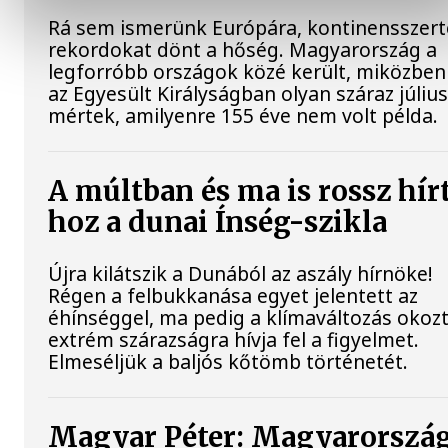
Rá sem ismerünk Európára, kontinensszert
rekordokat dönt a hőség. Magyarország a
legforróbb országok közé került, miközben
az Egyesült Királyságban olyan száraz július
mértek, amilyenre 155 éve nem volt példa.
A múltban és ma is rossz hír
hoz a dunai Ínség-szikla
Újra kilátszik a Dunából az aszály hírnöke!
Régen a felbukkanása egyet jelentett az
éhínséggel, ma pedig a klímaváltozás okoz
extrém szárazságra hívja fel a figyelmet.
Elmeséljük a baljós kőtömb történetét.
Magyar Péter: Magyarorszá