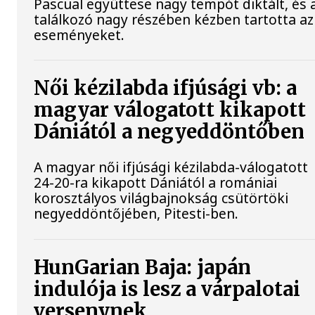
Pascual együttese nagy tempót diktált, és 
találkozó nagy részében kézben tartotta az
eseményeket.
Női kézilabda ifjúsági vb: a
magyar válogatott kikapott
Dániától a negyeddöntőben
A magyar női ifjúsági kézilabda-válogatott
24-20-ra kikapott Dániától a romániai
korosztályos világbajnokság csütörtöki
negyeddöntőjében, Pitesti-ben.
HunGarian Baja: japán
indulója is lesz a várpalotai
versenynek