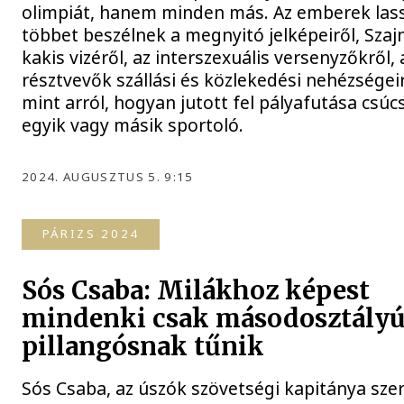
olimpiát, hanem minden más. Az emberek las
többet beszélnek a megnyitó jelképeiről, Szaj
kakis vizéről, az interszexuális versenyzőkről, 
résztvevők szállási és közlekedési nehézségeir
mint arról, hogyan jutott fel pályafutása csúc
egyik vagy másik sportoló.
2024. AUGUSZTUS 5. 9:15
PÁRIZS 2024
Sós Csaba: Milákhoz képest
mindenki csak másodosztály
pillangósnak tűnik
Sós Csaba, az úszók szövetségi kapitánya szer