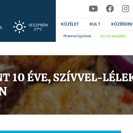
KÖZÉLET
KULT
KÖZÉRDEK
VESZPRÉM
6.
37°C
#Pannon Egyetem
#programajánló