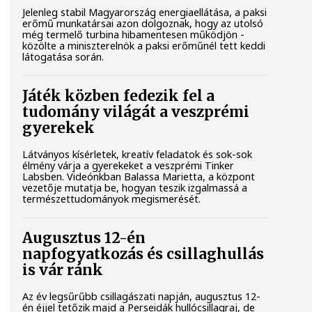
Jelenleg stabil Magyarország energiaellátása, a paksi
erőmű munkatársai azon dolgoznak, hogy az utolsó
még termelő turbina hibamentesen működjön -
közölte a miniszterelnök a paksi erőműnél tett keddi
látogatása során.
Játék közben fedezik fel a
tudomány világát a veszprémi
gyerekek
Látványos kísérletek, kreatív feladatok és sok-sok
élmény várja a gyerekeket a veszprémi Tinker
Labsben. Videónkban Balassa Marietta, a központ
vezetője mutatja be, hogyan teszik izgalmassá a
természettudományok megismerését.
Augusztus 12-én
napfogyatkozás és csillaghullás
is vár ránk
Az év legsűrűbb csillagászati napján, augusztus 12-
én éjjel tetőzik majd a Perseidák hullócsillagraj, de