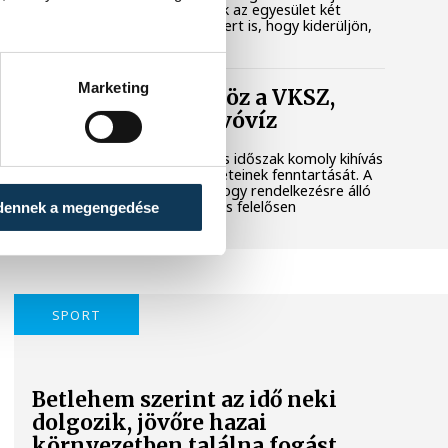
városi területet. Megkerestük az egyesület két
képviselőjét és a polgármestert is, hogy kiderüljön,
hol tart most az ügy.
Marketing
Folyamatosan öntöz a VKSZ,
mégsem fogy az ivóvíz
A tartós hőség és az aszályos időszak komoly kihívás
elé állítja Veszprém zöldfelületeinek fenntartását. A
városvezetés kiemelt célja, hogy rendelkezésre álló
vízkészletekkel takarékosan és felelősen
dennek a megengedése
gazdálkodjunk.
SPORT
Betlehem szerint az idő neki
dolgozik, jövőre hazai
környezetben találna fogást