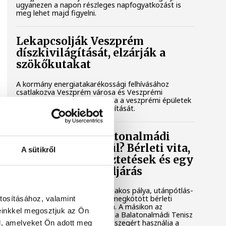
ugyanezen a napon részleges napfogyatkozást is
meg lehet majd figyelni.
Lekapcsolják Veszprém
díszkivilágítását, elzárják a
szökőkutakat
A kormány energiatakarékossági felhívásához
csatlakozva Veszprém városa és Veszprémi
Főegyházmegye is lekapcsolta a veszprémi épületek
és nevezetességek díszkivilágítását.
Mi történik a balatonalmádi
teniszpályák körül? Bérleti vita,
A sütikről
megszakadt egyeztetések és egy
tisztázatlan jogi eljárás
Évtizedes hagyomány, hat salakos pálya, utánpótlás-
nevelés és egy hosszú távra megkötött bérleti
tosításához, valamint
szerződés áll az egyik oldalon. A másikon az
einkkel megosztjuk az Ön
önkormányzat, amely szerint a Balatonalmádi Tenisz
Klub aránytalanul alacsony összegért használja a
l, amelyeket Ön adott meg