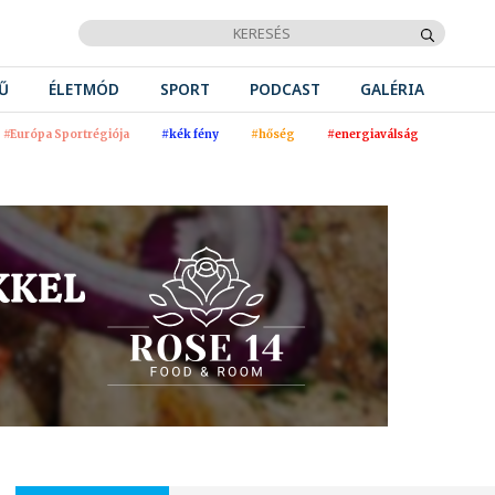
Ű
ÉLETMÓD
SPORT
PODCAST
GALÉRIA
#Európa Sportrégiója
#kék fény
#hőség
#energiaválság