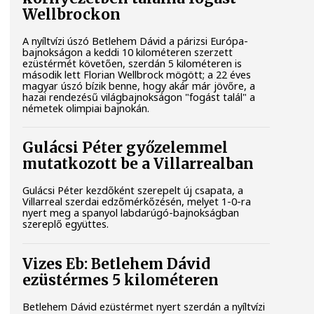
Wellbrockon
A nyíltvízi úszó Betlehem Dávid a párizsi Európa-
bajnokságon a keddi 10 kilométeren szerzett
ezüstérmét követően, szerdán 5 kilométeren is
második lett Florian Wellbrock mögött; a 22 éves
magyar úszó bízik benne, hogy akár már jövőre, a
hazai rendezésű világbajnokságon "fogást talál" a
németek olimpiai bajnokán.
Gulácsi Péter győzelemmel
mutatkozott be a Villarrealban
Gulácsi Péter kezdőként szerepelt új csapata, a
Villarreal szerdai edzőmérkőzésén, melyet 1-0-ra
nyert meg a spanyol labdarúgó-bajnokságban
szereplő együttes.
Vizes Eb: Betlehem Dávid
ezüstérmes 5 kilométeren
Betlehem Dávid ezüstérmet nyert szerdán a nyíltvízi