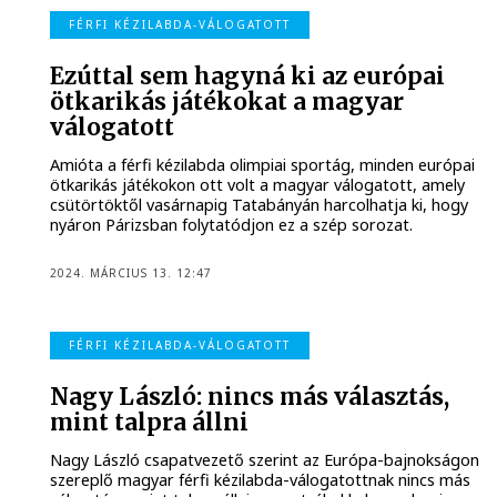
FÉRFI KÉZILABDA-VÁLOGATOTT
Ezúttal sem hagyná ki az európai
ötkarikás játékokat a magyar
válogatott
Amióta a férfi kézilabda olimpiai sportág, minden európai
ötkarikás játékokon ott volt a magyar válogatott, amely
csütörtöktől vasárnapig Tatabányán harcolhatja ki, hogy
nyáron Párizsban folytatódjon ez a szép sorozat.
2024. MÁRCIUS 13. 12:47
FÉRFI KÉZILABDA-VÁLOGATOTT
Nagy László: nincs más választás,
mint talpra állni
Nagy László csapatvezető szerint az Európa-bajnokságon
szereplő magyar férfi kézilabda-válogatottnak nincs más