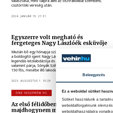
választása, mint talpra állni az osztrákokkal szembeni,
csütörtöki vereség után.
2024. JANUÁR 19. 21:31
Egyszerre volt megható és
fergeteges Nagy Lászlóék esküvője
Miután bő egy hónapja szűk körben kimondta egymásnak
a boldogító igent Nagy László, a Telekom Veszprém
legendás kézilabdázója és jelenleg sportigazgatója,
valamint párja, Sónyák Szilvia, a pár megtartotta a közel
150 fős, mesébe illő lakodalmát is.
Beleegyezés
2023. AUGUSZTUS 1. 10:29
Ez a weboldal sütiket haszn
ONE VESZPRÉM HC
Sütiket használunk a tartal
Az első félidőben a védekezésünk
weboldalforgalmunk elemzésé
majdhogynem minősíthetetlen volt
weboldalhasználatra vonatko