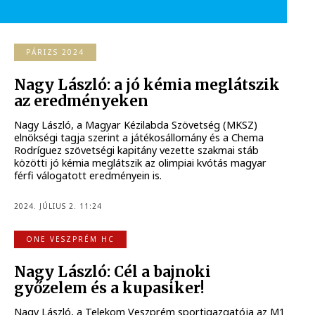
PÁRIZS 2024
Nagy László: a jó kémia meglátszik
az eredményeken
Nagy László, a Magyar Kézilabda Szövetség (MKSZ)
elnökségi tagja szerint a játékosállomány és a Chema
Rodríguez szövetségi kapitány vezette szakmai stáb
közötti jó kémia meglátszik az olimpiai kvótás magyar
férfi válogatott eredményein is.
2024. JÚLIUS 2. 11:24
ONE VESZPRÉM HC
Nagy László: Cél a bajnoki
győzelem és a kupasiker!
Nagy László, a Telekom Veszprém sportigazgatója az M1