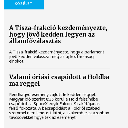
KÖZÉLET
A Tisza-frakció kezdeményezte,
hogy jövő kedden legyen az
államfőválasztás
A Tisza-frakció kezdeményezte, hogy a parlament
jövő kedden válassza meg az új köztársasági
elnököt.
Valami óriási csapódott a Holdba
ma reggel
Rendhagyó esemény zajlott le kedden reggel.
Magyar idő szerint 8:35 körül a Hold felszínébe
csapódott a SpaceX egyik Falcon–9 rakétájának
felső fokozata. A becsapódást a Földről szabad
szemmel nem lehetett látni, a szakemberek azonban
távcsövekkel figyelték az eseményt.