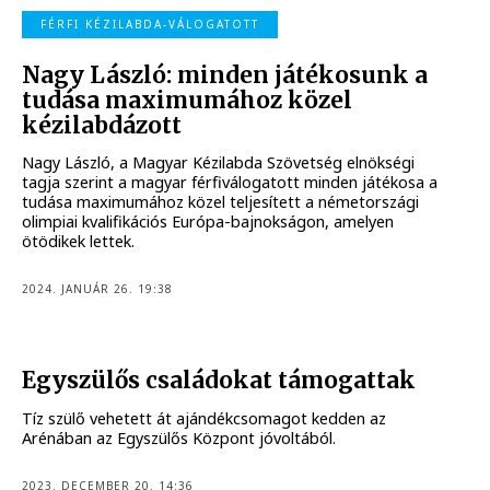
FÉRFI KÉZILABDA-VÁLOGATOTT
Nagy László: minden játékosunk a
tudása maximumához közel
kézilabdázott
Nagy László, a Magyar Kézilabda Szövetség elnökségi
tagja szerint a magyar férfiválogatott minden játékosa a
tudása maximumához közel teljesített a németországi
olimpiai kvalifikációs Európa-bajnokságon, amelyen
ötödikek lettek.
2024. JANUÁR 26. 19:38
Egyszülős családokat támogattak
Tíz szülő vehetett át ajándékcsomagot kedden az
Arénában az Egyszülős Központ jóvoltából.
2023. DECEMBER 20. 14:36