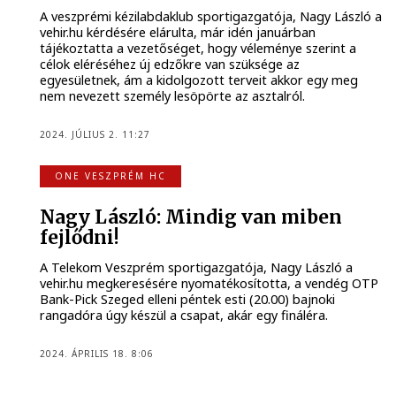
A veszprémi kézilabdaklub sportigazgatója, Nagy László a
vehir.hu kérdésére elárulta, már idén januárban
tájékoztatta a vezetőséget, hogy véleménye szerint a
célok eléréséhez új edzőkre van szüksége az
egyesületnek, ám a kidolgozott terveit akkor egy meg
nem nevezett személy lesöpörte az asztalról.
2024. JÚLIUS 2. 11:27
ONE VESZPRÉM HC
Nagy László: Mindig van miben
fejlődni!
A Telekom Veszprém sportigazgatója, Nagy László a
vehir.hu megkeresésére nyomatékosította, a vendég OTP
Bank-Pick Szeged elleni péntek esti (20.00) bajnoki
rangadóra úgy készül a csapat, akár egy fináléra.
2024. ÁPRILIS 18. 8:06