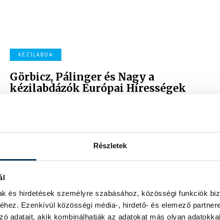
KÉZILABDA
Görbicz, Pálinger és Nagy a
kézilabdázók Európai Hírességek
Csarnokában
Az Európai Kézilabda Szövetség (EHF) hétfői bécsi
díjátadóján Görbicz Anitát, Pálinger Katalint és Nagy
Lászlót beiktatták a Hírességek Csarnokába.
Részletek
2023. JÚNIUS 26. 20:57
ál
FÉRFI KÉZILABDA-VÁLOGATOTT
mak és hirdetések személyre szabásához, közösségi funkciók biz
Rodríguez: nehéz lesz elérni a
hez. Ezenkívül közösségi média-, hirdető- és elemező partner
célunkat
zó adatait, akik kombinálhatják az adatokat más olyan adatokka