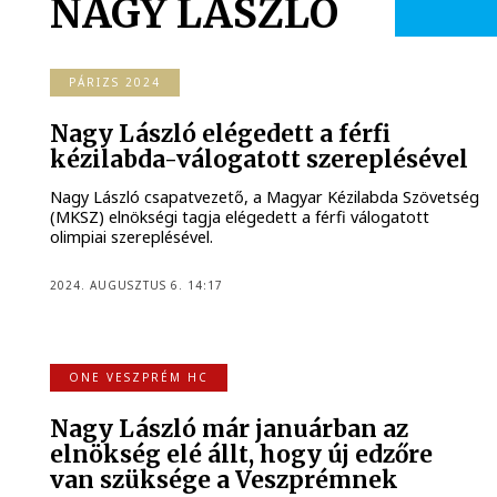
NAGY LÁSZLÓ
PÁRIZS 2024
Nagy László elégedett a férfi
kézilabda-válogatott szereplésével
Nagy László csapatvezető, a Magyar Kézilabda Szövetség
(MKSZ) elnökségi tagja elégedett a férfi válogatott
olimpiai szereplésével.
2024. AUGUSZTUS 6. 14:17
ONE VESZPRÉM HC
Nagy László már januárban az
elnökség elé állt, hogy új edzőre
van szüksége a Veszprémnek