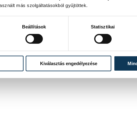
sznált más szolgáltatásokból gyűjtöttek.
José María Rodríguez Vaquero szövetségi kapitány úgy
fogalmazott, a magyar férfi kézilabda-válogatottnak
nehéz lesz elérnie a célját, a legjobb hét közé kerülést a
szerdán kezdődő olimpiai kvalifikációs világbajnokságon.
Beállítások
Statisztikai
2023. JANUÁR 9. 18:38
Kiválasztás engedélyezése
Min
4
5
...