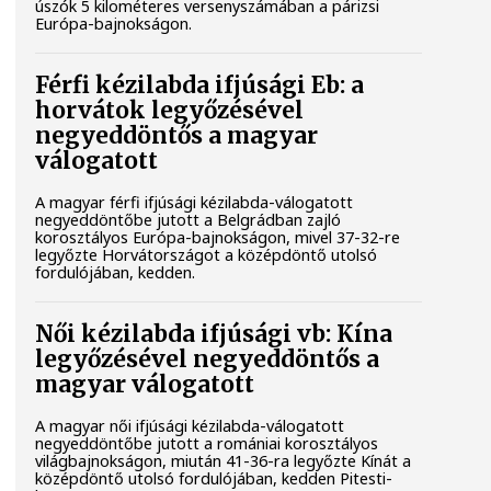
úszók 5 kilométeres versenyszámában a párizsi
Európa-bajnokságon.
Férfi kézilabda ifjúsági Eb: a
horvátok legyőzésével
negyeddöntős a magyar
válogatott
A magyar férfi ifjúsági kézilabda-válogatott
negyeddöntőbe jutott a Belgrádban zajló
korosztályos Európa-bajnokságon, mivel 37-32-re
legyőzte Horvátországot a középdöntő utolsó
fordulójában, kedden.
Női kézilabda ifjúsági vb: Kína
legyőzésével negyeddöntős a
magyar válogatott
A magyar női ifjúsági kézilabda-válogatott
negyeddöntőbe jutott a romániai korosztályos
világbajnokságon, miután 41-36-ra legyőzte Kínát a
középdöntő utolsó fordulójában, kedden Pitesti-