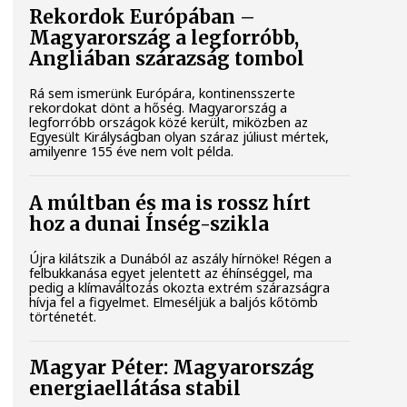
Rekordok Európában –
Magyarország a legforróbb,
Angliában szárazság tombol
Rá sem ismerünk Európára, kontinensszerte
rekordokat dönt a hőség. Magyarország a
legforróbb országok közé került, miközben az
Egyesült Királyságban olyan száraz júliust mértek,
amilyenre 155 éve nem volt példa.
A múltban és ma is rossz hírt
hoz a dunai Ínség-szikla
Újra kilátszik a Dunából az aszály hírnöke! Régen a
felbukkanása egyet jelentett az éhínséggel, ma
pedig a klímaváltozás okozta extrém szárazságra
hívja fel a figyelmet. Elmeséljük a baljós kőtömb
történetét.
Magyar Péter: Magyarország
energiaellátása stabil