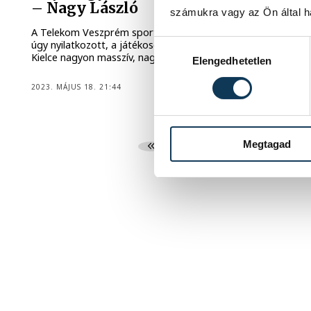
– Nagy László
számukra vagy az Ön által ha
A Telekom Veszprém sportigazgatója a Kossuth Rádión
úgy nyilatkozott, a játékosok erőlködtek, felőrölte őket a
Hozzájárulás kiválasztása
Kielce nagyon masszív, nagyon kemény védekezése.
Elengedhetetlen
2023. MÁJUS 18. 21:44
Megtagad
1
2
3