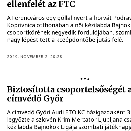
ellenfelét az FTC
A Ferencváros egy góllal nyert a horvát Podra
Koprivnica otthonában a női kézilabda Bajnok
csoportkörének negyedik fordulójában, szomb
nagy lépést tett a középdöntőbe jutás felé.
2019. NOVEMBER 2. 20:28
Biztosította csoportelsőségét 
címvédő Győr
A címvédő Győri Audi ETO KC házigazdaként 3
legyőzte a szlovén Krim Mercator Ljubljana cs
kézilabda Bajnokok Ligája szombati játéknapjá