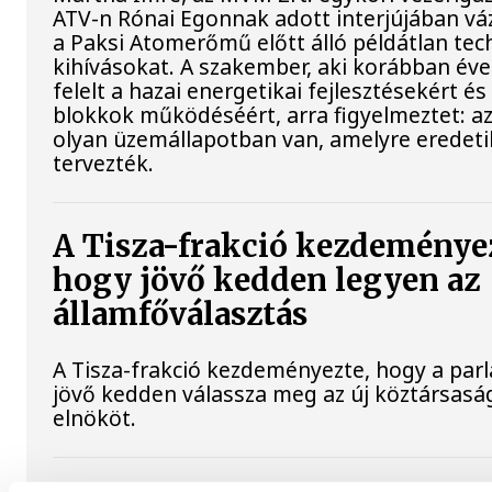
ATV-n Rónai Egonnak adott interjújában váz
a Paksi Atomerőmű előtt álló példátlan tec
kihívásokat. A szakember, aki korábban év
felelt a hazai energetikai fejlesztésekért és
blokkok működéséért, arra figyelmeztet: a
olyan üzemállapotban van, amelyre eredet
tervezték.
A Tisza-frakció kezdeménye
hogy jövő kedden legyen az
államfőválasztás
A Tisza-frakció kezdeményezte, hogy a par
jövő kedden válassza meg az új köztársasá
elnököt.