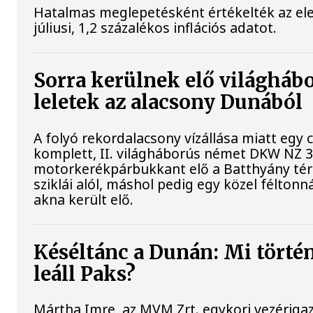
Hatalmas meglepetésként értékelték az el
júliusi, 1,2 százalékos inflációs adatot.
Sorra kerülnek elő világháb
leletek az alacsony Dunából
A folyó rekordalacsony vízállása miatt egy
komplett, II. világháborús német DKW NZ 
motorkerékpárbukkant elő a Batthyány tér
sziklái alól, máshol pedig egy közel féltonná
akna került elő.
Késéltánc a Dunán: Mi történ
leáll Paks?
Mártha Imre, az MVM Zrt. egykori vezériga