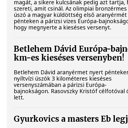
magát, a sikere kulcsának pedig azt tartja,
szereti, amit csinál. Az olimpiai bronzérmes 
úszó a magyar küldöttség első aranyérmét
pénteken a párizsi vizes Európa-bajnokságo
hogy megnyerte a kieséses versenyt.
Betlehem Dávid Európa-bajn
km-es kieséses versenyben!
Betlehem Dávid aranyérmet nyert pénteke
nyíltvízi úszók 3 kilométeres kieséses
versenyszámában a párizsi Európa-
bajnokságon. Rasovszky Kristóf célfotóval 
lett.
Gyurkovics a masters Eb leg