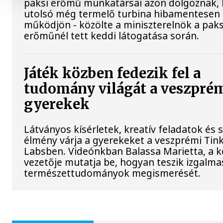
paksi erőmű munkatársai azon dolgoznak, 
utolsó még termelő turbina hibamentesen
működjön - közölte a miniszterelnök a paks
erőműnél tett keddi látogatása során.
Játék közben fedezik fel a
tudomány világát a veszpré
gyerekek
Látványos kísérletek, kreatív feladatok és 
élmény várja a gyerekeket a veszprémi Tin
Labsben. Videónkban Balassa Marietta, a 
vezetője mutatja be, hogyan teszik izgalma
természettudományok megismerését.