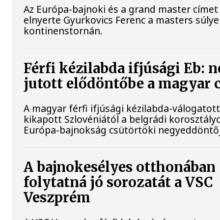
Az Európa-bajnoki és a grand master címet 
elnyerte Gyurkovics Ferenc a masters súly
kontinenstornán.
Férfi kézilabda ifjúsági Eb: 
jutott elődöntőbe a magyar 
A magyar férfi ifjúsági kézilabda-válogatot
kikapott Szlovéniától a belgrádi korosztály
Európa-bajnokság csütörtöki negyeddöntő
A bajnokesélyes otthonában
folytatná jó sorozatát a VSC
Veszprém