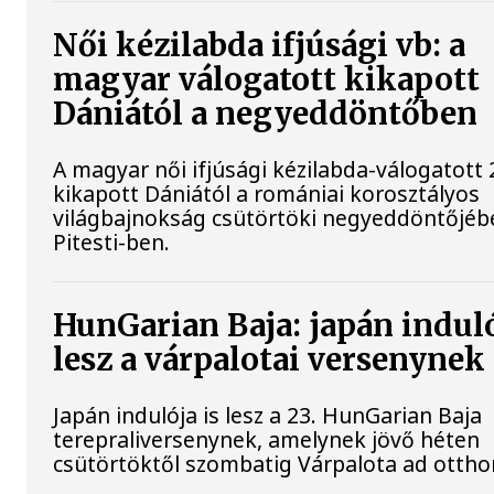
Női kézilabda ifjúsági vb: a
magyar válogatott kikapott
Dániától a negyeddöntőben
A magyar női ifjúsági kézilabda-válogatott 
kikapott Dániától a romániai korosztályos
világbajnokság csütörtöki negyeddöntőjéb
Pitesti-ben.
HunGarian Baja: japán induló
lesz a várpalotai versenynek
Japán indulója is lesz a 23. HunGarian Baja
terepraliversenynek, amelynek jövő héten
csütörtöktől szombatig Várpalota ad ottho