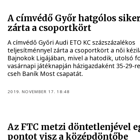
A címvédő Győr hatgólos siker
zárta a csoportkört
A címvédő Győri Audi ETO KC százszázalékos
teljesítménnyel zárta a csoportkört a női kézi
Bajnokok Ligájában, mivel a hatodik, utolsó f
vasárnapi játéknapján házigazdaként 35-29-re
cseh Baník Most csapatát.
2019. NOVEMBER 17. 18:48
Az FTC metzi döntetlenjével e
pontot visz a középdöntőbe