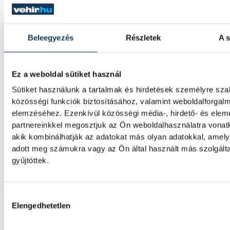
Valami óriási csapódott a Ho
ma reggel
Beleegyezés
Részletek
A s
Rendhagyó esemény zajlott le kedden regge
Magyar idő szerint 8:35 körül a Hold felszí
csapódott a SpaceX egyik Falcon–9 rakétáj
Ez a weboldal sütiket használ
felső fokozata. A becsapódást a Földről sz
szemmel nem lehetett látni, a szakembere
Sütiket használunk a tartalmak és hirdetések személyre sz
azonban távcsövekkel figyelték az esemény
közösségi funkciók biztosításához, valamint weboldalforgal
elemzéséhez. Ezenkívül közösségi média-, hirdető- és ele
partnereinkkel megosztjuk az Ön weboldalhasználatra vonatk
akik kombinálhatják az adatokat más olyan adatokkal, amel
Rekordok Európában –
adott meg számukra vagy az Ön által használt más szolgált
Magyarország a legforróbb,
gyűjtöttek.
Angliában szárazság tombol
Hozzájárulás kiválasztása
Rá sem ismerünk Európára, kontinensszert
Elengedhetetlen
rekordokat dönt a hőség. Magyarország a
legforróbb országok közé került, miközben