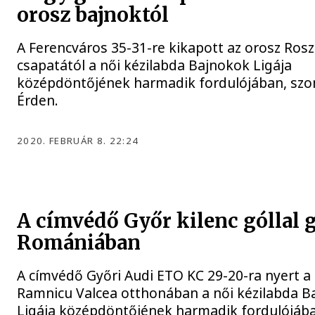
orosz bajnoktól
A Ferencváros 35-31-re kikapott az orosz Ros
csapatától a női kézilabda Bajnokok Ligája
középdöntőjének harmadik fordulójában, sz
Érden.
2020. FEBRUÁR 8. 22:24
A címvédő Győr kilenc góllal 
Romániában
A címvédő Győri Audi ETO KC 29-20-ra nyert 
Ramnicu Valcea otthonában a női kézilabda B
Ligája középdöntőjének harmadik fordulójáb