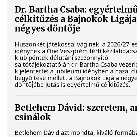
Dr. Bartha Csaba: egyértelm
célkitűzés a Bajnokok Ligája
négyes döntője
Huszonkét játékossal vág neki a 2026/27-e
idénynek a One Veszprém férfi kézilabdacs
klub péntek délutáni szezonnyitó
sajtótájékoztatóján dr. Bartha Csaba vezér
kijelentette: a jubileumi idényben a hazai c
begyűjtése mellett a Bajnokok Ligája négy
döntőjébe jutás is egyértelmű célkitűzés.
Betlehem Dávid: szeretem, a
csinálok
Betlehem Dávid azt mondta, kiváló formába