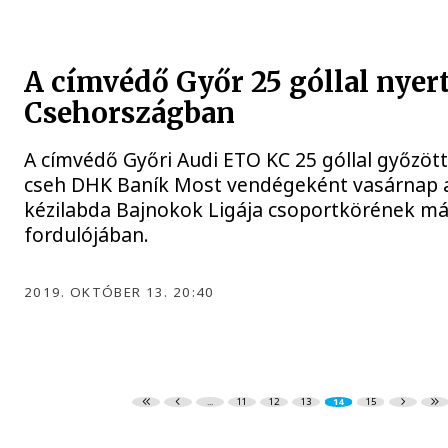
A címvédő Győr 25 góllal nyer
Csehországban
A címvédő Győri Audi ETO KC 25 góllal győzött
cseh DHK Baník Most vendégeként vasárnap a
kézilabda Bajnokok Ligája csoportkörének m
fordulójában.
2019. OKTÓBER 13. 20:40
...
11
12
13
14
15