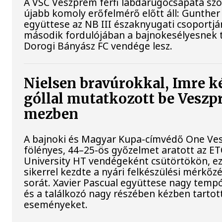
A VSC Veszprém férfi labdarúgócsapata s
újabb komoly erőfelmérő előtt áll: Gunther
együttese az NB III északnyugati csoportj
második fordulójában a bajnokesélyesnek t
Dorogi Bányász FC vendége lesz.
Nielsen bravúrokkal, Imre k
góllal mutatkozott be Vesz
mezben
A bajnoki és Magyar Kupa-címvédő One Ve
fölényes, 44–25-ös győzelmet aratott az E
University HT vendégeként csütörtökön, ez
sikerrel kezdte a nyári felkészülési mérkőz
sorát. Xavier Pascual együttese nagy tempót
és a találkozó nagy részében kézben tartot
eseményeket.