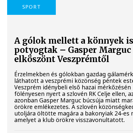
SPORT
A gólok mellett a könnyek i
potyogtak – Gasper Marguc
elköszönt Veszprémtől
Érzelmekben és gólokban gazdag gálamérk
láthatott a veszprémi közönség péntek est
Veszprém idénybeli első hazai mérkőzésén
fölényesen nyert a szlovén RK Celje ellen, a
azonban Gasper Marguc búcsúja miatt ma
örökre emlékezetes. A szlovén közönségke
utoljára öltötte magára a bakonyiak 24-es 
amelyet a klub örökre visszavonultatott.