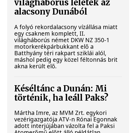
világháborús leletek az
alacsony Dunából
A folyó rekordalacsony vízállása miatt
egy csaknem komplett, II.
világháborús német DKW NZ 350-1
motorkerékpárbukkant elő a
Batthyány téri rakpart sziklái alól,
máshol pedig egy közel féltonnás brit
akna került elő.
Késéltánc a Dunán: Mi
történik, ha leáll Paks?
Mártha Imre, az MVM Zrt. egykori
vezérigazgatója ATV-n Rónai Egonnak
adott interjújában vázolta fel a Paksi
Atomerőmű előtt álló példátlan