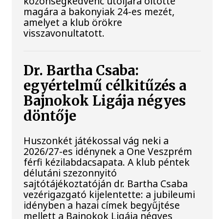
közönségkedvenc utoljára öltötte
magára a bakonyiak 24-es mezét,
amelyet a klub örökre
visszavonultatott.
Dr. Bartha Csaba:
egyértelmű célkitűzés a
Bajnokok Ligája négyes
döntője
Huszonkét játékossal vág neki a
2026/27-es idénynek a One Veszprém
férfi kézilabdacsapata. A klub péntek
délutáni szezonnyitó
sajtótájékoztatóján dr. Bartha Csaba
vezérigazgató kijelentette: a jubileumi
idényben a hazai címek begyűjtése
mellett a Bajnokok Ligája négyes