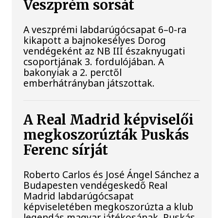
Veszprém sorsát
A veszprémi labdarúgócsapat 6–0-ra
kikapott a bajnokesélyes Dorog
vendégeként az NB III északnyugati
csoportjának 3. fordulójában. A
bakonyiak a 2. perctől
emberhátrányban játszottak.
A Real Madrid képviselői
megkoszorúzták Puskás
Ferenc sírját
Roberto Carlos és José Ángel Sánchez a
Budapesten vendégeskedő Real
Madrid labdarúgócsapat
képviseletében megkoszorúzta a klub
legendás magyar játékosának, Puskás