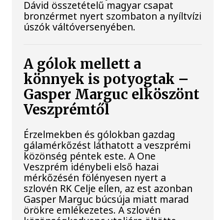
Dávid összetételű magyar csapat
bronzérmet nyert szombaton a nyíltvízi
úszók váltóversenyében.
A gólok mellett a
könnyek is potyogtak –
Gasper Marguc elköszönt
Veszprémtől
Érzelmekben és gólokban gazdag
gálamérkőzést láthatott a veszprémi
közönség péntek este. A One
Veszprém idénybeli első hazai
mérkőzésén fölényesen nyert a
szlovén RK Celje ellen, az est azonban
Gasper Marguc búcsúja miatt marad
örökre emlékezetes. A szlovén