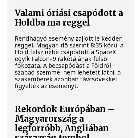
Valami óriási csapódott a
Holdba ma reggel
Rendhagyó esemény zajlott le kedden
reggel. Magyar idő szerint 8:35 körül a
Hold felszínébe csapódott a SpaceX
egyik Falcon–9 rakétájának felső
fokozata. A becsapódást a Földről
szabad szemmel nem lehetett látni, a
szakemberek azonban távcsövekkel
figyelték az eseményt.
Rekordok Európában –
Magyarország a
legforróbb, Angliában
szárazság tombol