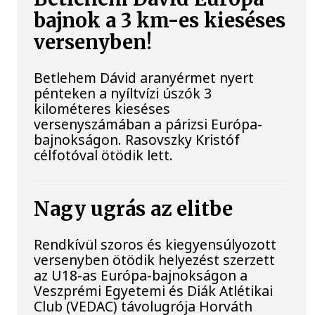
bajnok a 3 km-es kieséses
versenyben!
Betlehem Dávid aranyérmet nyert
pénteken a nyíltvízi úszók 3
kilométeres kieséses
versenyszámában a párizsi Európa-
bajnokságon. Rasovszky Kristóf
célfotóval ötödik lett.
Nagy ugrás az elitbe
Rendkívül szoros és kiegyensúlyozott
versenyben ötödik helyezést szerzett
az U18-as Európa-bajnokságon a
Veszprémi Egyetemi és Diák Atlétikai
Club (VEDAC) távolugrója Horváth