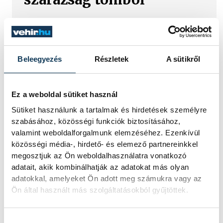
Rá sem ismerünk Európára,
kontinensszerte rekordokat dönt a
hőség. Magyarország a legforróbb
országok közé került, miközben az
Beleegyezés
Részletek
A sütikről
Egyesült Királyságban olyan száraz
júliust mértek, amilyenre 155 éve nem
volt példa.
Ez a weboldal sütiket használ
Sütiket használunk a tartalmak és hirdetések személyre
szabásához, közösségi funkciók biztosításához,
A múltban és ma is rossz
valamint weboldalforgalmunk elemzéséhez. Ezenkívül
hírt hoz a dunai Ínség-
közösségi média-, hirdető- és elemező partnereinkkel
szikla
megosztjuk az Ön weboldalhasználatra vonatkozó
adatait, akik kombinálhatják az adatokat más olyan
adatokkal, amelyeket Ön adott meg számukra vagy az
Újra kilátszik a Dunából az aszály
Ön által használt más szolgáltatásokból gyűjtöttek.
hírnöke! Régen a felbukkanása egyet
jelentett az éhínséggel, ma pedig a
klímaváltozás okozta extrém
Hozzájárulás kiválasztása