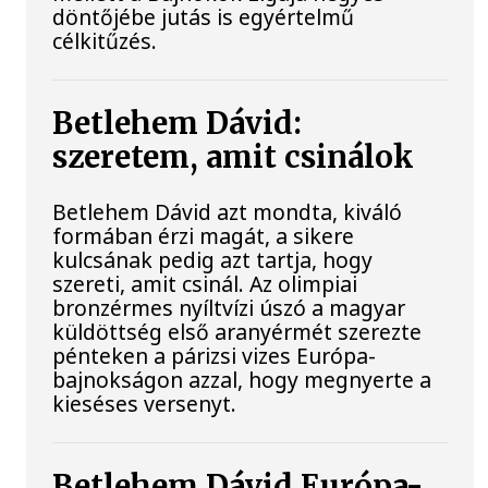
döntőjébe jutás is egyértelmű
célkitűzés.
Betlehem Dávid:
szeretem, amit csinálok
Betlehem Dávid azt mondta, kiváló
formában érzi magát, a sikere
kulcsának pedig azt tartja, hogy
szereti, amit csinál. Az olimpiai
bronzérmes nyíltvízi úszó a magyar
küldöttség első aranyérmét szerezte
pénteken a párizsi vizes Európa-
bajnokságon azzal, hogy megnyerte a
kieséses versenyt.
Betlehem Dávid Európa-