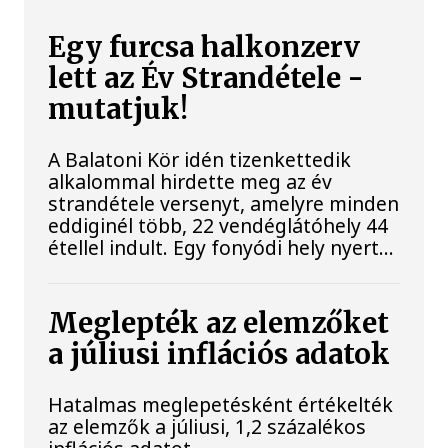
Egy furcsa halkonzerv
lett az Év Strandétele -
mutatjuk!
A Balatoni Kör idén tizenkettedik
alkalommal hirdette meg az év
strandétele versenyt, amelyre minden
eddiginél több, 22 vendéglátóhely 44
étellel indult. Egy fonyódi hely nyert...
Meglepték az elemzőket
a júliusi inflációs adatok
Hatalmas meglepetésként értékelték
az elemzők a júliusi, 1,2 százalékos