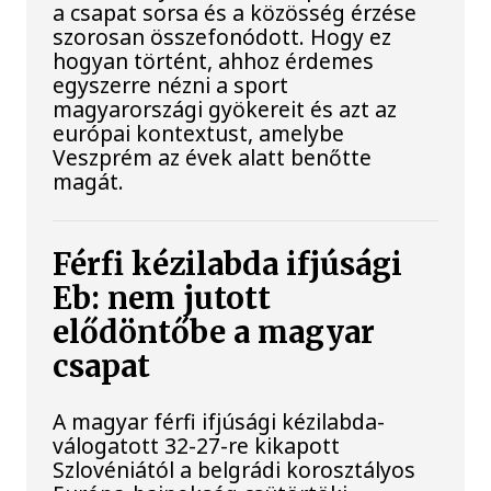
a csapat sorsa és a közösség érzése
szorosan összefonódott. Hogy ez
hogyan történt, ahhoz érdemes
egyszerre nézni a sport
magyarországi gyökereit és azt az
európai kontextust, amelybe
Veszprém az évek alatt benőtte
magát.
Férfi kézilabda ifjúsági
Eb: nem jutott
elődöntőbe a magyar
csapat
A magyar férfi ifjúsági kézilabda-
válogatott 32-27-re kikapott
Szlovéniától a belgrádi korosztályos