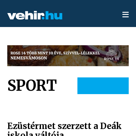
SPORT
Ezüstérmet szerzett a Deák
iskola váltója