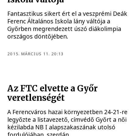
Fantasztikus sikert ért el a veszprémi Deák
Ferenc Általános Iskola lány váltója a
Győrben megrendezett úszó diákolimpia
országos döntőjében.
2015. MÁRCIUS 11. 20:13
Az FTC elvette a Győr
veretlenségét
A Ferencváros hazai környezetben 24-21-re
legyőzte a listavezető, címvédő Győrt a női
kézilabda NB I alapszakaszának utolsó
fordulójában, szerdán.