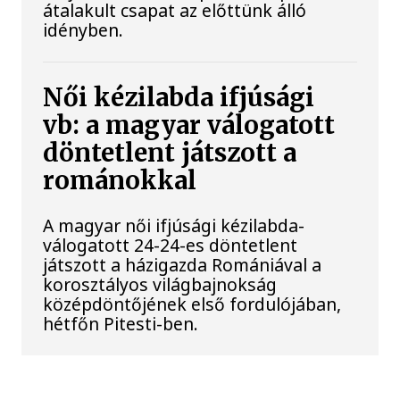
átalakult csapat az előttünk álló
idényben.
Női kézilabda ifjúsági
vb: a magyar válogatott
döntetlent játszott a
románokkal
A magyar női ifjúsági kézilabda-
válogatott 24-24-es döntetlent
játszott a házigazda Romániával a
korosztályos világbajnokság
középdöntőjének első fordulójában,
hétfőn Pitesti-ben.