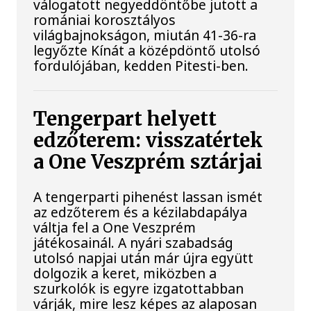
válogatott negyeddöntőbe jutott a
romániai korosztályos
világbajnokságon, miután 41-36-ra
legyőzte Kínát a középdöntő utolsó
fordulójában, kedden Pitesti-ben.
Tengerpart helyett
edzőterem: visszatértek
a One Veszprém sztárjai
A tengerparti pihenést lassan ismét
az edzőterem és a kézilabdapálya
váltja fel a One Veszprém
játékosainál. A nyári szabadság
utolsó napjai után már újra együtt
dolgozik a keret, miközben a
szurkolók is egyre izgatottabban
várják, mire lesz képes az alaposan