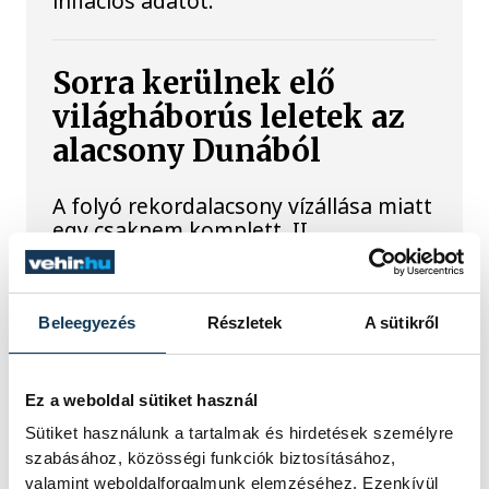
inflációs adatot.
Sorra kerülnek elő
világháborús leletek az
alacsony Dunából
A folyó rekordalacsony vízállása miatt
egy csaknem komplett, II.
világháborús német DKW NZ 350-1
motorkerékpárbukkant elő a
Batthyány téri rakpart sziklái alól,
máshol pedig egy közel féltonnás brit
Beleegyezés
Részletek
A sütikről
akna került elő.
Ez a weboldal sütiket használ
Késéltánc a Dunán: Mi
Sütiket használunk a tartalmak és hirdetések személyre
történik, ha leáll Paks?
szabásához, közösségi funkciók biztosításához,
valamint weboldalforgalmunk elemzéséhez. Ezenkívül