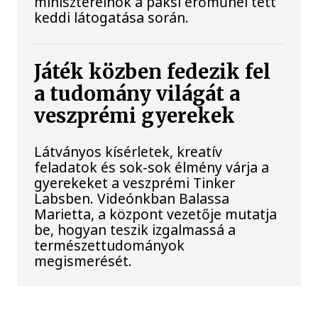
miniszterelnök a paksi erőműnél tett
keddi látogatása során.
Játék közben fedezik fel
a tudomány világát a
veszprémi gyerekek
Látványos kísérletek, kreatív
feladatok és sok-sok élmény várja a
gyerekeket a veszprémi Tinker
Labsben. Videónkban Balassa
Marietta, a központ vezetője mutatja
be, hogyan teszik izgalmassá a
természettudományok
megismerését.