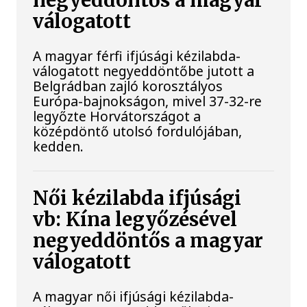
negyeddöntős a magyar
válogatott
A magyar férfi ifjúsági kézilabda-
válogatott negyeddöntőbe jutott a
Belgrádban zajló korosztályos
Európa-bajnokságon, mivel 37-32-re
legyőzte Horvátországot a
középdöntő utolsó fordulójában,
kedden.
Női kézilabda ifjúsági
vb: Kína legyőzésével
negyeddöntős a magyar
válogatott
A magyar női ifjúsági kézilabda-