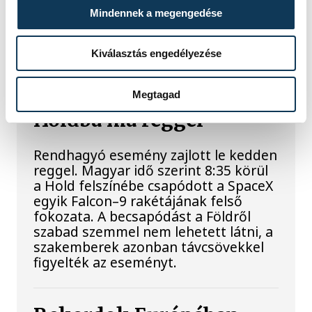
A Tisza-frakció kezdeményezte, hogy
Mindennek a megengedése
a parlament jövő kedden válassza
meg az új köztársasági elnököt.
Kiválasztás engedélyezése
Valami óriási csapódott a
Megtagad
Holdba ma reggel
Rendhagyó esemény zajlott le kedden
reggel. Magyar idő szerint 8:35 körül
a Hold felszínébe csapódott a SpaceX
egyik Falcon–9 rakétájának felső
fokozata. A becsapódást a Földről
szabad szemmel nem lehetett látni, a
szakemberek azonban távcsövekkel
figyelték az eseményt.