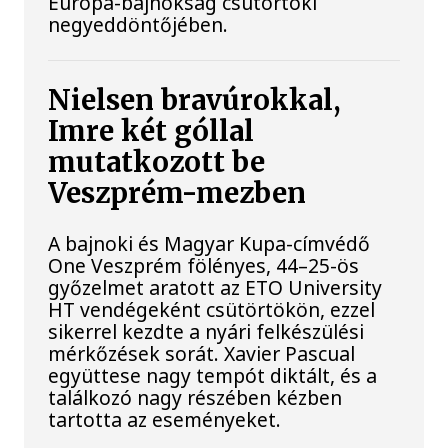
Európa-bajnokság csütörtöki
negyeddöntőjében.
Nielsen bravúrokkal,
Imre két góllal
mutatkozott be
Veszprém-mezben
A bajnoki és Magyar Kupa-címvédő
One Veszprém fölényes, 44–25-ös
győzelmet aratott az ETO University
HT vendégeként csütörtökön, ezzel
sikerrel kezdte a nyári felkészülési
mérkőzések sorát. Xavier Pascual
együttese nagy tempót diktált, és a
találkozó nagy részében kézben
tartotta az eseményeket.