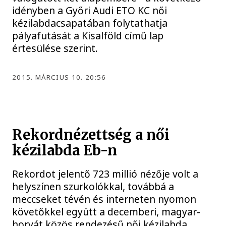
idényben a Győri Audi ETO KC női
kézilabdacsapatában folytathatja
pályafutását a Kisalföld című lap
értesülése szerint.
2015. MÁRCIUS 10. 20:56
Rekordnézettség a női
kézilabda Eb-n
Rekordot jelentő 723 millió nézője volt a
helyszínen szurkolókkal, továbbá a
meccseket tévén és interneten nyomon
követőkkel együtt a decemberi, magyar-
horvát közös rendezésű női kézilabda