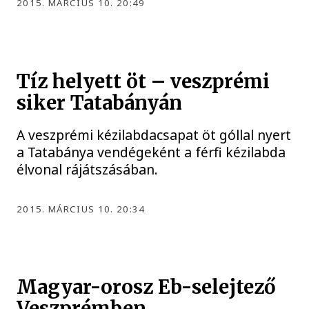
2015. MÁRCIUS 10. 20:49
Tíz helyett öt – veszprémi
siker Tatabányán
A veszprémi kézilabdacsapat öt góllal nyert
a Tatabánya vendégeként a férfi kézilabda
élvonal rájátszásában.
2015. MÁRCIUS 10. 20:34
Magyar-orosz Eb-selejtező
Veszprémben