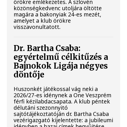
örökre emlékezetes. A szlovén
közönségkedvenc utoljára öltötte
magára a bakonyiak 24-es mezét,
amelyet a klub örökre
visszavonultatott.
Dr. Bartha Csaba:
egyértelmű célkitűzés a
Bajnokok Ligája négyes
döntője
Huszonkét játékossal vág neki a
2026/27-es idénynek a One Veszprém
férfi kézilabdacsapata. A klub péntek
délutáni szezonnyitó
sajtótájékoztatóján dr. Bartha Csaba
vezérigazgató kijelentette: a jubileumi
idényben a hazai címek begyűjtése