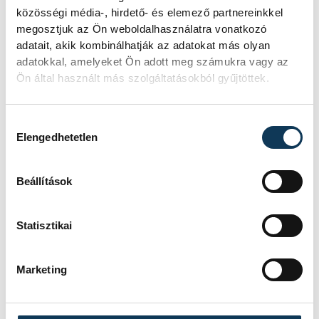
közösségi média-, hirdető- és elemező partnereinkkel
Mártha Imre, az MVM Zrt. egykori
megosztjuk az Ön weboldalhasználatra vonatkozó
vezérigazgatója ATV-n Rónai Egonnak
adatait, akik kombinálhatják az adatokat más olyan
adott interjújában vázolta fel a Paksi
adatokkal, amelyeket Ön adott meg számukra vagy az
Atomerőmű előtt álló példátlan
Ön által használt más szolgáltatásokból gyűjtöttek.
technológiai kihívásokat. A
szakember, aki korábban éveken át
felelt a hazai energetikai
Hozzájárulás kiválasztása
fejlesztésekért és a paksi blokkok
Elengedhetetlen
működéséért, arra figyelmeztet: az
erőmű olyan üzemállapotban van,
amelyre eredetileg nem tervezték.
Beállítások
Statisztikai
A Tisza-frakció
kezdeményezte, hogy
Marketing
jövő kedden legyen az
államfőválasztás