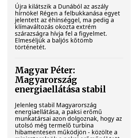
Újra kilátszik a Dunából az aszály
hírnöke! Régen a felbukkanása egyet
jelentett az éhínséggel, ma pedig a
klímaváltozás okozta extrém
szárazságra hívja fel a figyelmet.
Elmeséljük a baljós kőtömb
történetét.
Magyar Péter:
Magyarország
energiaellátása stabil
Jelenleg stabil Magyarország
energiaellátása, a paksi erőmű
munkatársai azon dolgoznak, hogy az
utolsó még termelő turbina
hibamentesen működjön - közölte a