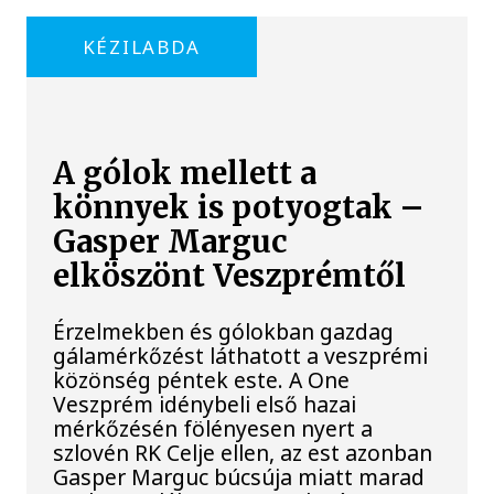
KÉZILABDA
A gólok mellett a
könnyek is potyogtak –
Gasper Marguc
elköszönt Veszprémtől
Érzelmekben és gólokban gazdag
gálamérkőzést láthatott a veszprémi
közönség péntek este. A One
Veszprém idénybeli első hazai
mérkőzésén fölényesen nyert a
szlovén RK Celje ellen, az est azonban
Gasper Marguc búcsúja miatt marad